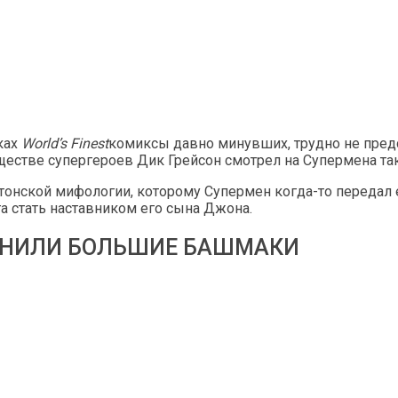
ках
World’s Finest
комиксы давно минувших, трудно не пред
естве супергероев Дик Грейсон смотрел на Супермена так 
птонской мифологии, которому Супермен когда-то передал 
а стать наставником его сына Джона.
ОЛНИЛИ БОЛЬШИЕ БАШМАКИ