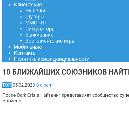
Клиентские
Экшены
Шутеры
ММОРПГ
Симуляторы
Выживание
Все клиентские игры
Мобильные
Контакты
Политика конфиденциальности
10 БЛИЖАЙШИХ СОЮЗНИКОВ НАЙТ
ТОП
05.02.2023
0
cloom
После Dark Crisis Найтвинг представляет сообщество су
Бэтмена.