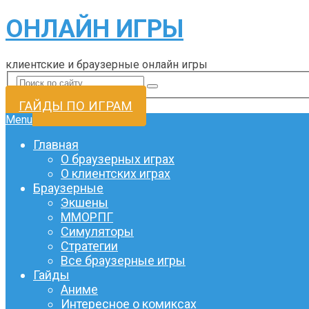
ОНЛАЙН ИГРЫ
клиентские и браузерные онлайн игры
ГАЙДЫ ПО ИГРАМ
Menu
Главная
О браузерных играх
О клиентских играх
Браузерные
Экшены
ММОРПГ
Симуляторы
Стратегии
Все браузерные игры
Гайды
Аниме
Интересное о комиксах