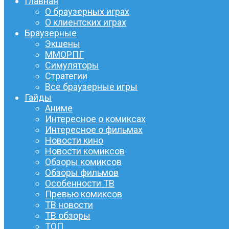
Главная
О браузерных играх
О клиентских играх
Браузерные
Экшены
ММОРПГ
Симуляторы
Стратегии
Все браузерные игры
Гайды
Аниме
Интересное о комиксах
Интересное о фильмах
Новости кино
Новости комиксов
Обзоры комиксов
Обзоры фильмов
Особенности ТВ
Превью комиксов
ТВ новости
ТВ обзоры
ТОП