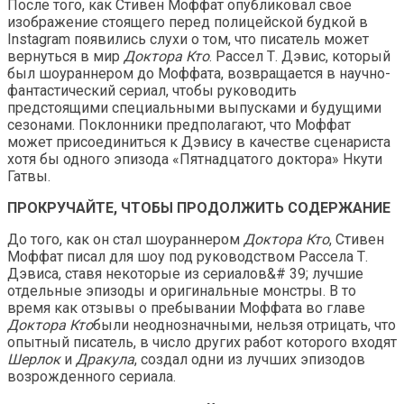
После того, как Стивен Моффат опубликовал свое
изображение стоящего перед полицейской будкой в ​​
Instagram появились слухи о том, что писатель может
вернуться в мир
Доктора Кто
. Рассел Т. Дэвис, который
был шоураннером до Моффата, возвращается в научно-
фантастический сериал, чтобы руководить
предстоящими специальными выпусками и будущими
сезонами. Поклонники предполагают, что Моффат
может присоединиться к Дэвису в качестве сценариста
хотя бы одного эпизода «Пятнадцатого доктора» Нкути
Гатвы.
ПРОКРУЧАЙТЕ, ЧТОБЫ ПРОДОЛЖИТЬ СОДЕРЖАНИЕ
До того, как он стал шоураннером
Доктора Кто
, Стивен
Моффат писал для шоу под руководством Рассела Т.
Дэвиса, ставя некоторые из сериалов&# 39; лучшие
отдельные эпизоды и оригинальные монстры. В то
время как отзывы о пребывании Моффата во главе
Доктора Кто
были неоднозначными, нельзя отрицать, что
опытный писатель, в число других работ которого входят
Шерлок
и
Дракула
, создал одни из лучших эпизодов
возрожденного сериала.