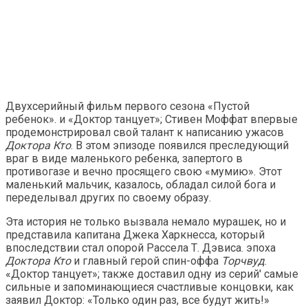
Двухсерийный фильм первого сезона «Пустой
ребенок». и «Доктор танцует»; Стивен Моффат впервые
продемонстрировал свой талант к написанию ужасов
Доктора Кто
. В этом эпизоде ​​появился преследующий
враг в виде маленького ребенка, запертого в
противогазе и вечно просящего свою «мумию». Этот
маленький мальчик, казалось, обладал силой бога и
переделывал других по своему образу.
Эта история не только вызвала немало мурашек, но и
представила капитана Джека Харкнесса, который
впоследствии стал опорой Рассела Т. Дэвиса. эпоха
Доктора Кто
и главный герой спин-оффа
Торчвуд
.
«Доктор танцует»; также доставил одну из серий' самые
сильные и запоминающиеся счастливые концовки, как
заявил Доктор: «Только один раз, все будут жить!»