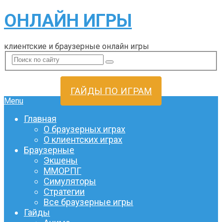
ОНЛАЙН ИГРЫ
клиентские и браузерные онлайн игры
ГАЙДЫ ПО ИГРАМ
Menu
Главная
О браузерных играх
О клиентских играх
Браузерные
Экшены
ММОРПГ
Симуляторы
Стратегии
Все браузерные игры
Гайды