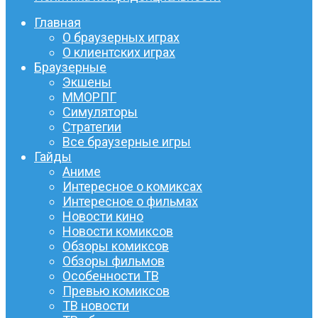
Главная
О браузерных играх
О клиентских играх
Браузерные
Экшены
ММОРПГ
Симуляторы
Стратегии
Все браузерные игры
Гайды
Аниме
Интересное о комиксах
Интересное о фильмах
Новости кино
Новости комиксов
Обзоры комиксов
Обзоры фильмов
Особенности ТВ
Превью комиксов
ТВ новости