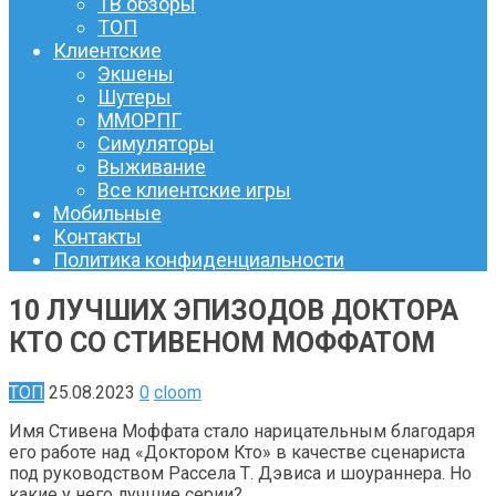
ТВ обзоры
ТОП
Клиентские
Экшены
Шутеры
ММОРПГ
Симуляторы
Выживание
Все клиентские игры
Мобильные
Контакты
Политика конфиденциальности
10 ЛУЧШИХ ЭПИЗОДОВ ДОКТОРА
КТО СО СТИВЕНОМ МОФФАТОМ
ТОП
25.08.2023
0
cloom
Имя Стивена Моффата стало нарицательным благодаря
его работе над «Доктором Кто» в качестве сценариста
под руководством Рассела Т. Дэвиса и шоураннера. Но
какие у него лучшие серии?