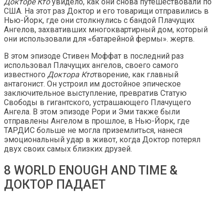
Докторе Кто
увидело, как они снова путешествовали по
США. На этот раз Доктор и его товарищи отправились в
Нью-Йорк, где они столкнулись с бандой Плачущих
Ангелов, захвативших многоквартирный дом, который
они использовали для «батарейной фермы». жертв.
В этом эпизоде ​​Стивен Моффат в последний раз
использовал Плачущих ангелов, своего самого
известного
Доктора Кто
творение, как главный
антагонист. Он устроил им достойное эпическое
заключительное выступление, превратив Статую
Свободы в гигантского, устрашающего Плачущего
Ангела. В этом эпизоде ​​Рори и Эми также были
отправлены Ангелом в прошлое, в Нью-Йорк, где
ТАРДИС больше не могла приземлиться, нанеся
эмоциональный удар в живот, когда Доктор потерял
двух своих самых близких друзей.
8 WORLD ENOUGH AND TIME &
ДОКТОР ПАДАЕТ