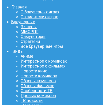
Главная
О браузерных играх
О клиентских играх
Браузерные
Экшены
ММОРПГ
Симуляторы
Стратегии
Все браузерные игры
Гайды
Аниме
Интересное о комиксах
Интересное о фильмах
Новости кино
Новости комиксов
Обзоры комиксов
Обзоры фильмов
Особенности ТВ
Превью комиксов
ТВ новости