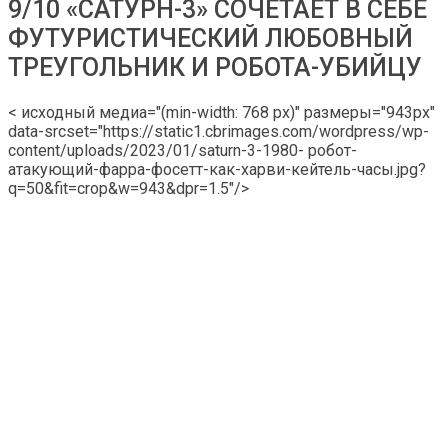
9/10 «САТУРН-3» СОЧЕТАЕТ В СЕБЕ
ФУТУРИСТИЧЕСКИЙ ЛЮБОВНЫЙ
ТРЕУГОЛЬНИК И РОБОТА-УБИЙЦУ
< исходный медиа="(min-width: 768 px)" размеры="943px"
data-srcset="https://static1.cbrimages.com/wordpress/wp-
content/uploads/2023/01/saturn-3-1980- робот-
атакующий-фарра-фосетт-как-харви-кейтель-часы.jpg?
q=50&fit=crop&w=943&dpr=1.5"/>