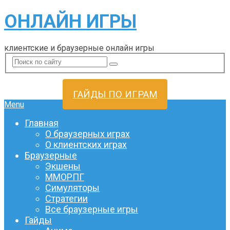
ОНЛАЙН ИГРЫ
клиентские и браузерные онлайн игры
ГАЙДЫ ПО ИГРАМ
Menu
Главная
О браузерных играх
О клиентских играх
Браузерные
Экшены
ММОРПГ
Симуляторы
Стратегии
Все браузерные игры
Гайды