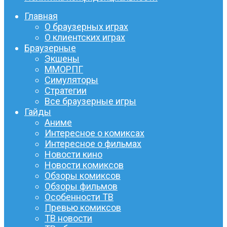
Главная
О браузерных играх
О клиентских играх
Браузерные
Экшены
ММОРПГ
Симуляторы
Стратегии
Все браузерные игры
Гайды
Аниме
Интересное о комиксах
Интересное о фильмах
Новости кино
Новости комиксов
Обзоры комиксов
Обзоры фильмов
Особенности ТВ
Превью комиксов
ТВ новости