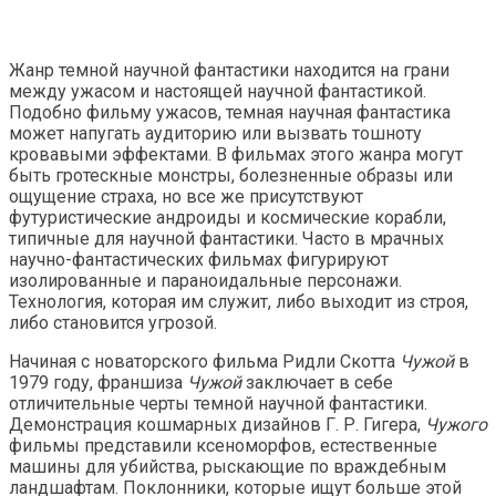
Жанр темной научной фантастики находится на грани
между ужасом и настоящей научной фантастикой.
Подобно фильму ужасов, темная научная фантастика
может напугать аудиторию или вызвать тошноту
кровавыми эффектами. В фильмах этого жанра могут
быть гротескные монстры, болезненные образы или
ощущение страха, но все же присутствуют
футуристические андроиды и космические корабли,
типичные для научной фантастики. Часто в мрачных
научно-фантастических фильмах фигурируют
изолированные и параноидальные персонажи.
Технология, которая им служит, либо выходит из строя,
либо становится угрозой.
Начиная с новаторского фильма Ридли Скотта
Чужой
в
1979 году, франшиза
Чужой
заключает в себе
отличительные черты темной научной фантастики.
Демонстрация кошмарных дизайнов Г. Р. Гигера,
Чужого
фильмы представили ксеноморфов, естественные
машины для убийства, рыскающие по враждебным
ландшафтам. Поклонники, которые ищут больше этой