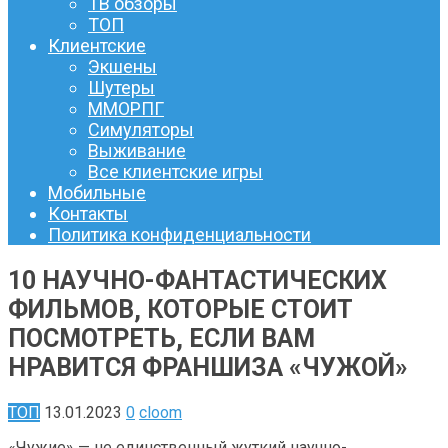
ТВ обзоры
ТОП
Клиентские
Экшены
Шутеры
ММОРПГ
Симуляторы
Выживание
Все клиентские игры
Мобильные
Контакты
Политика конфиденциальности
10 НАУЧНО-ФАНТАСТИЧЕСКИХ
ФИЛЬМОВ, КОТОРЫЕ СТОИТ
ПОСМОТРЕТЬ, ЕСЛИ ВАМ
НРАВИТСЯ ФРАНШИЗА «ЧУЖОЙ»
ТОП
13.01.2023
0
cloom
«Чужие» — не единственный жуткий научно-