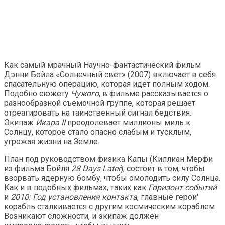
Как самый мрачный Научно-фантастический фильм
Дэнни Бойла «Солнечный свет» (2007) включает в себя
спасательную операцию, которая идет полным ходом.
Подобно сюжету
Чужого
, в фильме рассказывается о
разнообразной съемочной группе, которая решает
отреагировать на таинственный сигнал бедствия.
Экипаж
Икара II
преодолевает миллионы миль к
Солнцу, которое стало опасно слабым и тусклым,
угрожая жизни на Земле.
План под руководством физика Капы (Киллиан Мерфи
из фильма Бойля
28 Days Later
), состоит в том, чтобы
взорвать ядерную бомбу, чтобы омолодить силу Солнца.
Как и в подобных фильмах, таких как
Горизонт событий
и
2010: Год установления контакта
, главные герои'
корабль сталкивается с другим космическим кораблем.
Возникают сложности, и экипаж должен