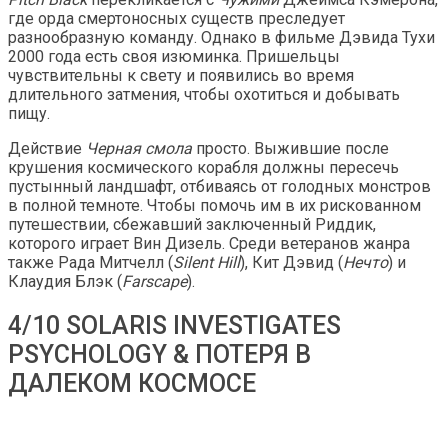
где орда смертоносных существ преследует
разнообразную команду. Однако в фильме Дэвида Тухи
2000 года есть своя изюминка. Пришельцы
чувствительны к свету и появились во время
длительного затмения, чтобы охотиться и добывать
пищу.
Действие
Черная смола
просто. Выжившие после
крушения космического корабля должны пересечь
пустынный ландшафт, отбиваясь от голодных монстров
в полной темноте. Чтобы помочь им в их рискованном
путешествии, сбежавший заключенный Риддик,
которого играет Вин Дизель. Среди ветеранов жанра
также Рада Митчелл (
Silent Hill
), Кит Дэвид (
Нечто
) и
Клаудия Блэк (
Farscape
).
4/10 SOLARIS INVESTIGATES
PSYCHOLOGY & ПОТЕРЯ В
ДАЛЕКОМ КОСМОСЕ