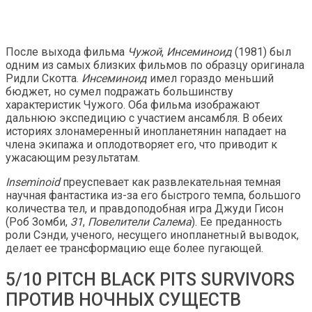
После выхода фильма
Чужой
,
Инсеминоид
(1981) был
одним из самых близких фильмов по образцу оригинала
Ридли Скотта.
Инсеминоид
имел гораздо меньший
бюджет, но сумел подражать большинству
характеристик Чужого. Оба фильма изображают
дальнюю экспедицию с участием ансамбля. В обеих
историях злонамеренный инопланетянин нападает на
члена экипажа и оплодотворяет его, что приводит к
ужасающим результатам.
Inseminoid
преуспевает как развлекательная темная
научная фантастика из-за его быстрого темпа, большого
количества тел, и правдоподобная игра Джуди Гисон
(Роб Зомби,
31
,
Повелители Салема
). Ее преданность
роли Сэнди, ученого, несущего инопланетный выводок,
делает ее трансформацию еще более пугающей.
5/10 PITCH BLACK PITS SURVIVORS
ПРОТИВ НОЧНЫХ СУЩЕСТВ