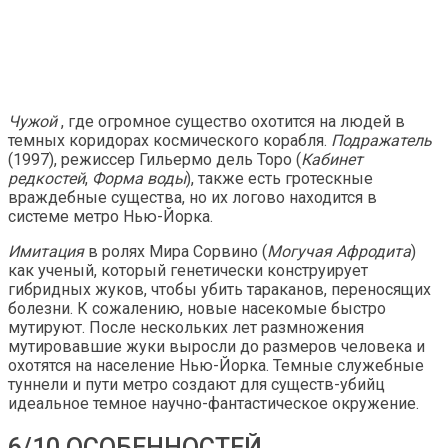
Чужой
, где огромное существо охотится на людей в
темных коридорах космического корабля.
Подражатель
(1997), режиссер Гильермо дель Торо (
Кабинет
редкостей
,
Форма воды
), также есть гротескные
враждебные существа, но их логово находится в
системе метро Нью-Йорка.
Имитация
в ролях Мира Сорвино (
Могучая Афродита
)
как ученый, который генетически конструирует
гибридных жуков, чтобы убить тараканов, переносящих
болезни. К сожалению, новые насекомые быстро
мутируют. После нескольких лет размножения
мутировавшие жуки выросли до размеров человека и
охотятся на население Нью-Йорка. Темные служебные
туннели и пути метро создают для существ-убийц
идеальное темное научно-фантастическое окружение.
6/10 ОСОБЕННОСТЕЙ