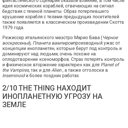
фантастического сценария оказали влияние, в том числе
идея космических кораблей, отвечающих на сигнал
бедствия с темной планеты. Образ потерпевшего
крушение корабля с телами предыдущих посетителей
также появляется в классическом произведении Скотта
1979 года.
Режиссер итальянского маэстро Марио Бава (
Черное
воскресенье
),
Планета вампиров
производный ужас от
концепции инопланетян, которые берут под контроль и
доминируют над людьми, очень похоже на
оплодотворение ксеноморфов. Страх потерять контроль
и физическое вторжение характерен как для
Planet of
the Vampires
, так и для
Alien
, а также отголоски в
Inseminoid
и более поздних работах.
2/10 THE THING НАХОДИТ
ИНОПЛАНЕТНУЮ УГРОЗУ НА
ЗЕМЛЕ