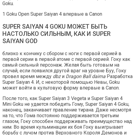
Goku.
1 Goku Open Super Saiyan 4 впервые в Canon
SUPER SAIYAN 4 GOKU МОЖЕТ БЫТЬ
НАСТОЛЬКО СИЛЬНЫМ, КАК И SUPER
SAIYAN GOD
близко к кончику с сбором с ноги с первой серией в
первой серии в первой атоме с первой серией. Гоку как
самый сильный персонаж. Желая быть готовым на
случай, если появился другой враг на уровне Буу, Гоку
провел время между
dbz
и
Dragon Ball
daima
Разработка
Super Saiyan 4. И, с некоторой помощью Невы, Goku
может войти в культовую форму впервые в Canon.
После того, как Super Saiyan 3 Vegeta и Super Saiyan 4
Mini Goku не удается победить Гому, Super Saiyan 4 Goku,
наконец, заканчивает правление тирана. Даже несмотря
на то, что Гома постоянно поддерживается третьим
глазом, Гоку способен поддерживать преимущество над
ним. Во время кульминации их боя Гоку выигрывает
борьбу с лучом против Верховного Короля Демонов и