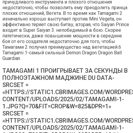
причудливого инструмента и плохого отношения
недостаточно, чтобы позволить ему преодолеть принца
плохих отношений, Вегета. В то время как Tamagami 2
изначально хорошо выступает против Mini Vegeta, он
эффективно теряет свою битву, вторая, что Saiyan Prince
входит в Super Saiyan 3. непобедимый в бою. Скорее
патетически, даже повышение мощности в середине
боя от его создателя недостаточно для того, чтобы
Тамагами 2 получил преимущество над вегетацией.6
Tamagami 1-самый сильный Demon Dragon Dragon Ball
Guardian
TAMAGAMI 1 ПРОИГРЫВАЕТ ЗА СЕКУНДЫ В
ПОЛНОЭТАЖНОМ МАДЖИНЕ DU DATA-
SRCSET =
«HTTPS://STATIC1.CBRIMAGES.COM/WORDPRE
CONTENT/UPLOADS/2025/02/TAMAGAMI-1-
1.JPG?Q=70&FIT=CROP&W=825&DPR=1»
SRCSET =
«HTTPS://STATIC1.CBRIMAGES.COM/WORDPRE
CONTENT/UPLOADS/2025/02/TAMAGAMI-1-