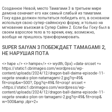
Созданное Невой, место Тамагами 3 в третьем мире
демона означает его как самый слабый из тамагами.
Гоку едва должен попытаться победить его, в основном
используя свою супер-сайянскую форму, и только на
мгновение въезжая в Супер Сайян 2. Если бы Гоку был в
своем взрослое тело в то время, ему, возможно,
вообще не пришлось трансформировать.
SUPER SAIYAN 3 ПОБЕЖДАЕТ TAMAGAMI 2,
НЕ НАРУШАЯ ПОТА
<> hape «/> <> hampe»/> <> wydth; 0px) «data-srcset =»
https://static1.cbrimages.com/wordpress/wp-
content/uploads/2024/12/dragon-ball-daima-episode-11-
vegeta-sneaks-plon-natamagami-2.jpg?q=49&
fit=crop&w=500?; Dpg?q=49& fit=crop! srcset =
«https://static1.cbrimages.com/wordpress/wp-
content/uploads/2024/12/dragon-ball-daima-episode-11-
vegeta-sneaks-plon-on-tamagami-2.jpg?q=49& fit=crop&
w=500&amp ;dpr=2»