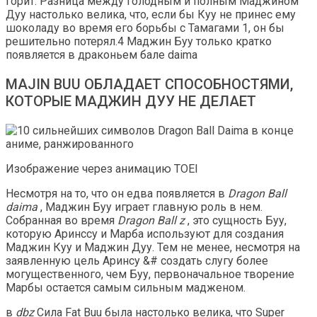
горит. Разница между голодным и полным Маджином
Дуу настолько велика, что, если бы Куу не принес ему
шоколаду во время его борьбы с Тамагами 1, он бы
решительно потерял.4 Маджин Буу только кратко
появляется в драконьем бале daima
MAJIN BUU ОБЛАДАЕТ СПОСОБНОСТЯМИ,
КОТОРЫЕ МАДЖИН ДУУ НЕ ДЕЛАЕТ
Изображение через анимацию TOEI
Несмотря на то, что он едва появляется в
Dragon Ball
daima
, Маджин Буу играет главную роль в нем.
Собранная во время
Dragon Ball z
, это сущность Буу,
которую Аринссу и Марба используют для создания
Маджин Куу и Маджин Дуу. Тем не менее, несмотря на
заявленную цель Аринсу &# создать слугу более
могущественного, чем Буу, первоначальное творение
Марбы остается самым сильным мадженом.
в
dbz
Сила Fat Buu была настолько велика, что Super