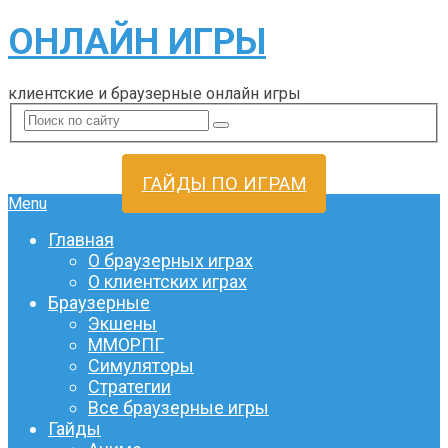
ОНЛАЙН ИГРЫ
клиентские и браузерные онлайн игры
ГАЙДЫ ПО ИГРАМ
Menu
Главная
О браузерных играх
О клиентских играх
Браузерные
Экшены
ММОРПГ
Симуляторы
Стратегии
Все браузерные игры
Гайды