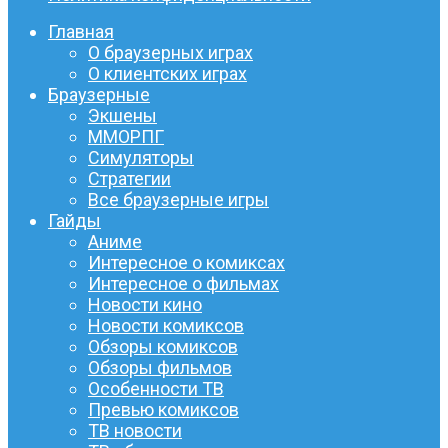
Главная
О браузерных играх
О клиентских играх
Браузерные
Экшены
ММОРПГ
Симуляторы
Стратегии
Все браузерные игры
Гайды
Аниме
Интересное о комиксах
Интересное о фильмах
Новости кино
Новости комиксов
Обзоры комиксов
Обзоры фильмов
Особенности ТВ
Превью комиксов
ТВ новости