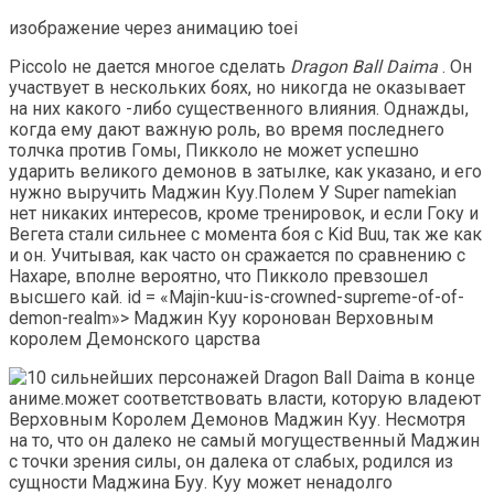
изображение через анимацию toei
Piccolo не дается многое сделать
Dragon Ball Daima
. Он
участвует в нескольких боях, но никогда не оказывает
на них какого -либо существенного влияния. Однажды,
когда ему дают важную роль, во время последнего
толчка против Гомы, Пикколо не может успешно
ударить великого демонов в затылке, как указано, и его
нужно выручить Маджин Куу.Полем У Super namekian
нет никаких интересов, кроме тренировок, и если Гоку и
Вегета стали сильнее с момента боя с Kid Buu, так же как
и он. Учитывая, как часто он сражается по сравнению с
Нахаре, вполне вероятно, что Пикколо превзошел
высшего кай. id = «Majin-kuu-is-crowned-supreme-of-of-
demon-realm»> Маджин Куу коронован Верховным
королем Демонского царства