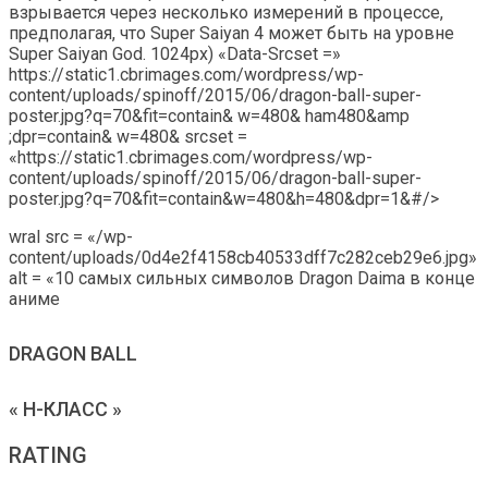
взрывается через несколько измерений в процессе,
предполагая, что Super Saiyan 4 может быть на уровне
Super Saiyan God. 1024px) «Data-Srcset =»
https://static1.cbrimages.com/wordpress/wp-
content/uploads/spinoff/2015/06/dragon-ball-super-
poster.jpg?q=70&fit=contain& w=480& ham480&amp
;dpr=contain& w=480& srcset =
«https://static1.cbrimages.com/wordpress/wp-
content/uploads/spinoff/2015/06/dragon-ball-super-
poster.jpg?q=70&fit=contain&w=480&h=480&dpr=1&#/>
wral src = «/wp-
content/uploads/0d4e2f4158cb40533dff7c282ceb29e6.jpg»
alt = «10 самых сильных символов Dragon Daima в конце
аниме
DRAGON BALL
« H-КЛАСС »
RATING