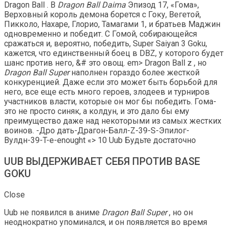
Dragon Ball . В
Dragon Ball Daima
Эпизод 17, «Гома»,
Верховный король демона борется с Гоку, Вегетой,
Пикколо, Нахаре, Глорио, Тамагами 1, и братьев Маджин
одновременно и победит. С Гомой, собирающейся
сражаться и, вероятно, победить, Super Saiyan 3 Goku,
кажется, что единственный боец ​​в DBZ, у которого будет
шанс против него, &# это овощ. em> Dragon Ball z , но
Dragon Ball Super
наполнен гораздо более жесткой
конкуренцией. Даже если это может быть борьбой для
него, все еще есть много героев, злодеев и турниров
участников власти, которые он мог бы победить. Гома-
это не просто синяк, а колдун, и это дало бы ему
преимущество даже над некоторыми из самых жестких
воинов. -Дро дать-Драгон-Балл-Z-39-S-Эпилог-
Вулдн-39-T-e-enought «> 10 Uub Будьте достаточно
UUB ВЫДЕРЖИВАЕТ СЕБЯ ПРОТИВ BASE
GOKU
Close
Uub не появился в аниме
Dragon Ball Super
, но он
неоднократно упоминался, и он появляется во время