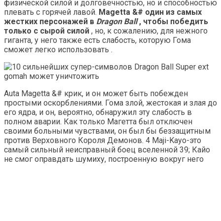
физической силой и долговечностью, но и способностью
плевать с горячей лавой.
Magetta &# один из самых
жестких персонажей в
Dragon Ball
, чтобы победить
только с сырой силой
, но, к сожалению, для нежного
гиганта, у него также есть слабость, которую Гома
сможет легко использовать .
Auta Magetta &# крик, и он может быть побежден
простыми оскорблениями. Гома злой, жестокая и злая до
его ядра, и он, вероятно, обнаружил эту слабость в
полном аварии. Как только Магетта был отключен
своими больными чувствами, он был бы беззащитным
против Верховного Короля Демонов. 4 Maji-Kayo-это
самый сильный неисправный боец ​​вселенной 39; Кайо
не смог оправдать шумиху, построенную вокруг него