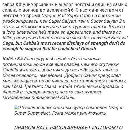
cabba &# универсальный аналог Вегеты и один из самых
сильных воинов во вселенной 6. С наставничеством от
Вегеты во время
Dragon Ball Super Cabba в состоянии
разблокировать как Super Saiyan, так и Super Saiyan 2 и
стать жестоким конкурентом в турнире власти. It's been
a long time since he's made an appearance, and there's no
telling how powerful he's become since the Universal Survival
Saga, but
Cabba's most recent displays of strength don't do
enough to suggest that he could beat Gomah
.
Кэбба &# благородный герой с бесконечным
потенциалом, но он все еще слабее, чем его спутники
Caulifla и капуста, и он никогда не побеждает никого
более опасного, чем Монна. Добрый Сайян преодолел
многих злодеев, но он никогда не сталкивался с никому,
как Гома Третьего Глаза. Кабба технически боролась с
Фризой в турнире власти, но это закончилось
мгновенным поражением Каббы.
DRAGON BALL РАССКАЗЫВАЕТ ИСТОРИЮ О