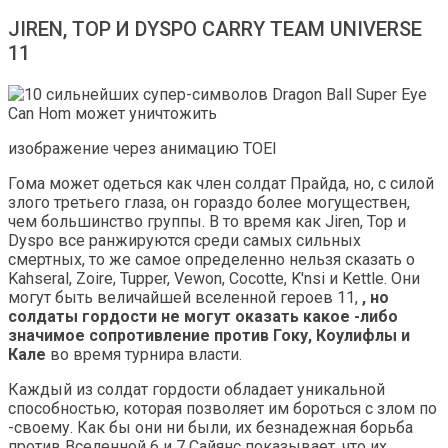
JIREN, TOP И DYSPO CARRY TEAM UNIVERSE
11
изображение через анимацию TOEI
Гома может одеться как член солдат Прайда, но, с силой
злого третьего глаза, он гораздо более могуществен,
чем большинство группы. В то время как Jiren, Top и
Dyspo все ранжируются среди самых сильных
смертных, то же самое определенно нельзя сказать о
Kahseral, Zoire, Tupper, Vewon, Cocotte, K'nsi и Kettle. Они
могут быть величайшей вселенной героев 11,
, но
солдаты гордости не могут оказать какое -либо
значимое сопротивление против Гоку, Коулифлы и
Кале
во время турнира власти.
Каждый из солдат гордости обладает уникальной
способностью, которая позволяет им бороться с злом по
-своему. Как бы они ни были, их безнадежная борьба
против Вселенной 6 и 7 Сайянс показывает, что их