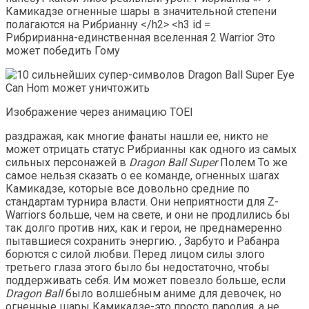
Рибририанна-единственная вселенная 2 Warrior Это
может победить Гому
Изображение через анимацию TOEI
раздражая, как многие фанаты нашли ее, никто не
может отрицать статус Рибрианны как одного из самых
сильных персонажей в
Dragon Ball Super
Полем То же
самое нельзя сказать о ее команде, огненных шагах
Камикадзе, которые все довольно средние по
стандартам турнира власти. Они неприятности для Z-
Warriors больше, чем на свете, и они не продлились бы
так долго против них, как и герои, не преднамеренно
пытавшиеся сохранить энергию. , Зарбуто и Рабанра
борются с силой любви. Перед лицом силы злого
третьего глаза этого было бы недостаточно, чтобы
поддерживать себя. Им может повезло больше, если
Dragon Ball
было волшебным аниме для девочек, но
огненные шары Камикадзе-это просто пародия, а не