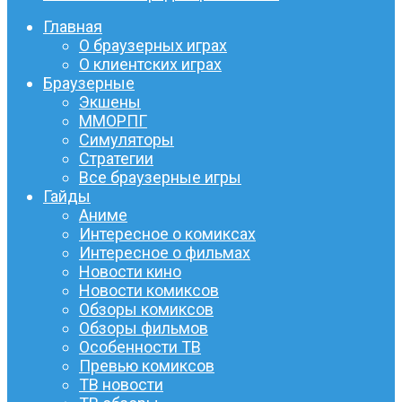
Главная
О браузерных играх
О клиентских играх
Браузерные
Экшены
ММОРПГ
Симуляторы
Стратегии
Все браузерные игры
Гайды
Аниме
Интересное о комиксах
Интересное о фильмах
Новости кино
Новости комиксов
Обзоры комиксов
Обзоры фильмов
Особенности ТВ
Превью комиксов
ТВ новости