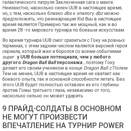
галактического патруля Заключенная сага о манге.
Неизвестно, насколько силен UUB в настоящее время,
но, с тем, насколько близко
dbs
к эпилогу
dbz
можно
предположить, что реинкарнация Kid Buu в настоящее
время является Примерно так же мощный, как и во
время 28 -го мирового турнира по боевым искусствам.
Во время турнира UUB смог сразиться с Гоку на ровных
терминах, с этим задним числом является версией героя
сериала, который жил и боролся со всеми событиями
super
.
у UUB больше потенциала, чем у любого
другого
Dragon Ball Ball
персонажа
, поэтому Гоку
делает его своим учеником в конце
Dragon Ball z
Полем
Тем не менее, UUB в настоящее время не хватает как
боевого опыта, так и основной способности летать. Без
этого UUB будет полностью оставлен из его глубины
против Гомы третьего глаза, независимо от того,
насколько сильно он может ударить.
9 ПРАЙД-СОЛДАТЫ В ОСНОВНОМ
НЕ МОГУТ ПРОИЗВЕСТИ
ВПЕЧАТЛЕНИЕ НА ТУРНИР POWER