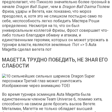
предполагает, что Пикколо значительно более грозный в
начале
Dragon Ball
Super
, чем в
Dragon Ball Daima
Полем
Фриза, удары и Вегета, как показано, что мороз
преодолел, и, хотя это не слишком постыдно само по
себе, неспособность легко победить Мастера Роши
определенно. Несмотря на то, что он был
универсальным коллегой Фризы, Фрост совершает что-
либо только благодаря обману и атакам, и
единственными героями, которых он может угрожать в
турнире власти, являются земляные. Пот «> 5 Auta
Magetta сделал вегета пот
MAGETTA ТРУДНО ПОБЕДИТЬ, НЕ ЗНАЯ ЕГО
СЛАБОСТИ
Изображение через анимацию TOEI
Во время турнира эсминцев Auta Magetta была
единственным членом Team Universe 6, помимо хита,
способного на самом деле бросить вызов Вегете.
Металман, Магетта не только обладает высшей