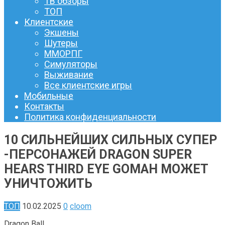
ТВ обзоры
ТОП
Клиентские
Экшены
Шутеры
ММОРПГ
Симуляторы
Выживание
Все клиентские игры
Мобильные
Контакты
Политика конфиденциальности
10 СИЛЬНЕЙШИХ СИЛЬНЫХ СУПЕР
-ПЕРСОНАЖЕЙ DRAGON SUPER
HEARS THIRD EYE GOMAH МОЖЕТ
УНИЧТОЖИТЬ
ТОП
10.02.2025
0
cloom
Dragon Ball