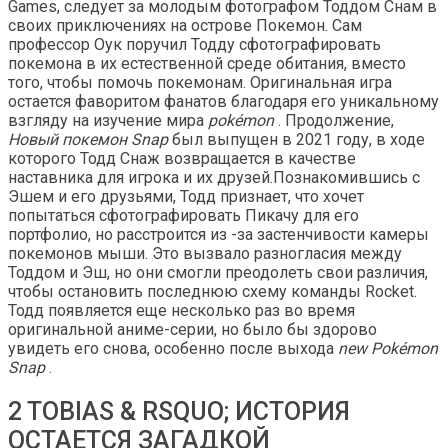
Games, следует за молодым фотографом Тоддом Снам в
своих приключениях на острове Покемон. Сам
профессор Оук поручил Тодду сфотографировать
покемона в их естественной среде обитания, вместо
того, чтобы помочь покемонам. Оригинальная игра
остается фаворитом фанатов благодаря его уникальному
взгляду на изучение мира
pokémon
. Продолжение,
Новый покемон Snap
был выпущен в 2021 году, в ходе
которого Тодд Снаж возвращается в качестве
наставника для игрока и их друзей.Познакомившись с
Эшем и его друзьями, Тодд признает, что хочет
попытаться сфотографировать Пикачу для его
портфолио, но расстроится из -за застенчивости камеры
покемонов мыши. Это вызвало разногласия между
Тоддом и Эш, но они смогли преодолеть свои различия,
чтобы остановить последнюю схему команды Rocket.
Тодд появляется еще несколько раз во время
оригинальной аниме-серии, но было бы здорово
увидеть его снова, особенно после выхода
new Pokémon
Snap
.
2 TOBIAS & RSQUO; ИСТОРИЯ
ОСТАЕТСЯ ЗАГАДКОЙ