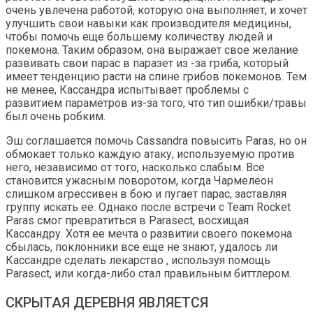
очень увлечена работой, которую она выполняет, и хочет
улучшить свои навыки как производителя медицины,
чтобы помочь еще большему количеству людей и
покемона. Таким образом, она выражает свое желание
развивать свои парас в паразет из -за гриба, который
имеет тенденцию расти на спине грибов покемонов. Тем
не менее, Кассандра испытывает проблемы с
развитием параметров из-за того, что тип ошибки/травы
был очень робким.
Эш соглашается помочь Cassandra повысить Paras, но он
обмокает только каждую атаку, используемую против
него, независимо от того, насколько слабым. Все
становится ужасным поворотом, когда Чармелеон
слишком агрессивен в бою и пугает парас, заставляя
группу искать ее. Однако после встречи с Team Rocket
Paras смог превратиться в Parasect, восхищая
Кассандру. Хотя ее мечта о развитии своего покемона
сбылась, поклонники все еще не знают, удалось ли
Кассандре сделать лекарство , используя помощь
Parasect, или когда-либо стал правильным биттлером.
СКРЫТАЯ ДЕРЕВНЯ ЯВЛЯЕТСЯ