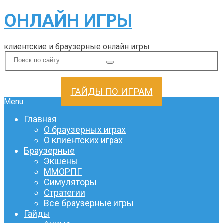
ОНЛАЙН ИГРЫ
клиентские и браузерные онлайн игры
ГАЙДЫ ПО ИГРАМ
Menu
Главная
О браузерных играх
О клиентских играх
Браузерные
Экшены
ММОРПГ
Симуляторы
Стратегии
Все браузерные игры
Гайды