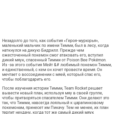
Незадолго до того, как события «Героя-мурюрья»,
маленький мальчик по имени Тимми, был в лесу, когда
наткнулся на дикую Бидрилл. Прежде чем
ожесточенный покемон смог атаковать его, вступил
дикий мяук, спасенный Тимми от Poison Bee Pokémon.
Из -за этого события Мейт &# любимый покемон Тимми,
и единственный, с кем он хочет провести время. Он
мечтает о воссоединении с мяей, который спас его,
чтобы поблагодарить его.
После изучения истории Тимми, Team Rocket решает
вывести новый план, используя мяу в своей группе,
чтобы притворяться спасателем Тимми. Они делают это
так, что Тимми, навсегда лояльный к царапинковому
покемонам, принесет им Пикачу. Тем не менее, их план
терпит неудачу, когда тот же самый дикий мяук