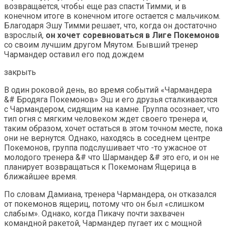
возвращается, чтобы еще раз спасти Тимми, и в
конечном итоге в конечном итоге остается с мальчиком.
Благодаря Эшу Тимми решает, что, когда он достаточно
взрослый,
он хочет соревноваться в Лиге Покемонов
со своим лучшим другом Мяутом. Бывший тренер
Чармандер оставил его под дождем
закрыть
В один роковой день, во время событий «Чармандера
&# Бродяга Покемонов» Эш и его друзья сталкиваются
с Чармандером, сидящим на камне. Группа осознает, что
тип огня с мягким человеком ждет своего тренера и,
таким образом, хочет остаться в этом точном месте, пока
они не вернутся. Однако, находясь в соседнем центре
Покемонов, группа подслушивает что -то ужасное от
молодого тренера &# что Шармандер &# это его, и он не
планирует возвращаться к Покемонам Ящерица в
ближайшее время.
По словам Дамиана, тренера Чармандера, он отказался
от покемонов ящериц, потому что он был «слишком
слабым». Однако, когда Пикачу почти захвачен
командной ракетой, Чармандер пугает их с мощной