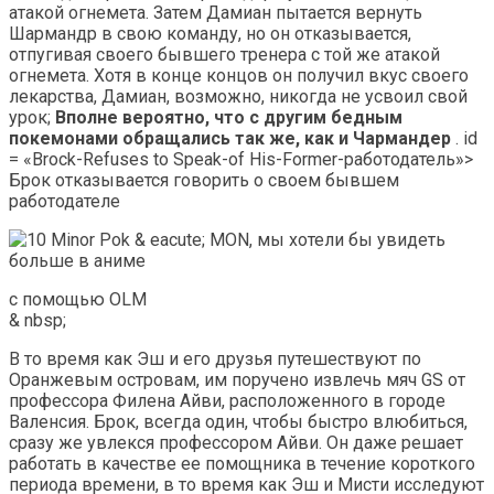
атакой огнемета. Затем Дамиан пытается вернуть
Шармандр в свою команду, но он отказывается,
отпугивая своего бывшего тренера с той же атакой
огнемета. Хотя в конце концов он получил вкус своего
лекарства, Дамиан, возможно, никогда не усвоил свой
урок;
Вполне вероятно, что с другим бедным
покемонами обращались так же, как и Чармандер
. id
= «Brock-Refuses to Speak-of His-Former-работодатель»>
Брок отказывается говорить о своем бывшем
работодателе
с помощью OLM
& nbsp;
В то время как Эш и его друзья путешествуют по
Оранжевым островам, им поручено извлечь мяч GS от
профессора Филена Айви, расположенного в городе
Валенсия. Брок, всегда один, чтобы быстро влюбиться,
сразу же увлекся профессором Айви. Он даже решает
работать в качестве ее помощника в течение короткого
периода времени, в то время как Эш и Мисти исследуют