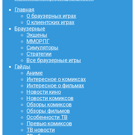
Главная
О браузерных играх
О клиентских играх
Браузерные
Экшены
ММОРПГ
Симуляторы
Стратегии
Все браузерные игры
Гайды
Аниме
Интересное о комиксах
Интересное о фильмах
Новости кино
Новости комиксов
Обзоры комиксов
Обзоры фильмов
Особенности ТВ
Превью комиксов
ТВ новости