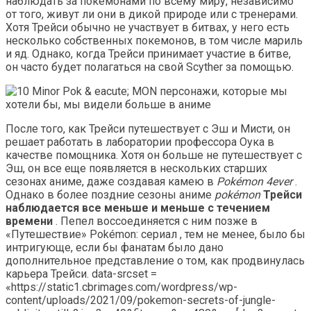
наблюдать за покемонами по всему миру, независимо
от того, живут ли они в дикой природе или с тренерами.
Хотя Трейси обычно не участвует в битвах, у него есть
несколько собственных покемонов, в том числе мариль
и яд. Однако, когда Трейси принимает участие в битве,
он часто будет полагаться на свой Scyther за помощью.
После того, как Трейси путешествует с Эш и Мисти, он
решает работать в лаборатории профессора Оука в
качестве помощника. Хотя он больше не путешествует с
Эш, он все еще появляется в нескольких старших
сезонах аниме, даже создавая камею в
Pokémon 4ever
.
Однако в более поздние сезоны аниме
pokémon
Трейси
наблюдается все меньше и меньше с течением
времени
. Пепел воссоединяется с ним позже в
«Путешествие» Pokémon: сериал , тем не менее, было бы
интригующе, если бы фанатам было дано
дополнительное представление о том, как продвинулась
карьера Трейси. data-srcset =
«https://static1.cbrimages.com/wordpress/wp-
content/uploads/2021/09/pokemon-secrets-of-jungle-