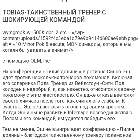
TOBIAS-ТАИНСТВЕННЫЙ ТРЕНЕР С
ШОКИРУЮЩЕЙ КОМАНДОЙ
wymgrop& w=500& dpr=2 src = «/wp-
content/uploads/1592f4c3eba1d79e9b9414d680ae9ebb.png
alt = «10 Minor Pok & eacute; MON символы, которые мы
хотели бы увидеть в аниме»/>
с помощью OLM, Inc.
На конференции «Лилия долины» в регионе Синно Эш
идет против нескольких тренеров покемонов, включая
его соперника Пола. Тренер из Вейлстоун -Сити, Пол
холоден и недобрый, и, как известно, относится к своему
покемону с этим жестокостью. Он даже отказывается от
своего химчара после того, как считал его слабым; К
счастью, Эш решает взять огонь под своим крылом.
Когда Эш и ныне развитый Infernape воссоединяются с
Полом и его командой, им удается победить его.
Тем не менее, Эш не выигрывает конференцию «Лилия
долины» благодаря таинственному тренеру покемонов