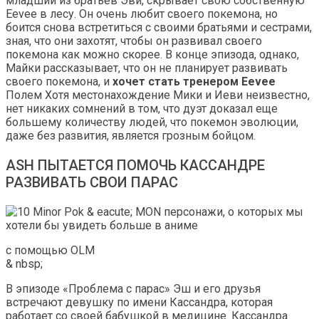
младший из братьев Эви, скрывает свою собственную
Eevee в лесу. Он очень любит своего покемона, но
боится снова встретиться с своими братьями и сестрами,
зная, что они захотят, чтобы он развивал своего
покемона как можно скорее. В конце эпизода, однако,
Майки рассказывает, что он не планирует развивать
своего покемона, и
хочет стать тренером Eevee
Полем Хотя местонахождение Мики и Иеви неизвестно,
нет никаких сомнений в том, что дуэт доказал еще
большему количеству людей, что покемон эволюции,
даже без развития, является грозным бойцом.
ASH ПЫТАЕТСЯ ПОМОЧЬ КАССАНДРЕ
РАЗВИВАТЬ СВОИ ПАРАС
с помощью OLM
& nbsp;
В эпизоде ​​«Проблема с парас» Эш и его друзья
встречают девушку по имени Кассандра, которая
работает со своей бабушкой в ​​медицине. Кассандра