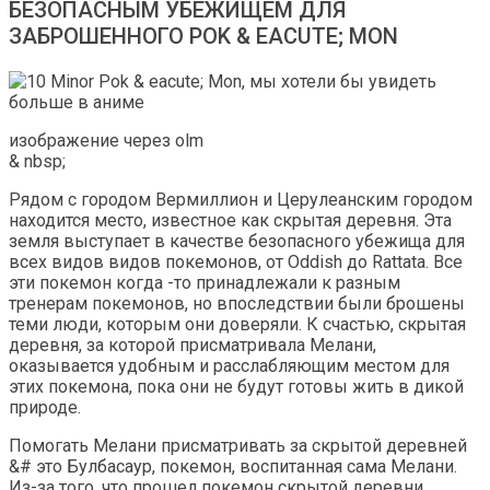
БЕЗОПАСНЫМ УБЕЖИЩЕМ ДЛЯ
ЗАБРОШЕННОГО POK & EACUTE; MON
изображение через olm
& nbsp;
Рядом с городом Вермиллион и Церулеанским городом
находится место, известное как скрытая деревня. Эта
земля выступает в качестве безопасного убежища для
всех видов видов покемонов, от Oddish до Rattata. Все
эти покемон когда -то принадлежали к разным
тренерам покемонов, но впоследствии были брошены
теми люди, которым они доверяли. К счастью, скрытая
деревня, за которой присматривала Мелани,
оказывается удобным и расслабляющим местом для
этих покемона, пока они не будут готовы жить в дикой
природе.
Помогать Мелани присматривать за скрытой деревней
&# это Булбасаур, покемон, воспитанная сама Мелани.
Из-за того, что прошел покемон скрытой деревни,