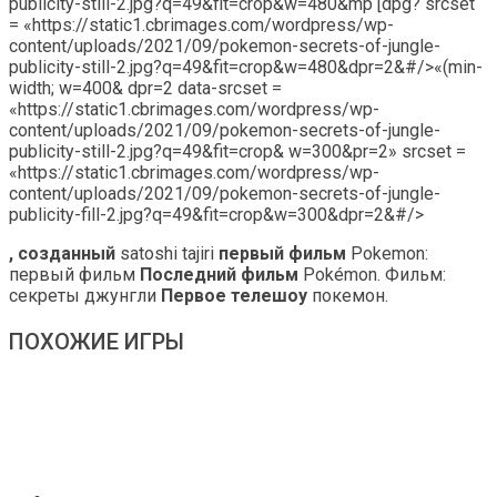
publicity-still-2.jpg?q=49&fit=crop&w=480&mp [dpg? srcset
= «https://static1.cbrimages.com/wordpress/wp-
content/uploads/2021/09/pokemon-secrets-of-jungle-
publicity-still-2.jpg?q=49&fit=crop&w=480&dpr=2&#/>
«(min-
width; w=400& dpr=2 data-srcset =
«https://static1.cbrimages.com/wordpress/wp-
content/uploads/2021/09/pokemon-secrets-of-jungle-
publicity-still-2.jpg?q=49&fit=crop& w=300&pr=2» srcset =
«https://static1.cbrimages.com/wordpress/wp-
content/uploads/2021/09/pokemon-secrets-of-jungle-
publicity-fill-2.jpg?q=49&fit=crop&w=300&dpr=2&#/>
, созданный
satoshi tajiri
первый фильм
Pokemon:
первый фильм
Последний фильм
Pokémon. Фильм:
секреты джунгли
Первое телешоу
покемон.
ПОХОЖИЕ ИГРЫ