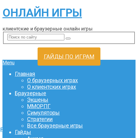
ОНЛАЙН ИГРЫ
клиентские и браузерные онлайн игры
ГАЙДЫ ПО ИГРАМ
Menu
Главная
О браузерных играх
О клиентских играх
Браузерные
Экшены
ММОРПГ
Симуляторы
Стратегии
Все браузерные игры
Pin
Гайды