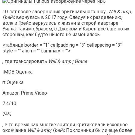
изображение через NBC
10 лет после завершения оригинального шоу,
Will & amp;
Грейс
вернулась в 2017 году. Следуя их разделению,
воля и Грейс вернулись к жизни в старой квартире
Уилла. Таким образом, с Джеком и Карен все еще по их
сторонам, как будто ничего не изменилось.
<таблица border = "1" cellpadding = "3" cellspacing = "3"
style = "" align = "" summary = "">
, где транслировать
Will & amp ; Grace
IMDB Оценка
rt Оценка
Amazon Prime Video
7.4/10
74%
, в то время как многие зрители критиковали исходное
окончание
Will & amp; Грейс
Поклонники были еще более