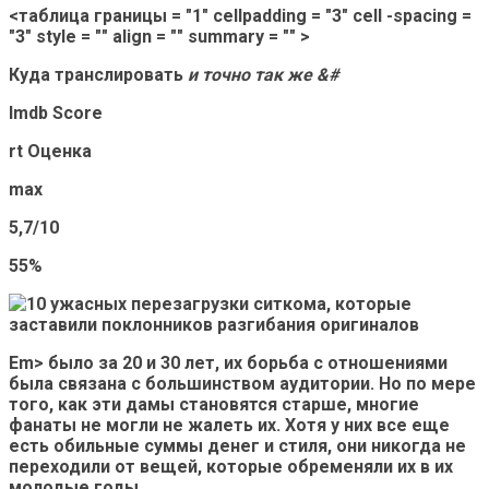
<таблица границы = "1" cellpadding = "3" cell -spacing =
"3" style = "" align = "" summary = "" >
Куда транслировать
и точно так же &#
Imdb Score
rt Оценка
max
5,7/10
55%
Em> было за 20 и 30 лет, их борьба с отношениями
была связана с большинством аудитории.
Но по мере
того, как эти дамы становятся старше, многие
фанаты не могли не жалеть их.
Хотя у них все еще
есть обильные суммы денег и стиля, они никогда не
переходили от вещей, которые обременяли их в их
молодые годы.