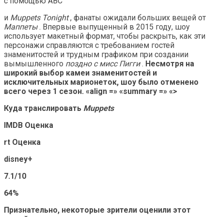
с помощью ABC
и
Muppets Tonight
, фанаты ожидали больших вещей от
Маппеты
. Впервые выпущенный в 2015 году, шоу
использует макетный формат, чтобы раскрыть, как эти
персонажи справляются с требованием гостей
знаменитостей и трудным графиком при создании
вымышленного
поздно с мисс Пигги
.
Несмотря на
широкий выбор камеи знаменитостей и
исключительных марионеток, шоу было отменено
всего через 1 сезон. «align =» «summary =» «>
Куда транслировать
Muppets
IMDB Оценка
rt Оценка
disney+
7.1/10
64%
Признательно, некоторые зрители оценили этот