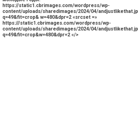
https://static1.cbrimages.com/wordpress/wp-
content/uploads/sharedimages/2024/04/andjustlikethat.j
q=49&fit=crop& w=480&dpr=2 «srcset =»
https:///static1.cbrimages.com/wordpress/wp-
content/uploads/sharedimages/2024/04/andjustlikethat.j
q=49&fit=crop&w=480&dpr=2 «/>