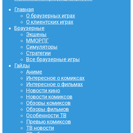
Главная
О браузерных играх
О клиентских играх
Браузерные
Экшены
ММОРПГ
Симуляторы
Стратегии
Все браузерные игры
Гайды
Аниме
Интересное о комиксах
Интересное о фильмах
Новости кино
Новости комиксов
Обзоры комиксов
Обзоры фильмов
Особенности ТВ
Превью комиксов
ТВ новости