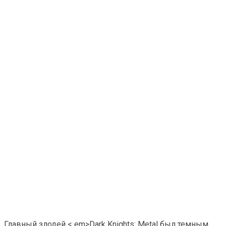
Главный злодей < em>Dark Knights: Metal был темным