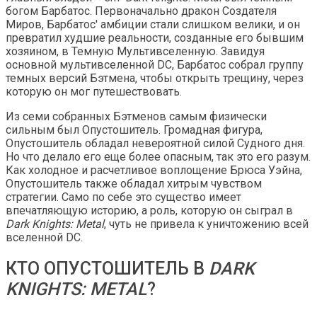
богом Барбатос. Первоначально дракон Создателя
Миров, Барбатос' амбиции стали слишком велики, и он
превратил худшие реальности, созданные его бывшим
хозяином, в Темную Мультивселенную. Завидуя
основной мультивселенной DC, Барбатос собрал группу
темных версий Бэтмена, чтобы открыть трещину, через
которую он мог путешествовать.
Из семи собранных Бэтменов самым физически
сильным был Опустошитель. Громадная фигура,
Опустошитель обладал невероятной силой Судного дня.
Но что делало его еще более опасным, так это его разум.
Как холодное и расчетливое воплощение Брюса Уэйна,
Опустошитель также обладал хитрым чувством
стратегии. Само по себе это существо имеет
впечатляющую историю, а роль, которую он сыграл в
Dark Knights: Metal
, чуть не привела к уничтожению всей
вселенной DC.
КТО ОПУСТОШИТЕЛЬ В
DARK
KNIGHTS: METAL
?