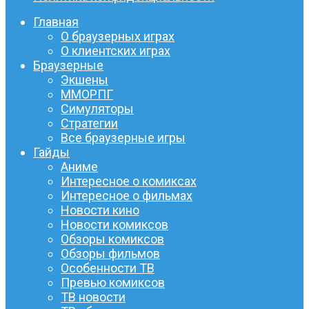
Главная
О браузерных играх
О клиентских играх
Браузерные
Экшены
ММОРПГ
Симуляторы
Стратегии
Все браузерные игры
Гайды
Аниме
Интересное о комиксах
Интересное о фильмах
Новости кино
Новости комиксов
Обзоры комиксов
Обзоры фильмов
Особенности ТВ
Превью комиксов
ТВ новости