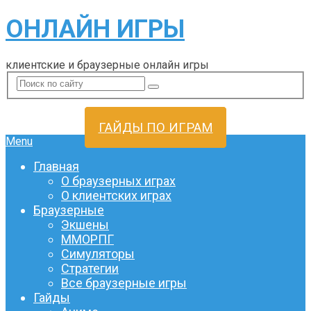
ОНЛАЙН ИГРЫ
клиентские и браузерные онлайн игры
ГАЙДЫ ПО ИГРАМ
Menu
Главная
О браузерных играх
О клиентских играх
Браузерные
Экшены
ММОРПГ
Симуляторы
Стратегии
Все браузерные игры
Гайды