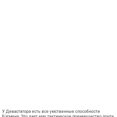
У Девастатора есть все умственные способности
Бэтмена. Это дает ему тактическое преимущество почти