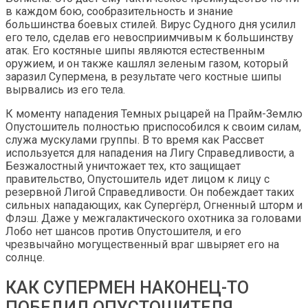
в каждом бою, сообразительность и знание
большинства боевых стилей. Вирус Судного дня усилил
его тело, сделав его невосприимчивым к большинству
атак. Его костяные шипы являются естественным
оружием, и он также кашлял зеленым газом, который
заразил Супермена, в результате чего костные шипы
вырвались из его тела.
К моменту нападения Темных рыцарей на Прайм-Землю
Опустошитель полностью приспособился к своим силам,
служа мускулами группы. В то время как Рассвет
используется для нападения на Лигу Справедливости, а
Безжалостный уничтожает тех, кто защищает
правительство, Опустошитель идет лицом к лицу с
резервной Лигой Справедливости. Он побеждает таких
сильных нападающих, как Супергёрл, Огненный шторм и
Флэш. Даже у межгалактического охотника за головами
Лобо нет шансов против Опустошителя, и его
чрезвычайно могущественный враг швыряет его на
солнце.
КАК СУПЕРМЕН НАКОНЕЦ-ТО
ПОБЕДИЛ ОПУСТОШИТЕЛЯ