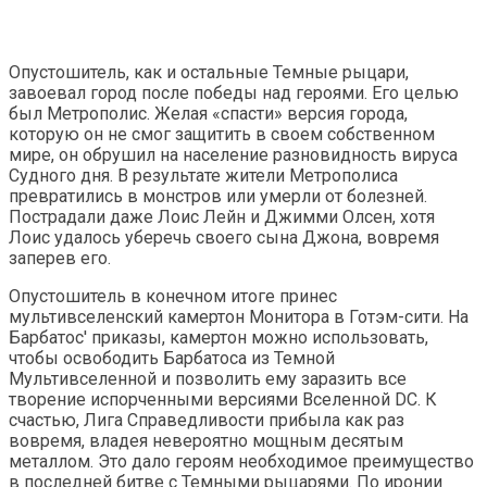
Опустошитель, как и остальные Темные рыцари,
завоевал город после победы над героями. Его целью
был Метрополис. Желая «спасти» версия города,
которую он не смог защитить в своем собственном
мире, он обрушил на население разновидность вируса
Судного дня. В результате жители Метрополиса
превратились в монстров или умерли от болезней.
Пострадали даже Лоис Лейн и Джимми Олсен, хотя
Лоис удалось уберечь своего сына Джона, вовремя
заперев его.
Опустошитель в конечном итоге принес
мультивселенский камертон Монитора в Готэм-сити. На
Барбатос' приказы, камертон можно использовать,
чтобы освободить Барбатоса из Темной
Мультивселенной и позволить ему заразить все
творение испорченными версиями Вселенной DC. К
счастью, Лига Справедливости прибыла как раз
вовремя, владея невероятно мощным десятым
металлом. Это дало героям необходимое преимущество
в последней битве с Темными рыцарями. По иронии