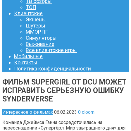
ТВ обзоры
ТОП
Клиентские
Экшены
Шутеры
ММОРПГ
Симуляторы
Выживание
Все клиентские игры
Мобильные
Контакты
Политика конфиденциальности
ФИЛЬМ SUPERGIRL ОТ DCU МОЖЕТ
ИСПРАВИТЬ СЕРЬЕЗНУЮ ОШИБКУ
SYNDERVERSE
Интересное о фильмах
06.02.2023
0
cloom
Команда Джеймса Ганна сосредоточилась на
переоснащении «Супергёрл: Мир завтрашнего дня» для