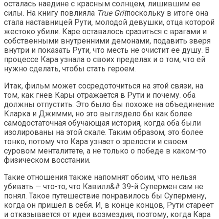
осталась наедине с красным солнцем, лишившим ее
силы. На книгу повлияла
True Grit
поскольку в итоге она
стала наставницей Рути, молодой девушки, отца которой
жестоко убили. Каре оставалось сразиться с врагами и
собственными внутренними демонами, подавить зверя
внутри и показать Рути, что месть не очистит ее душу. В
процессе Кара узнала о своих пределах и о том, что ей
нужно сделать, чтобы стать героем.
Итак, фильм может сосредоточиться на этой связи, на
том, как гнев Кары отражается в Рути и почему. оба
должны отпустить. Это было бы похоже на объединение
Кларка и Джимми, но это выглядело бы как более
самодостаточная обучающая история, когда оба были
изолированы на этой скале. Таким образом, это более
тонко, потому что Кара узнает о зрелости и своем
суровом менталитете, а не только о победе в каком-то
физическом восстании.
Такие отношения также напомнят обоим, что нельзя
убивать — что-то, что Кавилл&# 39-й Супермен сам не
понял. Такое путешествие понравилось бы Супермену,
когда он пришел в себя. И, в конце концов, Рути стареет
и отказывается от идеи возмездия, поэтому, когда Кара