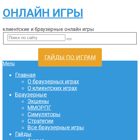
ОНЛАЙН ИГРЫ
клиентские и браузерные онлайн игры
ГАЙДЫ ПО ИГРАМ
Menu
Главная
О браузерных играх
О клиентских играх
Браузерные
Экшены
ММОРПГ
Симуляторы
Стратегии
Все браузерные игры
Гайды