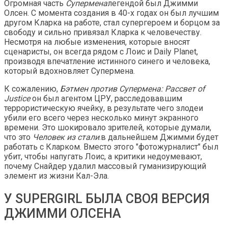
Огромная часть
Супермена
легендой был Джимми
Олсен. С момента создания в 40-х годах он был лучшим
другом Кларка на работе, стал супергероем и борцом за
свободу и сильно привязал Кларка к человечеству.
Несмотря на любые изменения, которые вносят
сценаристы, он всегда рядом с Лоис и Daily Planet,
производя впечатление истинного синего и человека,
который вдохновляет Супермена.
К сожалению,
Бэтмен против Супермена: Рассвет of
Justice
он был агентом ЦРУ, расследовавшим
террористическую ячейку, в результате чего злодеи
убили его всего через несколько минут экранного
времени. Это шокировало зрителей, которые думали,
что это
Человек из стали
.в дальнейшем Джимми будет
работать с Кларком. Вместо этого "фотожурналист" был
убит, чтобы напугать Лоис, а критики недоумевают,
почему Снайдер удалил массовый гуманизирующий
элемент из жизни Кал-Эла.
У SUPERGIRL БЫЛА СВОЯ ВЕРСИЯ
ДЖИММИ ОЛСЕНА