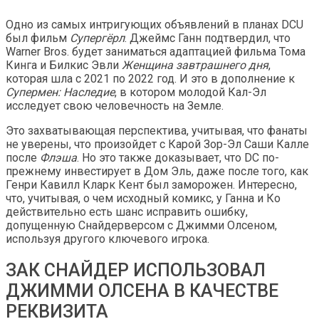
Одно из самых интригующих объявлений в планах DCU
был фильм
Супергёрл
. Джеймс Ганн подтвердил, что
Warner Bros. будет заниматься адаптацией фильма Тома
Кинга и Билкис Эвли
Женщина завтрашнего дня
,
которая шла с 2021 по 2022 год. И это в дополнение к
Супермен: Наследие
, в котором молодой Кал-Эл
исследует свою человечность на Земле.
Это захватывающая перспектива, учитывая, что фанаты
не уверены, что произойдет с Карой Зор-Эл Саши Калле
после
Флэша
. Но это также доказывает, что DC по-
прежнему инвестирует в Дом Эль, даже после того, как
Генри Кавилл Кларк Кент был заморожен. Интересно,
что, учитывая, о чем исходный комикс, у Ганна и Ко
действительно есть шанс исправить ошибку,
допущенную Снайдерверсом с Джимми Олсеном,
используя другого ключевого игрока.
ЗАК СНАЙДЕР ИСПОЛЬЗОВАЛ
ДЖИММИ ОЛСЕНА В КАЧЕСТВЕ
РЕКВИЗИТА