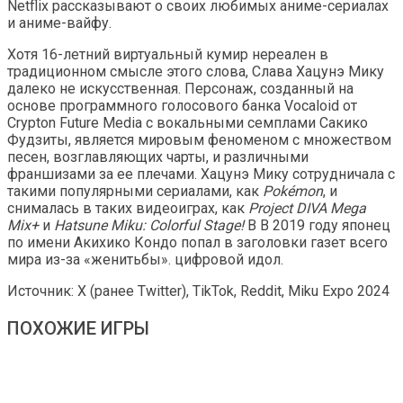
Netflix рассказывают о своих любимых аниме-сериалах
и аниме-вайфу.
Хотя 16-летний виртуальный кумир нереален в
традиционном смысле этого слова, Слава Хацунэ Мику
далеко не искусственная. Персонаж, созданный на
основе программного голосового банка Vocaloid от
Crypton Future Media с вокальными семплами Сакико
Фудзиты, является мировым феноменом с множеством
песен, возглавляющих чарты, и различными
франшизами за ее плечами. Хацунэ Мику сотрудничала с
такими популярными сериалами, как
Pokémon
, и
снималась в таких видеоиграх, как
Project DIVA Mega
Mix+
и
Hatsune Miku: Colorful Stage!
В В 2019 году японец
по имени Акихико Кондо попал в заголовки газет всего
мира из-за «женитьбы». цифровой идол.
Источник: X (ранее Twitter), TikTok, Reddit, Miku Expo 2024
ПОХОЖИЕ ИГРЫ