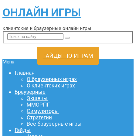
ОНЛАЙН ИГРЫ
клиентские и браузерные онлайн игры
ГАЙДЫ ПО ИГРАМ
Menu
Главная
О браузерных играх
О клиентских играх
Браузерные
Экшены
ММОРПГ
Симуляторы
Стратегии
Все браузерные игры
Гайды