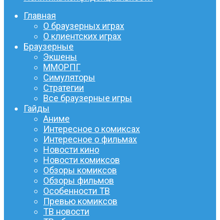
Главная
О браузерных играх
О клиентских играх
Браузерные
Экшены
ММОРПГ
Симуляторы
Стратегии
Все браузерные игры
Гайды
Аниме
Интересное о комиксах
Интересное о фильмах
Новости кино
Новости комиксов
Обзоры комиксов
Обзоры фильмов
Особенности ТВ
Превью комиксов
ТВ новости