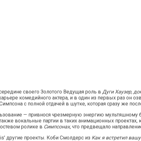
в середине своего Золотого Ведущая роль в
Дуги Хаузер, д
 карьере комедийного актера, и в один из первых раз он 
импсона с полной отдачей в шутке, которая сразу же посл
пользование — привнося чрезмерную энергию мультяшному 
а также вокальные партии в таких анимационных проектах, 
гостевом ролике в
Симпсонах
, что предвещало направлени
is' другие проекты. Коби Смолдерс из
Как я встретил ваш