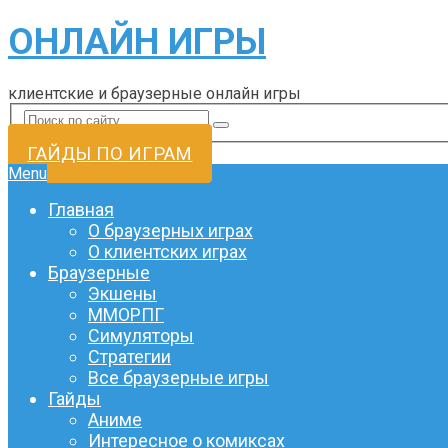
ОНЛАЙН ИГРЫ
клиентские и браузерные онлайн игры
ГАЙДЫ ПО ИГРАМ
Menu
Главная
О браузерных играх
О клиентских играх
Браузерные
Экшены
ММОРПГ
Симуляторы
Стратегии
Все браузерные игры
Гайды
Аниме
Интересное о комиксах