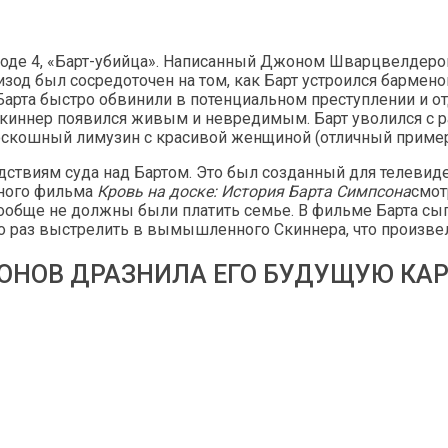
зоде ​​​​4, «Барт-убийца». Написанный Джоном Шварцвелде
од был сосредоточен на том, как Барт устроился бармено
, Барта быстро обвинили в потенциальном преступлении и о
Скиннер появился живым и невредимым. Барт уволился с ра
роскошный лимузин с красивой женщиной (отличный пример
дствиям суда над Бартом. Это был созданный для телевид
сного фильма
Кровь на доске: История Барта Симпсона
смот
вообще не должны были платить семье. В фильме Барта сы
о раз выстрелить в вымышленного Скиннера, что произвел
СОНОВ ДРАЗНИЛА ЕГО БУДУЩУЮ КА