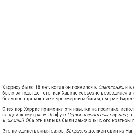
Харрису было 18 лет, когда он появился в
Симпсонах
, и 
было за годы до того, как Харрис серьезно возродился в
большое стремление к чрезмерным битам, сыграв Барта С
С тех пор Харрис применил эти навыки на практике. ис
злодейскому графу Олафу в
Серии несчастных случаев
, 
и смелый
. Оба эти навыка были замечены в его кратком 
Это не единственная связь,
Simpsons
должен один из Harr