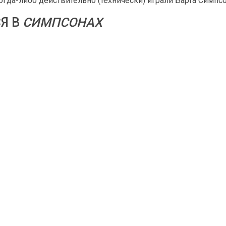
гда-либо действительно (технически) играли Барта Симпсо
Я В
СИМПСОНАХ