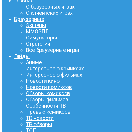
Главная
О браузерных играх
О клиентских играх
Браузерные
Экшены
ММОРПГ
Симуляторы
Стратегии
Все браузерные игры
Гайды
Аниме
Интересное о комиксах
Интересное о фильмах
Новости кино
Новости комиксов
Обзоры комиксов
Обзоры фильмов
Особенности ТВ
Превью комиксов
ТВ новости
ТВ обзоры
ТОП