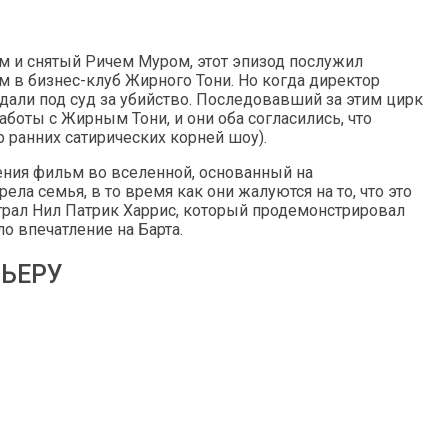
ром и снятый Ричем Муром, этот эпизод послужил
м в бизнес-клуб Жирного Тони. Но когда директор
тдали под суд за убийство. Последовавший за этим цирк
боты с Жирным Тони, и они оба согласились, что
 ранних сатирических корней шоу).
ения фильм во вселенной, основанный на
рела семья, в то время как они жалуются на то, что это
грал Нил Патрик Харрис, который продемонстрировал
о впечатление на Барта.
РЬЕРУ