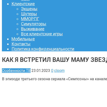
Клиентские
Экшены
Шутеры
ММОРПГ
Симуляторы
Выживание
Все клиентские игры
Мобильные
Контакты
Политика конфиденциальности
КАК Я ВСТРЕТИЛ ВАШУ МАМУ ЗВЕ
Особенности ТВ
23.01.2023
0
cloom
В эпизоде ​​третьего сезона сериала «Симпсоны» на кана