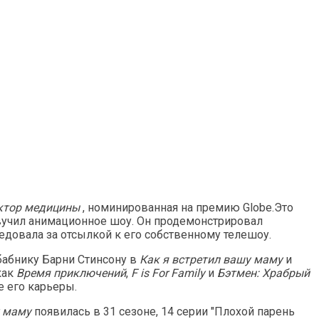
октор медицины
, номинированная на премию Globe.Это
озвучил анимационное шоу. Он продемонстрировал
едовала за отсылкой к его собственному телешоу.
бабнику Барни Стинсону в
Как я встретил вашу маму
и
как
Время приключений
,
F is For Family
и
Бэтмен: Храбрый
е его карьеры.
у маму
появилась в 31 сезоне, 14 серии "Плохой парень