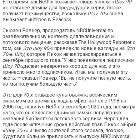
В то время как Netflix пожинает плоды успеха
«Шоу 90-
х»
, ставшее домом для предыдущей серии, также
получает преимущества, поскольку
Шоу 70-х
снова
вызывает интерес в Peacock.
Сьюзен Ровнер, председатель NBCUniversal по
развлекательному контенту для телевидения и
потокового вещания, рассказал The Hollywood Reporter о
том, как
Это шоу 90-х
привлекло новые взгляды на
Это
70-е. Шоу
, которое Пикок начал транслироваться в
сентябре прошлого года. "У нас появляются подписчики.
Шоу 70-х
делает невероятно хорошо для нас, и это
принесло много подписчиков. Итак, мы получаем эту
часть. — сказал Ровнер. "Вы не получите полную часть,
но мы получим большую часть"
Это шоу 70-х
, ставшее культовым классическим
ситкомом во время выхода в эфир. на Fox с 1998 по
2006 год, покинул Netflix в сентябре 2020 года, несмотря
на то, что он является одним из самых популярных
названий библиотеки потокового сервиса. Через два
года после истечения срока действия прав Пикок забрал
«Шоу 70-х»
и число зрителей этого сериала, похоже,
будут все больше привлекать к выпуску NBCUniversal