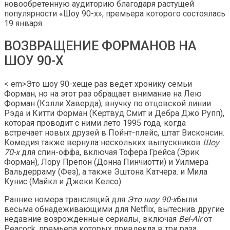
новообретенную аудиторию благодаря растущей
популярности «Шоу 90-х», премьера которого состоялась
19 января.
ВОЗВРАЩЕНИЕ ФОРМАНОВ НА
ШОУ 90-Х
< em>Это шоу 90-хеще раз ведет хронику семьи
Форман, но на этот раз обращает внимание на Лею
Форман (Кэлли Хаверда), внучку по отцовской линии
Рэда и Китти Форман (Кертвуд Смит и Дебра Джо Рупп),
которая проводит с ними лето 1995 года, когда
встречает новых друзей в Пойнт-плейс, штат Висконсин.
Комедия также вернула нескольких выпускников
Шоу
70-х
для спин-оффа, включая Тофера Грейса (Эрик
Форман), Лору Препон (Донна Пинчиотти) и Уилмера
Вальдерраму (Фез), а также Эштона Катчера. и Мила
Кунис (Майкл и Джеки Келсо).
Ранние номера трансляций для
Это шоу 90-х
были
весьма обнадеживающими для Netflix, вытеснив другие
недавние возрожденные сериалы, включая
Bel-Air
от
Peacock, премьера которых привлекла в три раза