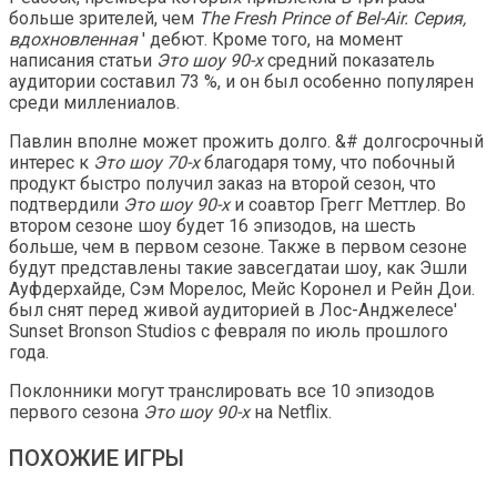
больше зрителей, чем
The Fresh Prince of Bel-Air. Серия,
вдохновленная
' дебют. Кроме того, на момент
написания статьи
Это шоу 90-х
средний показатель
аудитории составил 73 %, и он был особенно популярен
среди миллениалов.
Павлин вполне может прожить долго. &# долгосрочный
интерес к
Это шоу 70-х
благодаря тому, что побочный
продукт быстро получил заказ на второй сезон, что
подтвердили
Это шоу 90-х
и соавтор Грегг Меттлер. Во
втором сезоне шоу будет 16 эпизодов, на шесть
больше, чем в первом сезоне. Также в первом сезоне
будут представлены такие завсегдатаи шоу, как Эшли
Ауфдерхайде, Сэм Морелос, Мейс Коронел и Рейн Дои.
был снят перед живой аудиторией в Лос-Анджелесе'
Sunset Bronson Studios с февраля по июль прошлого
года.
Поклонники могут транслировать все 10 эпизодов
первого сезона
Это шоу 90-х
на Netflix.
ПОХОЖИЕ ИГРЫ