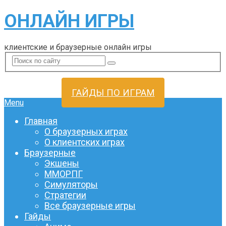
ОНЛАЙН ИГРЫ
клиентские и браузерные онлайн игры
ГАЙДЫ ПО ИГРАМ
Menu
Главная
О браузерных играх
О клиентских играх
Браузерные
Экшены
ММОРПГ
Симуляторы
Стратегии
Все браузерные игры
Гайды