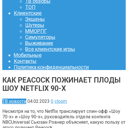
ТВ обзоры
ТОП
Клиентские
Экшены
Шутеры
ММОРПГ
Симуляторы
Выживание
Все клиентские игры
Мобильные
Контакты
Политика конфиденциальности
КАК PEACOCK ПОЖИНАЕТ ПЛОДЫ
ШОУ NETFLIX 90-Х
ТВ новости
04.02.2023
0
cloom
Несмотря на то, что Netflix транслирует спин-офф «Шоу
70-х» и «Шоу 90-х», руководитель отдела контента
NBCUniversal Сьюзан Ровнер объясняет, какую пользу от
этого получает Peacock.