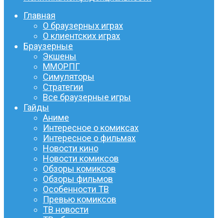
Главная
О браузерных играх
О клиентских играх
Браузерные
Экшены
ММОРПГ
Симуляторы
Стратегии
Все браузерные игры
Гайды
Аниме
Интересное о комиксах
Интересное о фильмах
Новости кино
Новости комиксов
Обзоры комиксов
Обзоры фильмов
Особенности ТВ
Превью комиксов
ТВ новости