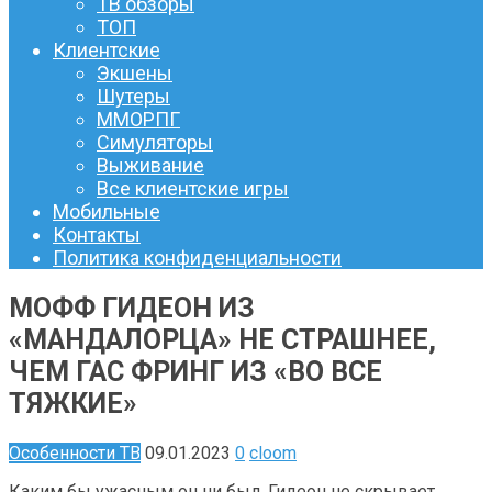
ТВ обзоры
ТОП
Клиентские
Экшены
Шутеры
ММОРПГ
Симуляторы
Выживание
Все клиентские игры
Мобильные
Контакты
Политика конфиденциальности
МОФФ ГИДЕОН ИЗ
«МАНДАЛОРЦА» НЕ СТРАШНЕЕ,
ЧЕМ ГАС ФРИНГ ИЗ «ВО ВСЕ
ТЯЖКИЕ»
Особенности ТВ
09.01.2023
0
cloom
Каким бы ужасным он ни был, Гидеон не скрывает