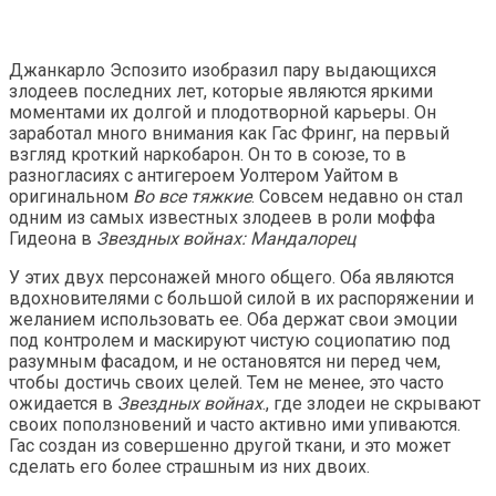
Джанкарло Эспозито изобразил пару выдающихся
злодеев последних лет, которые являются яркими
моментами их долгой и плодотворной карьеры. Он
заработал много внимания как Гас Фринг, на первый
взгляд кроткий наркобарон. Он то в союзе, то в
разногласиях с антигероем Уолтером Уайтом в
оригинальном
Во все тяжкие
. Совсем недавно он стал
одним из самых известных злодеев в роли моффа
Гидеона в
Звездных войнах: Мандалорец
У этих двух персонажей много общего. Оба являются
вдохновителями с большой силой в их распоряжении и
желанием использовать ее. Оба держат свои эмоции
под контролем и маскируют чистую социопатию под
разумным фасадом, и не остановятся ни перед чем,
чтобы достичь своих целей. Тем не менее, это часто
ожидается в
Звездных войнах
., где злодеи не скрывают
своих поползновений и часто активно ими упиваются.
Гас создан из совершенно другой ткани, и это может
сделать его более страшным из них двоих.