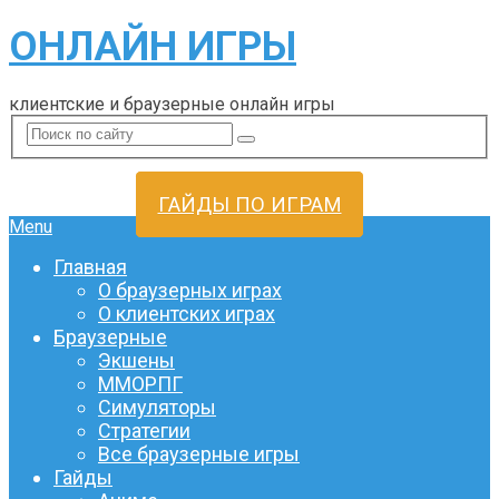
ОНЛАЙН ИГРЫ
клиентские и браузерные онлайн игры
ГАЙДЫ ПО ИГРАМ
Menu
Главная
О браузерных играх
О клиентских играх
Браузерные
Экшены
ММОРПГ
Симуляторы
Стратегии
Все браузерные игры
Гайды