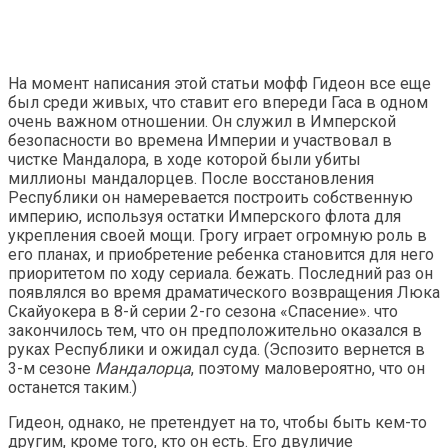
На момент написания этой статьи мофф Гидеон все еще
был среди живых, что ставит его впереди Гаса в одном
очень важном отношении. Он служил в Имперской
безопасности во времена Империи и участвовал в
чистке Мандалора, в ходе которой были убиты
миллионы мандалорцев. После восстановления
Республики он намеревается построить собственную
империю, используя остатки Имперского флота для
укрепления своей мощи. Грогу играет огромную роль в
его планах, и приобретение ребенка становится для него
приоритетом по ходу сериала. бежать. Последний раз он
появлялся во время драматического возвращения Люка
Скайуокера в 8-й серии 2-го сезона «Спасение». что
закончилось тем, что он предположительно оказался в
руках Республики и ожидал суда. (Эспозито вернется в
3-м сезоне
Мандалорца
, поэтому маловероятно, что он
останется таким.)
Гидеон, однако, не претендует на то, чтобы быть кем-то
другим, кроме того, кто он есть. Его двуличие