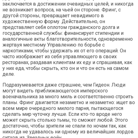
заключается в достижении очевидных целей, и никогда
не возникает вопроса, на чьей он стороне. Фринг, с
другой стороны, превращает невидимого в
художественную форму. Действительно, он
представляет себя оплотом гражданского долга и
государственной службы: финансирует стипендии и
аналогичные акты благотворительности, одновременно
жертвуя местному Управлению по борьбе с
наркотиками, чтобы удержать их от его операций. Он
часто изображает из себя управляющего в своих
ресторанах, раздавая клиентам их еду и спрашивая, как
у них еда, чтобы скрыть, кто он и что он есть на самом
деле.
Подразумевается даже страшнее, чем Гидеон. Люди
могут видеть приближающегося имперского
военачальника за много миль и соответственно строить
планы. Фринг двигается незаметно и незаметно: ищет во
всем мире очередного милого парня, пытающегося
сделать мир чуточку лучше. Если кто-то вроде него
может скрыть столько тьмы, то сможет любой. Этого
достаточно, чтобы зрители не спали по ночам так, как
никогда не удавалось ни одному из величайших лордов
ситхов из
Звездных войн
.