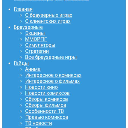
Главная
О браузерных играх
О клиентских играх
Браузерные
Экшены
ММОРПГ
Симуляторы
Стратегии
Все браузерные игры
Гайды
Аниме
Интересное о комиксах
Интересное о фильмах
Новости кино
Новости комиксов
Обзоры комиксов
Обзоры фильмов
Особенности ТВ
Превью комиксов
ТВ новости