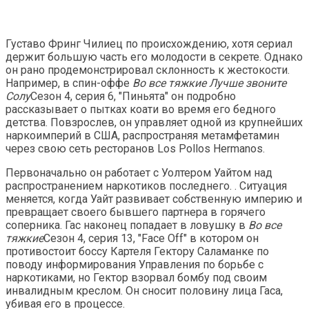
Густаво Фринг Чилиец по происхождению, хотя сериал
держит большую часть его молодости в секрете. Однако
он рано продемонстрировал склонность к жестокости.
Например, в спин-оффе
Во все тяжкие
Лучше звоните
Солу
Сезон 4, серия 6, "Пиньята" он подробно
рассказывает о пытках коати во время его бедного
детства. Повзрослев, он управляет одной из крупнейших
наркоимперий в США, распространяя метамфетамин
через свою сеть ресторанов Los Pollos Hermanos.
Первоначально он работает с Уолтером Уайтом над
распространением наркотиков последнего. . Ситуация
меняется, когда Уайт развивает собственную империю и
превращает своего бывшего партнера в горячего
соперника. Гас наконец попадает в ловушку в
Во все
тяжкие
Сезон 4, серия 13, "Face Off" в котором он
противостоит боссу Картеля Гектору Саламанке по
поводу информирования Управления по борьбе с
наркотиками, но Гектор взорвал бомбу под своим
инвалидным креслом. Он сносит половину лица Гаса,
убивая его в процессе.