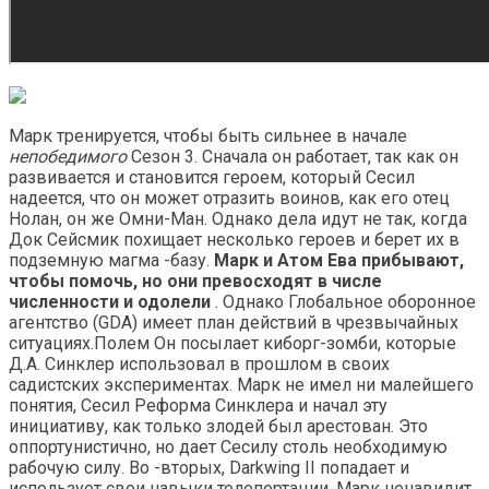
Марк тренируется, чтобы быть сильнее в начале
непобедимого
Сезон 3. Сначала он работает, так как он
развивается и становится героем, который Сесил
надеется, что он может отразить воинов, как его отец
Нолан, он же Омни-Ман. Однако дела идут не так, когда
Док Сейсмик похищает несколько героев и берет их в
подземную магма -базу.
Марк и Атом Ева прибывают,
чтобы помочь, но они превосходят в числе
численности и одолели
. Однако Глобальное оборонное
агентство (GDA) имеет план действий в чрезвычайных
ситуациях.Полем Он посылает киборг-зомби, которые
Д.А. Синклер использовал в прошлом в своих
садистских экспериментах. Марк не имел ни малейшего
понятия, Сесил Реформа Синклера и начал эту
инициативу, как только злодей был арестован. Это
оппортунистично, но дает Сесилу столь необходимую
рабочую силу. Во -вторых, Darkwing II попадает и
использует свои навыки телепортации. Марк ненавидит