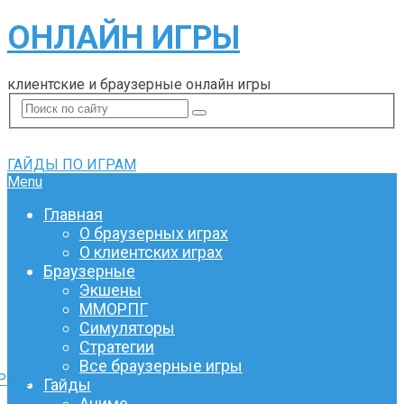
ОНЛАЙН ИГРЫ
клиентские и браузерные онлайн игры
ГАЙДЫ ПО ИГРАМ
Menu
Главная
О браузерных играх
О клиентских играх
Браузерные
Экшены
ММОРПГ
Симуляторы
Стратегии
Все браузерные игры
Pin It
Гайды
Аниме