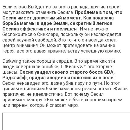
Если слово Выйдет из-за этого распада, другие герои
могут захотеть отменить Сесила.
Проблема в том, что
Сесил имеет допустимый момент. Как показала
борьба магмы в ядре Земли, секретный легион
Сесила эффективен и послушен
. Им не нужно
беспокоиться о Синклере, поскольку он наслаждается
своей научной свободой. Это то, что он всегда хотел:
центр внимания. Он может претендовать на звание
героя, все это давая правительству успешную армию.
Darkwing также хорош в сердце. В то время как эти
люди совершали ошибки, L Жизнь &# это вторые
шансы.
Сесил увидел своего старого босса GDA,
Рэдклифф, орядил злодеев и положил их в поле
.
Сесил ненавидел это, даже убив пару по пути. Но этот
цинизм и нигилизм были заменены реальностью. Жизнь
практична, не идеалистична. Вот почему Сесил
принимает мантру: «Вы можете быть хорошим парнем
или парнем, который спасает мир».