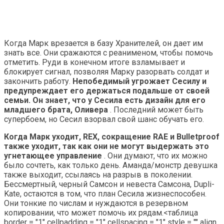
Когда Марк врезается в базу Хранителей, он дает им
знать все. Они сражаются с реанименом, чтобы помочь
отметить. Руди в конечном итоге взламывает и
блокирует сигнал, позволяя Марку разорвать солдат и
закончить работу.
Непобедимый угрожает Сесилу и
предупреждает его держаться подальше от своей
семьи. Он знает, что у Сесила есть дизайн для его
младшего брата, Оливера
. Последний может быть
супербоем, но Сесил взорвал свой шанс обучать его.
Когда Марк уходит, REX, сокращение RAE и Bulletproof
также уходит, так как они не могут выдержать это
угнетающее управление
. Они думают, что их можно
было сочтеть, как только день. Аманда/монстр девушка
также выходит, ссылаясь на разрыв в поколении.
Бессмертный, черный Самсон и невеста Самсона, Dupli-
Kate, остаются в том, что план Сесила жизнеспособен.
Они тонкие по числам и нуждаются в резервном
копировании, что может помочь их рядам.<таблица
border = "1" cellpadding = "1" cellspacing = "1" style = "" align