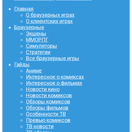
Главная
О браузерных играх
О клиентских играх
Браузерные
Экшены
ММОРПГ
Симуляторы
Стратегии
Все браузерные игры
Гайды
Аниме
Интересное о комиксах
Интересное о фильмах
Новости кино
Новости комиксов
Обзоры комиксов
Обзоры фильмов
Особенности ТВ
Превью комиксов
ТВ новости