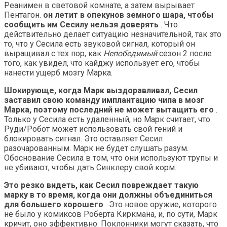
Реанимен в световой комнате, а затем вырывает
Пентагон.
он летит в опекунов земного шара, чтобы
сообщить им Сесилу нельзя доверять
. Что
действительно делает ситуацию незначительной, так это
то, что у Сесила есть звуковой сигнал, который он
выращивал с тех пор, как
Непобедимый
сезон 2 после
того, как увидел, что кайджу использует его, чтобы
нанести ущерб мозгу Марка.
Шокирующе, когда Марк выздоравливал, Сесил
заставил свою команду имплантацию чипа в мозг
Марка, поэтому последний не может вытащить его
.
Только у Сесила есть удаленный, но Марк считает, что
Руди/Робот может использовать свой гений и
блокировать сигнал. Это оставляет Сесил
разочарованным. Марк не будет слушать разум.
Обоснование Сесила в том, что они используют трупы и
не убивают, чтобы дать Синклеру свой корм.
Это резко видеть, как Сесил повреждает такую ​​
марку в то время, когда они должны объединиться
для большего хорошего
. Это новое оружие, которого
не было у комиксов Роберта Киркмана, и, по сути, Марк
кричит, оно эффективно. Поклонники могут сказать, что