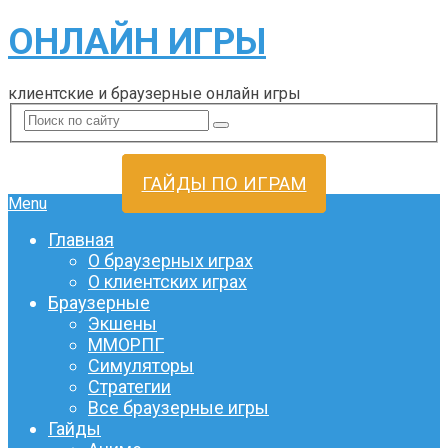
ОНЛАЙН ИГРЫ
клиентские и браузерные онлайн игры
ГАЙДЫ ПО ИГРАМ
Menu
Главная
О браузерных играх
О клиентских играх
Браузерные
Экшены
ММОРПГ
Симуляторы
Стратегии
Все браузерные игры
Гайды