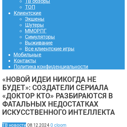
ТВ обзоры
ТОП
Клиентские
Экшены
Шутеры
ММОРПГ
Симуляторы
Выживание
Все клиентские игры
Мобильные
Контакты
Политика конфиденциальности
«НОВОЙ ИДЕИ НИКОГДА НЕ
БУДЕТ»: СОЗДАТЕЛИ СЕРИАЛА
«ДОКТОР КТО» РАЗБИРАЮТСЯ В
ФАТАЛЬНЫХ НЕДОСТАТКАХ
ИСКУССТВЕННОГО ИНТЕЛЛЕКТА
ТВ новости
08.12.2024
0
cloom