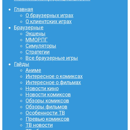
Главная
О браузерных играх
О клиентских играх
Браузерные
Экшены
ММОРПГ
Симуляторы
Стратегии
Все браузерные игры
Гайды
Аниме
Интересное о комиксах
Интересное о фильмах
Новости кино
Новости комиксов
Обзоры комиксов
Обзоры фильмов
Особенности ТВ
Превью комиксов
ТВ новости