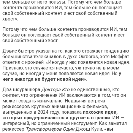
тем меньше от него пользы. Потому что чем больше
контента производится ИИ, тем больше он поглощает
свой собственный контент и ест свой собственный
хвост».
Потому что чем больше контента производится ИИ, тем
больше он поглощает свой собственный контент и ест
свой собственный хвост.
Дэвис быстро указал на то, как это отражает тенденцию
большинства телеканалов в духе Ourboros, хотя Моффат
ответил с иронией: «Иногда у нас появляется новая идея.
Признаю, это случается нечасто, уж точно не в моем
случае, но иногда у меня появляется новая идея. Но
у
него никогда не будет новой идеи
».
Два шоураннера
Доктора Кто
не единственные, кто
считает, что ограничения ИИ заключаются в том, что он
может создать изначально. Недавняя встреча
режиссеров крупных анимационных фильмов,
выпущенных в 2024 году, показала
похожие идеи,
которых придерживаются и другие в отрасли:
ИИ —
интересный, но ограниченный инструмент. Как заметил
режиссер
Трансформеров Один
Джош Кули, «
вы