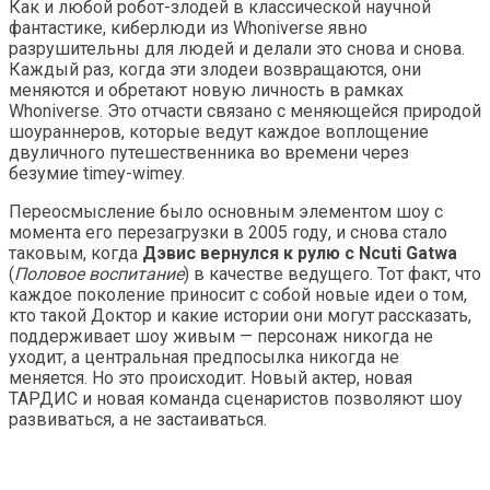
Как и любой робот-злодей в классической научной
фантастике, киберлюди из Whoniverse явно
разрушительны для людей и делали это снова и снова.
Каждый раз, когда эти злодеи возвращаются, они
меняются и обретают новую личность в рамках
Whoniverse. Это отчасти связано с меняющейся природой
шоураннеров, которые ведут каждое воплощение
двуличного путешественника во времени через
безумие timey-wimey.
Переосмысление было основным элементом шоу с
момента его перезагрузки в 2005 году, и снова стало
таковым, когда
Дэвис вернулся к рулю с Ncuti Gatwa
(
Половое воспитание
) в качестве ведущего. Тот факт, что
каждое поколение приносит с собой новые идеи о том,
кто такой Доктор и какие истории они могут рассказать,
поддерживает шоу живым — персонаж никогда не
уходит, а центральная предпосылка никогда не
меняется. Но это происходит. Новый актер, новая
ТАРДИС и новая команда сценаристов позволяют шоу
развиваться, а не застаиваться.