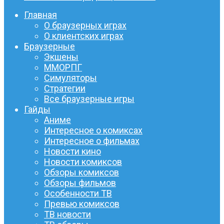
Главная
О браузерных играх
О клиентских играх
Браузерные
Экшены
ММОРПГ
Симуляторы
Стратегии
Все браузерные игры
Гайды
Аниме
Интересное о комиксах
Интересное о фильмах
Новости кино
Новости комиксов
Обзоры комиксов
Обзоры фильмов
Особенности ТВ
Превью комиксов
ТВ новости