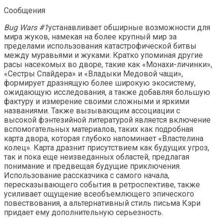
Сообщения
Bug Wars #1
устанавливает обширные возможности для
мира жуков, намекая на более крупный мир за
пределами использования катастрофической битвы
между муравьями и жуками. Кратко упоминая другие
расы насекомых во дворе, такие как «Монахи-личинки»,
«Сестры Спайдера» и «Владыки Медовой чащи»,
формирует дразнящую более широкую экосистему,
ожидающую исследования, а также добавляя большую
фактуру и измерение своими сложными и яркими
названиями. Также вызывающим ассоциации с
высокой фэнтезийной литературой является включение
вспомогательных материалов, таких как подробная
карта двора, которая глубоко напоминает «Властелина
колец». Карта дразнит присутствием как будущих угроз,
так и пока еще неизведанных областей, предлагая
понимание и предвещая будущие приключения.
Использование рассказчика с самого начала,
пересказывающего события в ретроспективе, также
усиливает ощущение всеобъемлющего эпического
повествования, а альтернативный стиль письма Кэри
придает ему дополнительную серьезность.