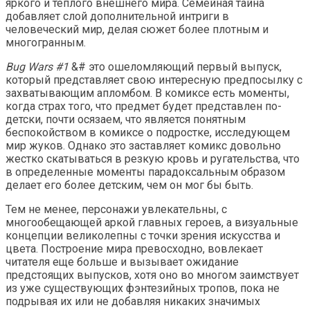
яркого и теплого внешнего мира. Семейная тайна
добавляет слой дополнительной интриги в
человеческий мир, делая сюжет более плотным и
многогранным.
Bug Wars #1
&# это ошеломляющий первый выпуск,
который представляет свою интересную предпосылку с
захватывающим апломбом. В комиксе есть моменты,
когда страх того, что предмет будет представлен по-
детски, почти осязаем, что является понятным
беспокойством в комиксе о подростке, исследующем
мир жуков. Однако это заставляет комикс довольно
жестко скатываться в резкую кровь и ругательства, что
в определенные моменты парадоксальным образом
делает его более детским, чем он мог бы быть.
Тем не менее, персонажи увлекательны, с
многообещающей аркой главных героев, а визуальные
концепции великолепны с точки зрения искусства и
цвета. Построение мира превосходно, вовлекает
читателя еще больше и вызывает ожидание
предстоящих выпусков, хотя оно во многом заимствует
из уже существующих фэнтезийных тропов, пока не
подрывая их или не добавляя никаких значимых