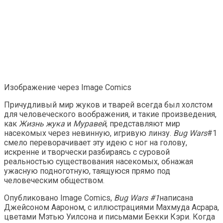
Изображение через Image Comics
Причудливый мир жуков и тварей всегда был холстом
для человеческого воображения, и такие произведения,
как
Жизнь жука
и
Муравей
, представляют мир
насекомых через невинную, игривую линзу.
Bug Wars
#1
смело переворачивает эту идею с ног на голову,
искренне и творчески разбираясь с суровой
реальностью существования насекомых, обнажая
ужасную подноготную, таящуюся прямо под
человеческим обществом.
Опубликовано Image Comics,
Bug Wars #1
написана
Джейсоном Аароном, с иллюстрациями Махмуда Асрара,
цветами Мэтью Уилсона и письмами Бекки Кэри. Когда