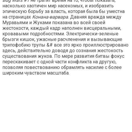
Bug Wars #1
не тратит время на то, чтобы показать,
насколько хаотичен мир насекомых, и изобразить
эпическую борьбу за власть, которая была бы уместна
на страницах
Конана-варвара
. Давняя вражда между
Муравьями и Жуками показана во всей своей
жестокости, каждый кадр наполнен висцеральными,
кровавыми подробностями. Электрически-зеленые
брызги кишок, ужасные расчленения и вызывающие
трипофобию трупы &# все это ярко проиллюстрировано
здесь, действительно доводя до сознания жестокость
существования жуков. По мере развития битвы фокус
перескакивает с одной части конфликта на другую,
позволяя повествованию обрамлять насилие с более
широким чувством масштаба.