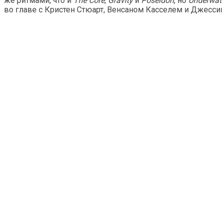
же ритмами, что и
The Core
,
Gravity
и
Poseidon
, но
Underwat
во главе с Кристен Стюарт, Венсаном Касселем и Джесси