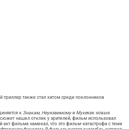
й триллер также стал хитом среди поклонников
диняется к
Знакам
,
Неуязвимому
и
Мухе
как новые
сюжет нашел отклик у зрителей; фильм использовал
 акт фильма намекал, что это фильм-катастрофа с теми