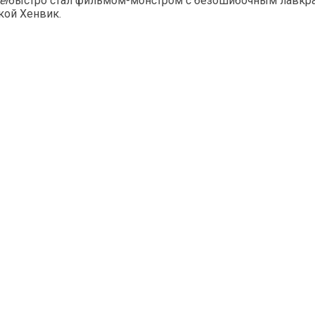
er
быстро стал фильмом-монстром с безошибочным лавкра
кой Хенвик.