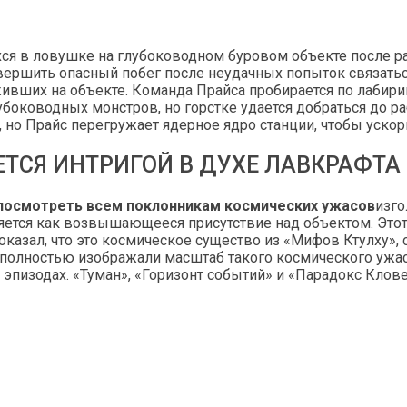
хся в ловушке на глубоководном буровом объекте после 
овершить опасный побег после неудачных попыток связать
ивших на объекте. Команда Прайса пробирается по лабири
оководных монстров, но горстке удается добраться до ра
 но Прайс перегружает ядерное ядро ​​станции, чтобы ускор
ТСЯ ИНТРИГОЙ В ДУХЕ ЛАВКРАФТА
посмотреть всем поклонникам космических ужасов
изго
яется как возвышающееся присутствие над объектом. Этот
показал, что это космическое существо из «Мифов Ктулху
и полностью изображали масштаб такого космического ужас
 эпизодах. «Туман», «Горизонт событий» и «Парадокс Кло