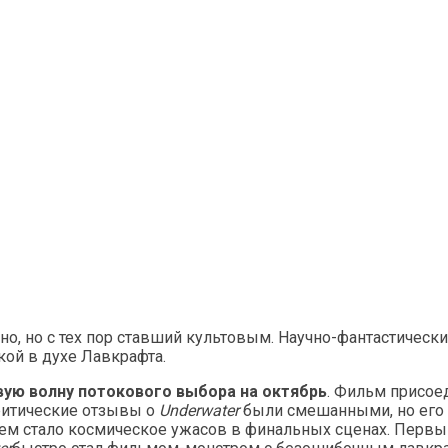
, но с тех пор ставший культовым. Научно-фантастически
 в ​​духе Лавкрафта.
вую волну потокового выбора на октябрь
. Фильм присое
ритические отзывы о
Underwater
были смешанными, но его 
ем стало космическое ужасов в финальных сценах. Первый