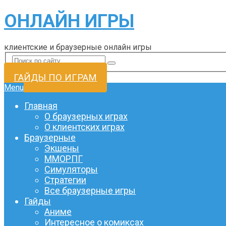
ОНЛАЙН ИГРЫ
клиентские и браузерные онлайн игры
ГАЙДЫ ПО ИГРАМ
Menu
Главная
О браузерных играх
О клиентских играх
Браузерные
Экшены
ММОРПГ
Симуляторы
Стратегии
Все браузерные игры
Гайды
Аниме
Интересное о комиксах