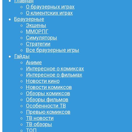
Главная
О браузерных играх
О клиентских играх
Браузерные
Экшены
ММОРПГ
Симуляторы
Стратегии
Все браузерные игры
Гайды
Аниме
Интересное о комиксах
Интересное о фильмах
Новости кино
Новости комиксов
Обзоры комиксов
Обзоры фильмов
Особенности ТВ
Превью комиксов
ТВ новости
ТВ обзоры
ТОП