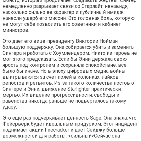
монстр, который продолжает создавать жертвы. Сингер
немедленно разрывает связи со Старлайт, ненавидя,
насколько сильно ее характер и публичный имидж
нанесли ущерб его миссии. Это головная боль, которую
не могут себе позволить его советники и кабинет
министров.
Это дает его вице-президенту Виктории Нойман
большую поддержку. Она собирается убить и заменить
Сингера и работать с Хоумлендером. Никто из героев не
мог этого предсказать. Если бы Энни держала свою
ярость под контролем и сохраняла спокойствие, все
было бы иначе. Но в эпоху цифровых медиа войны
выигрываются за счет полей в колонках, лайков,
репостов и ретвитов. Из-за такого количества постов о
Сингере и Энни, движение Starlighter практически
мертво. Их видение прогрессивности, свободы и
равенства никогда раньше не подвергалось такому
удару.
Это еще раз подчеркивает ценность Sage. Она знала, что
Фейерверк будет идеальным придурком. Этот инцидент
поднимает акции Firecracker и дает Сейджу больше
возможностей для работы. <сильный>Сейчас она