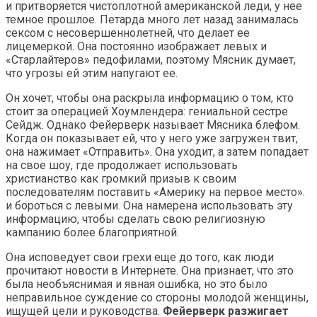
и притворяется чистоплотной американской леди, у нее
темное прошлое. Петарда много лет назад занималась
сексом с несовершеннолетней, что делает ее
лицемеркой. Она постоянно изображает левых и
«Старлайтеров» педофилами, поэтому Мясник думает,
что угрозы ей этим напугают ее.
Он хочет, чтобы она раскрыла информацию о том, кто
стоит за операцией Хоумлендера: гениальной сестре
Сейдж. Однако Фейерверк называет Мясника блефом.
Когда он показывает ей, что у него уже загружен твит,
она нажимает «Отправить». Она уходит, а затем попадает
на свое шоу, где продолжает использовать
христианство как громкий призыв к своим
последователям поставить «Америку на первое место».
и бороться с левыми. Она намерена использовать эту
информацию, чтобы сделать свою религиозную
кампанию более благоприятной.
Она исповедует свои грехи еще до того, как люди
прочитают новости в Интернете. Она признает, что это
была необъяснимая и явная ошибка, но это было
неправильное суждение со стороны молодой женщины,
ищущей цели и руководства.
Фейерверк разжигает