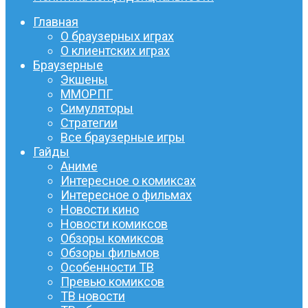
Главная
О браузерных играх
О клиентских играх
Браузерные
Экшены
ММОРПГ
Симуляторы
Стратегии
Все браузерные игры
Гайды
Аниме
Интересное о комиксах
Интересное о фильмах
Новости кино
Новости комиксов
Обзоры комиксов
Обзоры фильмов
Особенности ТВ
Превью комиксов
ТВ новости