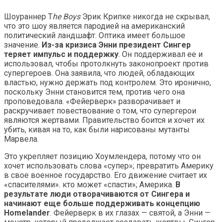
Шоураннер T
he Boys
Эрик Крипке никогда не скрывал,
что это шоу является пародией на американский
политический ландшафт. Оптика имеет большое
значение.
Из-за кризиса Энни президент Сингер
теряет импульс и поддержку
. Он поддерживал ее и
использовал, чтобы протолкнуть законопроект против
супергероев. Она заявила, что людей, обладающих
властью, нужно держать под контролем. Это иронично,
поскольку Энни становится тем, против чего она
проповедовала. «Фейерверк» разворачивает и
раскручивает повествование о том, что супергерои
являются жертвами. Правительство боится и хочет их
убить, кивая на то, как были нарисованы мутанты
Марвела.
Это укрепляет позицию Хоумлендера, потому что он
хочет использовать слова «супер»; превратить Америку
в свое военное государство. Его движение считает их
«спасителями». кто может «спасти»; Америка.
В
результате люди отворачиваются от Сингера и
начинают еще больше поддерживать концепцию
Homelander
. Фейерверк в их глазах — святой, а Энни —