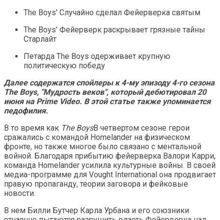
The Boys' Случайно сделал Фейерверка святым
The Boys' Фейерверк раскрывает грязные тайны
Старлайт
Петарда The Boys одерживает крупную
политическую победу
Далее содержатся спойлеры к 4-му эпизоду 4-го сезона
The Boys, "Мудрость веков", который дебютировал 20
июня на Prime Video. В этой статье также упоминается
педофилия.
В то время как
The Boys
В четвертом сезоне герои
сражались с командой Homelander на физическом
фронте, но также многое было связано с ментальной
войной. Благодаря прибытию фейерверка Валори Карри,
команда Homelander усилила культурные войны. В своей
медиа-программе для Vought International она продвигает
правую пропаганду, теории заговора и фейковые
новости.
В нем Билли Бутчер Карла Урбана и его союзники
отчаянно пытаются разрушить власть Фейерверка над