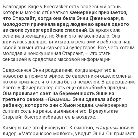
Благодаря Sage у Firecracker есть словесный огонь,
которым можно отбиваться.
Фейерверк признается,
что Старлайт, когда она была Энни Дженьюари, в
молодости причиняла вред людям во время одного
из своих супергеройских спасений
. Ее яркая сила
ослепила женщину, но Энни это не волновало. Она
двинулась дальше, впитывала рекламу и работала над
своей знаменитой карьерой супергероя. Все, чего хотела
молодая и неискушенная Старлайт, — это стать
сенсацией в средствах массовой информации.
Сдержанная Энни раздавлена, когда видит это в
новостях в прямом эфире. Ее сверстники ошеломлены,
но она признает, что тогда была незрелой. В довершение
всего, у Фейерверкер есть еще одна «бомба правды».
Она проливает свет на беременность Энни из
третьего сезона
«Пацанов»
. Энни сделала аборт
ребенку, которого они с Хьюи ждали
. Фейерверкер
сыплет соль на раны, выливая и это. В результате
Старлайт быстро избивает ее в воздухе.
Камеры все это фиксируют. К счастью,
«Пацаны»
новый
лидер, «Материнское молоко», уводит Энни. Он признает,