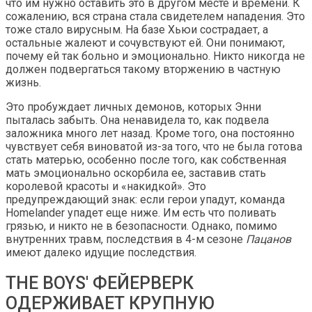
что им нужно оставить это в другом месте и времени. К
сожалению, вся страна стала свидетелем нападения. Это
тоже стало вирусным. На базе Хьюи сострадает, а
остальные жалеют и сочувствуют ей. Они понимают,
почему ей так больно и эмоционально. Никто никогда не
должен подвергаться такому вторжению в частную
жизнь.
Это пробуждает личных демонов, которых Энни
пыталась забыть. Она ненавидела то, как подвела
заложника много лет назад. Кроме того, она постоянно
чувствует себя виноватой из-за того, что не была готова
стать матерью, особенно после того, как собственная
мать эмоционально оскорбила ее, заставив стать
королевой красоты и «накидкой». Это
предупреждающий знак: если герои упадут, команда
Homelander упадет еще ниже. Им есть что поливать
грязью, и никто не в безопасности. Однако, помимо
внутренних травм, последствия в 4-м сезоне
Пацанов
имеют далеко идущие последствия.
THE BOYS' ФЕЙЕРВЕРК
ОДЕРЖИВАЕТ КРУПНУЮ