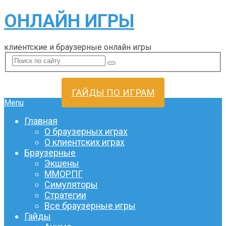
ОНЛАЙН ИГРЫ
клиентские и браузерные онлайн игры
ГАЙДЫ ПО ИГРАМ
Menu
Главная
О браузерных играх
О клиентских играх
Браузерные
Экшены
ММОРПГ
Симуляторы
Стратегии
Все браузерные игры
Гайды