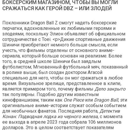
БОКСЕРСКИМ МАГАЗИНОМ, ЧТОБЫ ВЫ МОГЛИ
СРАЖАТЬСЯ КАК ГЕРОЙ DBZ – ИЛИ ЗЛОДЕЙ
Поклонники Dragon Ball Z смогут надеть боксерские
перчатки, вдохновленные их любимыми героями и
злодеями, поскольку Элион объявляет об официальном
сотрудничестве с Toei. <р>Дикие спортивные движения
Шиничи приобретают немного больше смысла, если
учесть, что фильмы отделены от основного аниме-
сериала, который больше основан на реализме. Более
того, в средней школе Шиничи был заядлым
футболистом; Мгновенный футбольный мяч, показанный
в ролике выше, был создан доктором Агасой
специально для него, чтобы он мог сражаться в любое
время. Визуальное зрелище, представленное в клипе,
является примером того, почему фильмы
Дело закрыто
так популярны. Подобно другим известным
кинофраншизам, таким как
One Piece
или
Dragon Ball
, эти
оригинальные аниме-истории служат особым событием
для необычных фанатов. Последняя работа,
Детектив
Конан: Подводная лодка из черного железа
, с момента
ее выхода в апреле 2023 года собрала 106 миллионов
долларов. Это в целом соответствует показателям