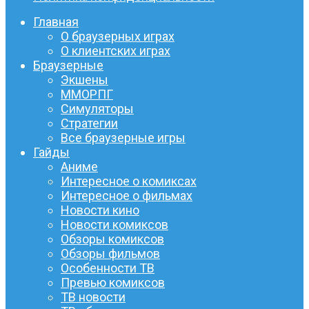
Главная
О браузерных играх
О клиентских играх
Браузерные
Экшены
ММОРПГ
Симуляторы
Стратегии
Все браузерные игры
Гайды
Аниме
Интересное о комиксах
Интересное о фильмах
Новости кино
Новости комиксов
Обзоры комиксов
Обзоры фильмов
Особенности ТВ
Превью комиксов
ТВ новости