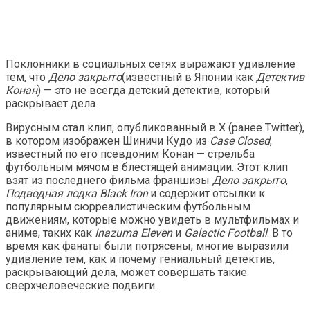
Поклонники в социальных сетях выражают удивление
тем, что
Дело закрыто
(известный в Японии как
Детектив
Конан
) — это не всегда детский детектив, который
раскрывает дела.
Вирусным стал клип, опубликованный в X (ранее Twitter),
в котором изображен Шиничи Кудо из
Case Closed
,
известный по его псевдоним Конан — стрельба
футбольным мячом в блестящей анимации. Этот клип
взят из последнего фильма франшизы
Дело закрыто
,
Подводная лодка Black Iron
.и содержит отсылки к
популярным сюрреалистическим футбольным
движениям, которые можно увидеть в мультфильмах и
аниме, таких как
Inazuma Eleven
и
Galactic Football
. В то
время как фанаты были потрясены, многие выразили
удивление тем, как и почему гениальный детектив,
раскрывающий дела, может совершать такие
сверхчеловеческие подвиги.