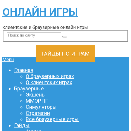
ОНЛАЙН ИГРЫ
клиентские и браузерные онлайн игры
ГАЙДЫ ПО ИГРАМ
Menu
Главная
О браузерных играх
О клиентских играх
Браузерные
Экшены
ММОРПГ
Симуляторы
Стратегии
Все браузерные игры
Гайды