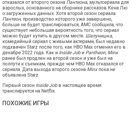
отказался от второго сезона
Пантеона
, мультсериала для
взрослых, основанного на сборнике рассказов Кена Лю
о загруженных данных. Хотя второй сезон сериала
Пантеон
, производство которого уже завершено,
больше не будет транслироваться, AMC сообщила, что
существует небольшая вероятность того, что сериал
можно будет купить в другом месте.
Шалунишка
,
комедийный сериал с живыми актерами, был недавно
подхвачен Starz после того, как HBO Max отменил его в
декабре 2022 года. Как и
Inside Job
и
Pantheon
,
Minx
ранее был продлен на второй сезон и уже был на
полпути к съемкам, прежде чем HBO Max отказался от
сериала. Дата выхода второго сезона
Minx
пока не
объявлена ​​Starz.
Первый сезон
Inside Job
в настоящее время
транслируется на Netflix.
ПОХОЖИЕ ИГРЫ