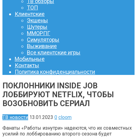
ТВ обзоры
ТОП
Клиентские
Экшены
Шутеры
ММОРПГ
Симуляторы
Выживание
Все клиентские игры
Мобильные
Контакты
Политика конфиденциальности
ПОКЛОННИКИ INSIDE JOB
ЛОББИРУЮТ NETFLIX, ЧТОБЫ
ВОЗОБНОВИТЬ СЕРИАЛ
ТВ новости
13.01.2023
0
cloom
Фанаты «Работы изнутри» надеются, что их совместных
усилий по лоббированию второго сезона будет