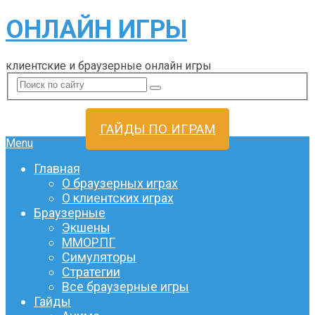
ОНЛАЙН ИГРЫ
клиентские и браузерные онлайн игры
ГАЙДЫ ПО ИГРАМ
Menu
Главная
О браузерных играх
О клиентских играх
Браузерные
Экшены
ММОРПГ
Симуляторы
Стратегии
Все браузерные игры
Гайды