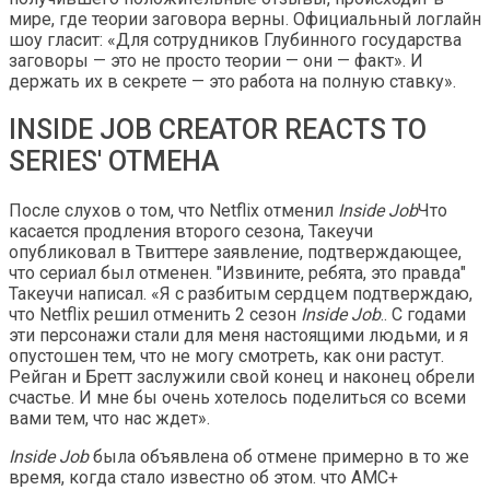
мире, где теории заговора верны. Официальный логлайн
шоу гласит: «Для сотрудников Глубинного государства
заговоры — это не просто теории — они — факт». И
держать их в секрете — это работа на полную ставку».
INSIDE JOB CREATOR REACTS TO
SERIES' ОТМЕНА
После слухов о том, что Netflix отменил
Inside Job
Что
касается продления второго сезона, Такеучи
опубликовал в Твиттере заявление, подтверждающее,
что сериал был отменен. "Извините, ребята, это правда"
Такеучи написал. «Я с разбитым сердцем подтверждаю,
что Netflix решил отменить 2 сезон
Inside Job
.. С годами
эти персонажи стали для меня настоящими людьми, и я
опустошен тем, что не могу смотреть, как они растут.
Рейган и Бретт заслужили свой конец и наконец обрели
счастье. И мне бы очень хотелось поделиться со всеми
вами тем, что нас ждет».
Inside Job
была объявлена ​​об отмене примерно в то же
время, когда стало известно об этом. что AMC+