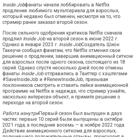
Inside Job
фанаты начали лоббировать в Netflix
продление любимого мультсериала для взрослых,
который недавно был отменен, несмотря на то, что
стример ранее заказал второй сезон.
После сильного одобрения критиков Netflix сначала
продлил
Inside Job
на второй сезон в июне 2022 г.
Однако в январе 2023 г.
Inside Job
Создатель Шион
Такеучи сообщил фанатам, что Netflix отменил свое
решение о продлении, завершив анимационный ситком
для взрослых после одного сезона, состоящего из 18
серий. Однако спустя несколько дней после отмены
фанаты
Inside Job
отправились в Твиттер с хэштегами
#SaveInsideJob и #RenewInsideJob, призывая
поклонников смотреть и ставить лайки анимационной
программе на Netflix в надежде, что стример узнайте,
насколько интересен объект, и примите решение о
переходе на второй сезон.
Работа изнутри
Первый сезон был выпущен в двух
частях: первые 10 серий были выпущены в октябре
2021 года, а последние восемь — в ноябре 2022 года.
Действие анимационного ситкома для взрослых,
получившего положительные отзывы, происходит в