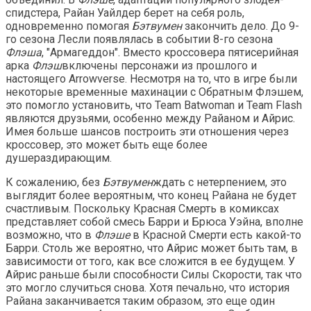
спидстера, Райан Уайлдер берет на себя роль,
одновременно помогая
Бэтвумен
закончить дело. До 9-
го сезона Лесли появлялась в событии 8-го сезона
Флэша
, "Армагеддон". Вместо кроссовера пятисерийная
арка
Флэш
включены персонажи из прошлого и
настоящего Arrowverse. Несмотря на то, что в игре были
некоторые временные махинации с Обратным Флэшем,
это помогло установить, что Team Batwoman и Team Flash
являются друзьями, особенно между Райаном и Айрис.
Имея больше шансов построить эти отношения через
кроссовер, это может быть еще более
душераздирающим.
К сожалению, без
Бэтвумен
ждать с нетерпением, это
выглядит более вероятным, что конец Райана не будет
счастливым. Поскольку Красная Смерть в комиксах
представляет собой смесь Барри и Брюса Уэйна, вполне
возможно, что в
Флэше
в Красной Смерти есть какой-то
Барри. Столь же вероятно, что Айрис может быть там, в
зависимости от того, как все сложится в ее будущем. У
Айрис раньше были способности Силы Скорости, так что
это могло случиться снова. Хотя печально, что история
Райана заканчивается таким образом, это еще один