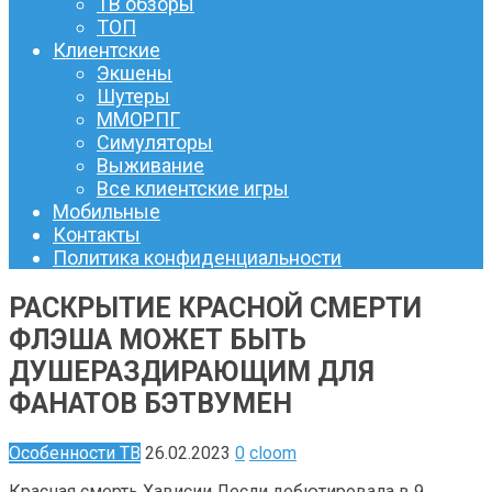
ТВ обзоры
ТОП
Клиентские
Экшены
Шутеры
ММОРПГ
Симуляторы
Выживание
Все клиентские игры
Мобильные
Контакты
Политика конфиденциальности
РАСКРЫТИЕ КРАСНОЙ СМЕРТИ
ФЛЭША МОЖЕТ БЫТЬ
ДУШЕРАЗДИРАЮЩИМ ДЛЯ
ФАНАТОВ БЭТВУМЕН
Особенности ТВ
26.02.2023
0
cloom
Красная смерть Хависии Лесли дебютировала в 9