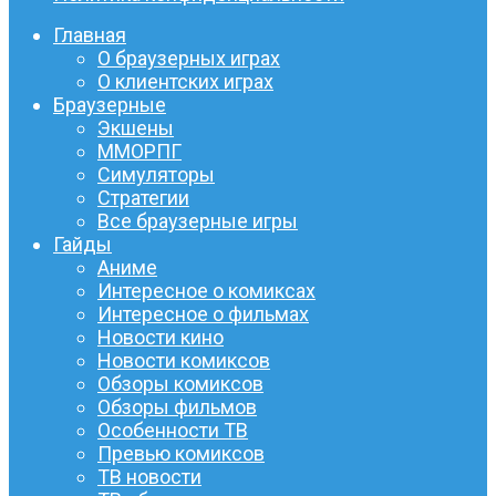
Главная
О браузерных играх
О клиентских играх
Браузерные
Экшены
ММОРПГ
Симуляторы
Стратегии
Все браузерные игры
Гайды
Аниме
Интересное о комиксах
Интересное о фильмах
Новости кино
Новости комиксов
Обзоры комиксов
Обзоры фильмов
Особенности ТВ
Превью комиксов
ТВ новости