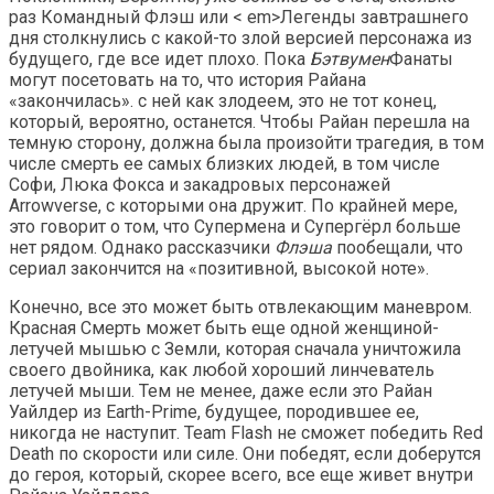
раз Командный Флэш или < em>Легенды завтрашнего
дня столкнулись с какой-то злой версией персонажа из
будущего, где все идет плохо. Пока
Бэтвумен
Фанаты
могут посетовать на то, что история Райана
«закончилась». с ней как злодеем, это не тот конец,
который, вероятно, останется. Чтобы Райан перешла на
темную сторону, должна была произойти трагедия, в том
числе смерть ее самых близких людей, в том числе
Софи, Люка Фокса и закадровых персонажей
Arrowverse, с которыми она дружит. По крайней мере,
это говорит о том, что Супермена и Супергёрл больше
нет рядом. Однако рассказчики
Флэша
пообещали, что
сериал закончится на «позитивной, высокой ноте».
Конечно, все это может быть отвлекающим маневром.
Красная Смерть может быть еще одной женщиной-
летучей мышью с Земли, которая сначала уничтожила
своего двойника, как любой хороший линчеватель
летучей мыши. Тем не менее, даже если это Райан
Уайлдер из Earth-Prime, будущее, породившее ее,
никогда не наступит. Team Flash не сможет победить Red
Death по скорости или силе. Они победят, если доберутся
до героя, который, скорее всего, все еще живет внутри