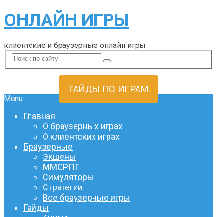
ОНЛАЙН ИГРЫ
клиентские и браузерные онлайн игры
ГАЙДЫ ПО ИГРАМ
Menu
Главная
О браузерных играх
О клиентских играх
Браузерные
Экшены
ММОРПГ
Симуляторы
Стратегии
Все браузерные игры
Гайды