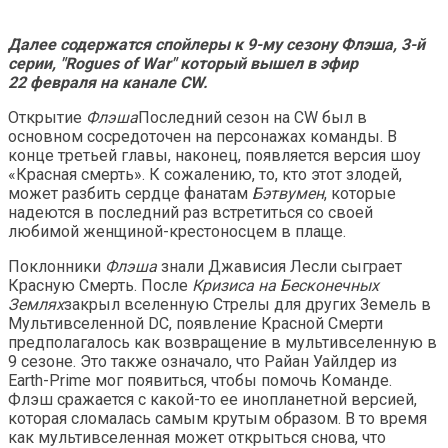
Далее содержатся спойлеры к 9-му сезону Флэша, 3-й
серии, "Rogues of War" который вышел в эфир
22 февраля на канале CW.
Открытие
Флэша
Последний сезон на CW был в
основном сосредоточен на персонажах команды. В
конце третьей главы, наконец, появляется версия шоу
«Красная смерть». К сожалению, то, кто этот злодей,
может разбить сердце фанатам
Бэтвумен
, которые
надеются в последний раз встретиться со своей
любимой женщиной-крестоносцем в плаще.
Поклонники
Флэша
знали Джависия Лесли сыграет
Красную Смерть. После
Кризиса на Бесконечных
Землях
закрыл вселенную Стрелы для других Земель в
Мультивселенной DC, появление Красной Смерти
предполагалось как возвращение в мультивселенную в
9 сезоне. Это также означало, что Райан Уайлдер из
Earth-Prime мог появиться, чтобы помочь Команде.
Флэш сражается с какой-то ее инопланетной версией,
которая сломалась самым крутым образом. В то время
как мультивселенная может открыться снова, что