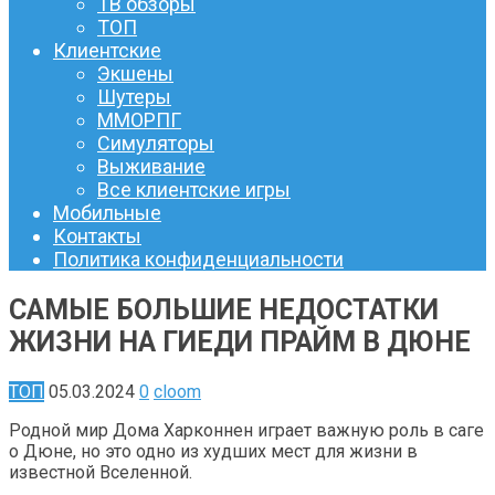
ТВ обзоры
ТОП
Клиентские
Экшены
Шутеры
ММОРПГ
Симуляторы
Выживание
Все клиентские игры
Мобильные
Контакты
Политика конфиденциальности
САМЫЕ БОЛЬШИЕ НЕДОСТАТКИ
ЖИЗНИ НА ГИЕДИ ПРАЙМ В ДЮНЕ
ТОП
05.03.2024
0
cloom
Родной мир Дома Харконнен играет важную роль в саге
о Дюне, но это одно из худших мест для жизни в
известной Вселенной.