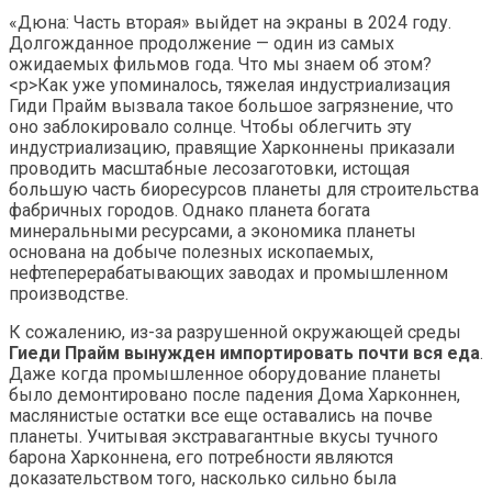
«Дюна: Часть вторая» выйдет на экраны в 2024 году.
Долгожданное продолжение — один из самых
ожидаемых фильмов года. Что мы знаем об этом?
<р>Как уже упоминалось, тяжелая индустриализация
Гиди Прайм вызвала такое большое загрязнение, что
оно заблокировало солнце. Чтобы облегчить эту
индустриализацию, правящие Харконнены приказали
проводить масштабные лесозаготовки, истощая
большую часть биоресурсов планеты для строительства
фабричных городов. Однако планета богата
минеральными ресурсами, а экономика планеты
основана на добыче полезных ископаемых,
нефтеперерабатывающих заводах и промышленном
производстве.
К сожалению, из-за разрушенной окружающей среды
Гиеди Прайм вынужден импортировать почти вся еда
.
Даже когда промышленное оборудование планеты
было демонтировано после падения Дома Харконнен,
маслянистые остатки все еще оставались на почве
планеты. Учитывая экстравагантные вкусы тучного
барона Харконнена, его потребности являются
доказательством того, насколько сильно была