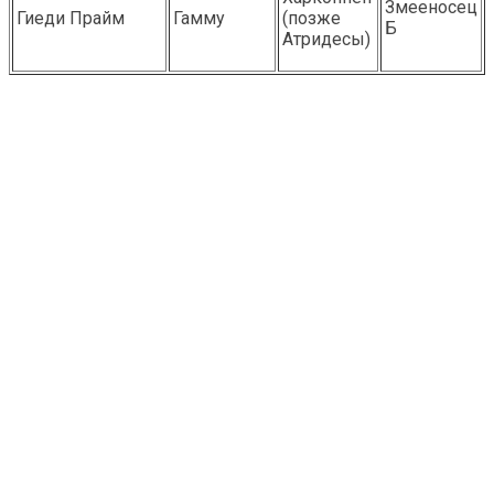
Змееносец
Гиеди Прайм
Гамму
(позже
Б
Атридесы)