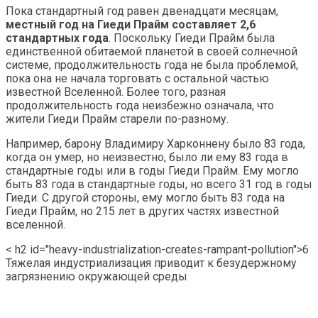
Пока стандартный год равен двенадцати месяцам,
местный год на Гиеди Прайм составляет 2,6
стандартных года
. Поскольку Гиеди Прайм была
единственной обитаемой планетой в своей солнечной
системе, продолжительность года не была проблемой,
пока она не начала торговать с остальной частью
известной Вселенной. Более того, разная
продолжительность года неизбежно означала, что
жители Гиеди Прайм старели по-разному.
Например, барону Владимиру Харконнену было 83 года,
когда он умер, но неизвестно, было ли ему 83 года в
стандартные годы или в годы Гиеди Прайм. Ему могло
быть 83 года в стандартные годы, но всего 31 год в годы
Гиеди. С другой стороны, ему могло быть 83 года на
Гиеди Прайм, но 215 лет в других частях известной
вселенной.
< h2 id="heavy-industrialization-creates-rampant-pollution">6
Тяжелая индустриализация приводит к безудержному
загрязнению окружающей среды