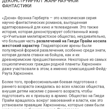
ДЕКОНСТРУИРУЮТ ЖАНР НАУЧНОЙ
ФАНТАСТИКИ
«Дюна» Фрэнка Герберта — это классическая серия
научно-фантастических романов, выпущенная
адаптированный для кино и телевидения. Это также
история, которая деконструирует собственный жанр.
<р>Учитывая милитаристское общество, неудивительно,
что большая часть
развлечений на Гиеди Прайм носила
жестокий характер
. Гладиаторские арены были
популярной формой развлечения, особенно среди знати,
которая делала ставки на бойцов, как и их
древнеримские предшественники. Некоторые из самых
социопатических граждан родной планеты Харконнен
даже участвовали в этом, а именно сумасшедший Фейд-
Раута Харконнен.
Более того, профессиональная боевая подготовка с
раннего возраста ожидалась во всех классах общества,
внушая детям насилие с раннего возраста, чтобы
подготовить их к призыву в армию. Общество на Гиеди
Прайм вращалось вокруг завоеваний и власти, как это
установили правящие Харконнены, которые сами были