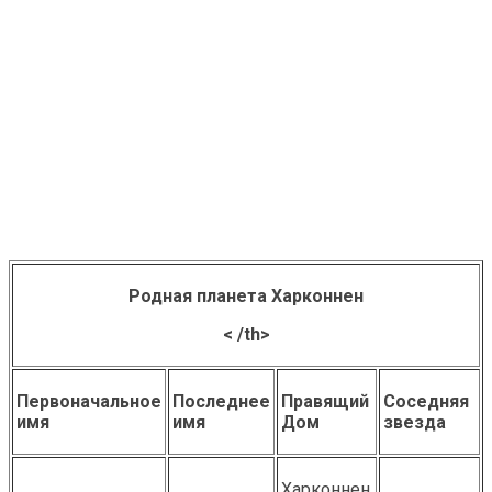
Родная планета Харконнен
< /th>
Первоначальное
Последнее
Правящий
Соседняя
имя
имя
Дом
звезда
Харконнен