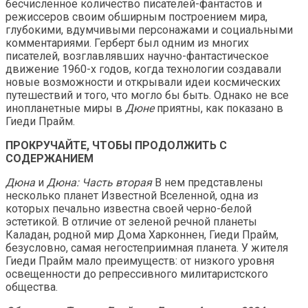
бесчисленное количество писателей-фантастов и
режиссеров своим обширным построением мира,
глубокими, вдумчивыми персонажами и социальными
комментариями. Герберт был одним из многих
писателей, возглавлявших научно-фантастическое
движение 1960-х годов, когда технологии создавали
новые возможности и открывали идеи космических
путешествий и того, что могло бы быть. Однако не все
инопланетные миры в
Дюне
приятны, как показано в
Гиеди Прайм.
ПРОКРУЧАЙТЕ, ЧТОБЫ ПРОДОЛЖИТЬ С
СОДЕРЖАНИЕМ
Дюна
и
Дюна: Часть вторая
В нем представлены
несколько планет Известной Вселенной, одна из
которых печально известна своей черно-белой
эстетикой. В отличие от зеленой речной планеты
Каладан, родной мир Дома Харконнен, Гиеди Прайм,
безусловно, самая негостеприимная планета. У жителя
Гиеди Прайм мало преимуществ: от низкого уровня
освещенности до репрессивного милитаристского
общества.