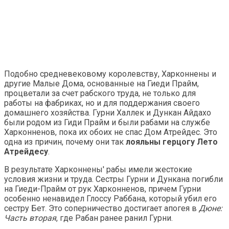
Подобно средневековому королевству, Харконнены и
другие Малые Дома, основанные на Гиеди Прайм,
процветали за счет рабского труда, не только для
работы на фабриках, но и для поддержания своего
домашнего хозяйства. Гурни Халлек и Дункан Айдахо
были родом из Гиди Прайм и были рабами на службе
Харконненов, пока их обоих не спас Дом Атрейдес. Это
одна из причин, почему они так
лояльны герцогу Лето
Атрейдесу
.
В результате Харконнены' рабы имели жестокие
условия жизни и труда. Сестры Гурни и Дункана погибли
на Гиеди-Прайм от рук Харконненов, причем Гурни
особенно ненавидел Глоссу Раббана, который убил его
сестру Бет. Это соперничество достигает апогея в
Дюне:
Часть вторая
, где Рабан ранее ранил Гурни.