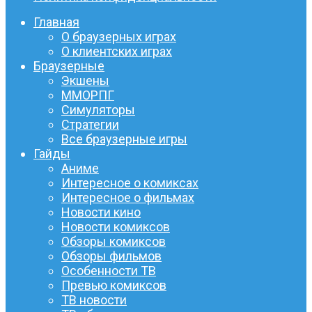
Главная
О браузерных играх
О клиентских играх
Браузерные
Экшены
ММОРПГ
Симуляторы
Стратегии
Все браузерные игры
Гайды
Аниме
Интересное о комиксах
Интересное о фильмах
Новости кино
Новости комиксов
Обзоры комиксов
Обзоры фильмов
Особенности ТВ
Превью комиксов
ТВ новости