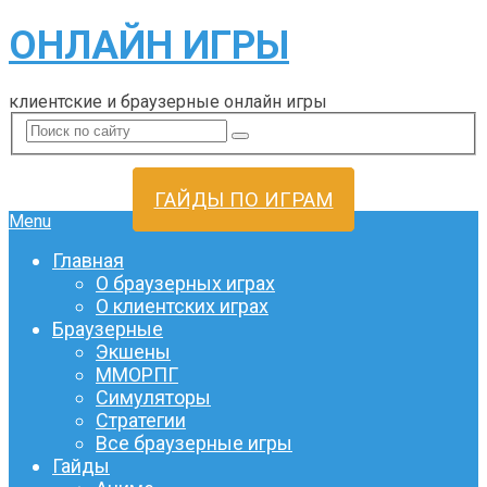
ОНЛАЙН ИГРЫ
клиентские и браузерные онлайн игры
ГАЙДЫ ПО ИГРАМ
Menu
Главная
О браузерных играх
О клиентских играх
Браузерные
Экшены
ММОРПГ
Симуляторы
Стратегии
Все браузерные игры
Гайды