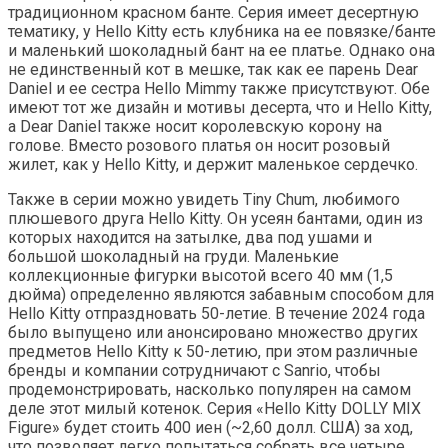
традиционном красном банте. Серия имеет десертную
тематику, у Hello Kitty есть клубника на ее повязке/банте
и маленький шоколадный бант на ее платье. Однако она
не единственный кот в мешке, так как ее парень Dear
Daniel и ее сестра Hello Mimmy также присутствуют. Обе
имеют тот же дизайн и мотивы десерта, что и Hello Kitty,
а Dear Daniel также носит королевскую корону на
голове. Вместо розового платья он носит розовый
жилет, как у Hello Kitty, и держит маленькое сердечко.
Также в серии можно увидеть Tiny Chum, любимого
плюшевого друга Hello Kitty. Он усеян бантами, один из
которых находится на затылке, два под ушами и
большой шоколадный на груди. Маленькие
коллекционные фигурки высотой всего 40 мм (1,5
дюйма) определенно являются забавным способом для
Hello Kitty отпраздновать 50-летие. В течение 2024 года
было выпущено или анонсировано множество других
предметов Hello Kitty к 50-летию, при этом различные
бренды и компании сотрудничают с Sanrio, чтобы
продемонстрировать, насколько популярен на самом
деле этот милый котенок. Серия «Hello Kitty DOLLY MIX
Figure» будет стоить 400 иен (~2,60 долл. США) за ход,
что позволяет легко попытаться собрать все четыре