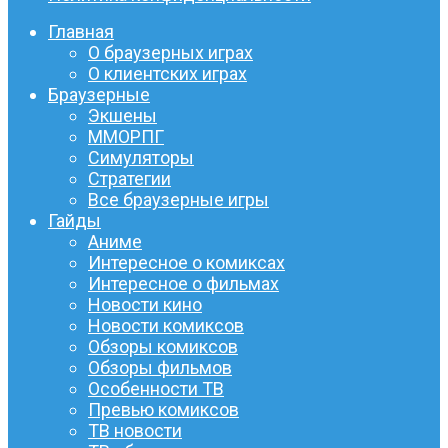
Главная
О браузерных играх
О клиентских играх
Браузерные
Экшены
ММОРПГ
Симуляторы
Стратегии
Все браузерные игры
Гайды
Аниме
Интересное о комиксах
Интересное о фильмах
Новости кино
Новости комиксов
Обзоры комиксов
Обзоры фильмов
Особенности ТВ
Превью комиксов
ТВ новости