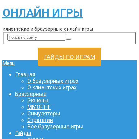
ОНЛАЙН ИГРЫ
клиентские и браузерные онлайн игры
ГАЙДЫ ПО ИГРАМ
Menu
Главная
О браузерных играх
О клиентских играх
Браузерные
Экшены
ММОРПГ
Симуляторы
Стратегии
Все браузерные игры
Гайды