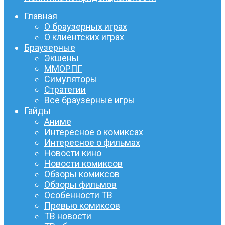
Главная
О браузерных играх
О клиентских играх
Браузерные
Экшены
ММОРПГ
Симуляторы
Стратегии
Все браузерные игры
Гайды
Аниме
Интересное о комиксах
Интересное о фильмах
Новости кино
Новости комиксов
Обзоры комиксов
Обзоры фильмов
Особенности ТВ
Превью комиксов
ТВ новости