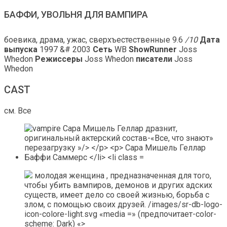
БАФФИ, УВОЛЬНЯ ДЛЯ ВАМПИРА
боевика, драма, ужас, сверхъестественные
9.6
/10
Дата
выпуска
1997 &# 2003
Сеть
WB
ShowRunner
Joss
Whedon
Режиссеры
Joss Whedon
писатели
Joss
Whedon
CAST
см. Все
молодая женщина , предназначенная для того,
чтобы убить вампиров, демонов и других адских
существ, имеет дело со своей жизнью, борьба с
злом, с помощью своих друзей. /images/sr-db-logo-
icon-colore-light.svg «media =» (предпочитает-color-
scheme: Dark) «>