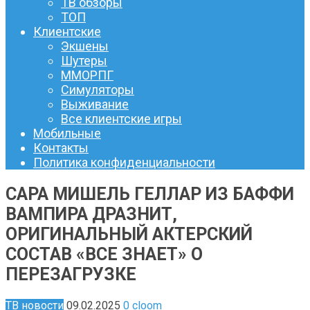
ТВ обзоры
ТОП
Клиентские
Экшены
Шутеры
ММОРПГ
Симуляторы
Выживание
Все клиентские игры
Мобильные
Контакты
Политика конфиденциальности
САРА МИШЕЛЬ ГЕЛЛАР ИЗ БАФФИ
ВАМПИРА ДРАЗНИТ,
ОРИГИНАЛЬНЫЙ АКТЕРСКИЙ
СОСТАВ «ВСЕ ЗНАЕТ» О
ПЕРЕЗАГРУЗКЕ
ТВ новости
09.02.2025
0
cloom