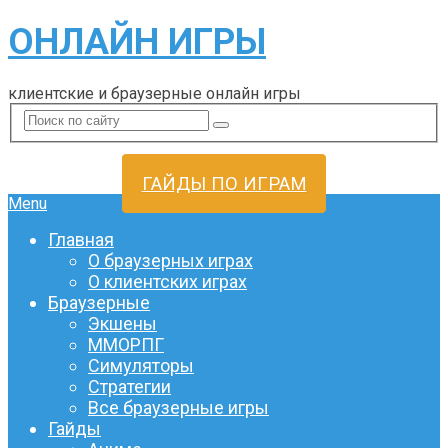
ОНЛАЙН ИГРЫ
клиентские и браузерные онлайн игры
ГАЙДЫ ПО ИГРАМ
Menu
Главная
О браузерных играх
О клиентских играх
Браузерные
Экшены
ММОРПГ
Симуляторы
Стратегии
Все браузерные игры
Гайды