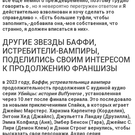
все еще немного преждевременно, поэтому трудно
говорить о
, но я невероятно перегружен ответом и
Я
действительно взволнован и хочу сделать это
справедливо ». «Есть большие туфли, чтобы
заполнить,-добавила она,-моя собственная, что
странно, я должен вписаться в них».
ДРУГИЕ ЗВЕЗДЫ БАФФИ,
ИСТРЕБИТЕЛИ-ВАМПИРЫ,
ПОДЕЛИЛИСЬ СВОИМ ИНТЕРЕСОМ
К ПРОДОЛЖЕНИЮ ФРАНШИЗЫ
в 2023 году,
Баффи, устревательница вампира
продолжительность продолжения С аудиной аудио
серии
Убийцы: история Buffyverse
, установленная
через 10 лет после финала сериала. Это последовало
за новыми приключениями Спайка, в которых играет
Джеймс Марстерс. Харизма Карпентер (Корделия),
Энтони Хед (Джайлс), Джульетта Ландау (Друзилла),
Эмма Колфилд (Аня), Эмбер Бенсон (Тара), Джеймс С.
Лири (Демон Клем) и Дэнни Стронг вернулись, чтобы
высказать свои персонажи. Аудио серия