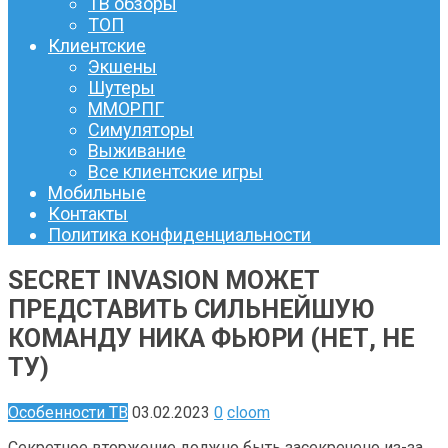
ТВ обзоры
ТОП
Клиентские
Экшены
Шутеры
ММОРПГ
Симуляторы
Выживание
Все клиентские игры
Мобильные
Контакты
Политика конфиденциальности
SECRET INVASION МОЖЕТ
ПРЕДСТАВИТЬ СИЛЬНЕЙШУЮ
КОМАНДУ НИКА ФЬЮРИ (НЕТ, НЕ
ТУ)
Особенности ТВ
03.02.2023
0
cloom
Секретное вторжение должно быть засекречено из-за