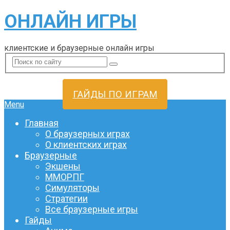
ОНЛАЙН ИГРЫ
клиентские и браузерные онлайн игры
ГАЙДЫ ПО ИГРАМ
Menu
Главная
О браузерных играх
О клиентских играх
Браузерные
Экшены
ММОРПГ
Симуляторы
Стратегии
Все браузерные игры
Гайды