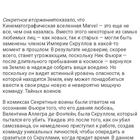
Секретное вторжение
показало, что
Кинематографическая вселенная Marvel — это еще не
все, чем она казалась. Вместо этого некоторые из самых
любимых лиц — как новых, так и старых — могли быть
заменены членом Империи Скруллов в какой-то
момент в прошлом. В результате недоверие, скорее
всего, станет угрожающим, поскольку Ник Фьюри —
после длительного пребывания в космосе — вернулся
на Землю в надежде собрать вещи воедино. Но
поскольку он видит истинный уровень опасности, в
которой находится Земля, ему может понадобиться
ввести в свои ряды новую и невероятно мощную
команду: Тайных воинов.
В комиксах Секретные воины были ответом на
осознание Фьюри того, что его давняя любовь,
Валентина Аллегра де Фонтейн, была Скруллом, который
пытался его убить. Увидев это после того, как он убил
самозванца, он немедленно приступил к работе, создав
команду уникальных личностей, чтобы опередить и
сразиться со Скруллами, когда придет время. В данном