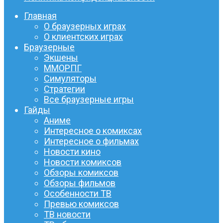
Главная
О браузерных играх
О клиентских играх
Браузерные
Экшены
ММОРПГ
Симуляторы
Стратегии
Все браузерные игры
Гайды
Аниме
Интересное о комиксах
Интересное о фильмах
Новости кино
Новости комиксов
Обзоры комиксов
Обзоры фильмов
Особенности ТВ
Превью комиксов
ТВ новости