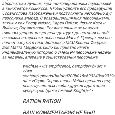
абсолютных лучших, мрачно-тонированных персонажей
в кинотеатре комиксов. Чтобы удвоить его предыдущий
Сорвиголова
Изображение и подтолкнуть несколько дуг
персонажа вперед. С возвращающимися персонажами,
такими как Foggy Nelson, Карен Пейдж, Фрэнк Касл и
Bullseye,
Сорвиголова: Родился свыше
не наносит
никаких ударов, когда дело доходит до истории одной
из самых интересных вселенных Marvel. Прежде чем все
начнет запутать план Большого MCU Кевина Фейджа
для Мэтта Мердока, было бы приятно иметь
индивидуальную историю о смельем персонажа недели
за неделей, впервые в существовании персонажа.
wrightse «wis amp;hcence; hamp;dpr=2» src =
«/wp-
content/uploads/bafdbd700b015c690243ca9319e
alt = «Серия Сорвиголова Netflix сделала одну
вещь лучше, чем любая другая адаптация
супергероя (даже темный Knight)»/>
RATION RATION
ВАШ КОММЕНТАРИЙ НЕ БЫЛ