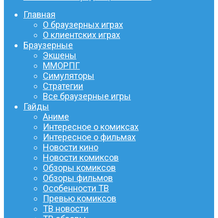
Главная
О браузерных играх
О клиентских играх
Браузерные
Экшены
ММОРПГ
Симуляторы
Стратегии
Все браузерные игры
Гайды
Аниме
Интересное о комиксах
Интересное о фильмах
Новости кино
Новости комиксов
Обзоры комиксов
Обзоры фильмов
Особенности ТВ
Превью комиксов
ТВ новости