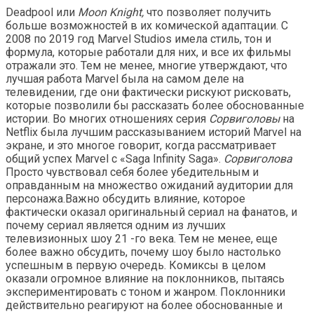
Deadpool или
Moon Knight,
что позволяет получить
больше возможностей в их комической адаптации. С
2008 по 2019 год Marvel Studios имела стиль, тон и
формула, которые работали для них, и все их фильмы
отражали это. Тем не менее, многие утверждают, что
лучшая работа Marvel была на самом деле на
телевидении, где они фактически рискуют рисковать,
которые позволили бы рассказать более обоснованные
истории. Во многих отношениях серия
Сорвиголовы
на
Netflix была лучшим рассказыванием историй Marvel на
экране, и это многое говорит, когда рассматривает
общий успех Marvel с «Saga Infinity Saga».
Сорвиголова
Просто чувствовал себя более убедительным и
оправданным на множество ожиданий аудитории для
персонажа.Важно обсудить влияние, которое
фактически оказал оригинальный сериал на фанатов, и
почему сериал является одним из лучших
телевизионных шоу 21 -го века. Тем не менее, еще
более важно обсудить, почему шоу было настолько
успешным в первую очередь. Комиксы в целом
оказали огромное влияние на поклонников, пытаясь
экспериментировать с тоном и жанром. Поклонники
действительно реагируют на более обоснованные и