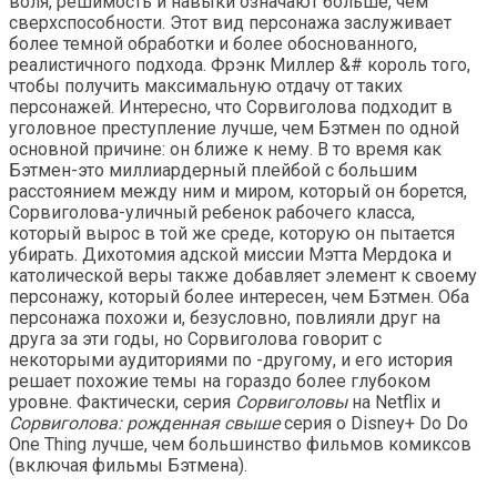
воля, решимость и навыки означают больше, чем
сверхспособности. Этот вид персонажа заслуживает
более темной обработки и более обоснованного,
реалистичного подхода. Фрэнк Миллер &# король того,
чтобы получить максимальную отдачу от таких
персонажей. Интересно, что Сорвиголова подходит в
уголовное преступление лучше, чем Бэтмен по одной
основной причине: он ближе к нему. В то время как
Бэтмен-это миллиардерный плейбой с большим
расстоянием между ним и миром, который он борется,
Сорвиголова-уличный ребенок рабочего класса,
который вырос в той же среде, которую он пытается
убирать. Дихотомия адской миссии Мэтта Мердока и
католической веры также добавляет элемент к своему
персонажу, который более интересен, чем Бэтмен. Оба
персонажа похожи и, безусловно, повлияли друг на
друга за эти годы, но Сорвиголова говорит с
некоторыми аудиториями по -другому, и его история
решает похожие темы на гораздо более глубоком
уровне. Фактически, серия
Сорвиголовы
на Netflix и
Сорвиголова: рожденная свыше
серия о Disney+ Do Do
One Thing лучше, чем большинство фильмов комиксов
(включая фильмы Бэтмена).