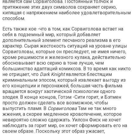
является сам Сорвиголова. Постоянный толчок и
притяжение этих двух символов сохраняет серию,
кипящая с напряжением наиболее удовлетворительным
способом.
Есть также кое -что в том, как Сорвиголова встает на
себя в подземный мир, который добавляет
дополнительный элемент песчаного реализма в его
характер. Сырая жестокость ситуаций на уровне улицы
Сорвиголовы, которые он преследует, не имея ничего,
кроме решимости и железного кулака, действительно
обосновывает всю серию в тоне лучше, чем
большинство адаптаций комиксов. В то время как никто
не отрицает, что
Dark Knight
является блестящим
криминальным эпосом, который извлекает выгоду из
его концепции и персонажей, большая часть фильма
вращается вокруг хаотической психологии одного
злодея. В конце концов, Готэм -Сити горит, и Бэтмен
просто должен сделать все возможное, чтобы
выпустить пламя. В
Сорвиголова
Там не так много
жжения, а скорее медленное кровотечение, которое
невероятно сложно сдержать. Уилсон Фиск не хочет
наблюдать за горит мир, он хочет сформировать его на
своем образе. Поскольку этот образ ужасает,