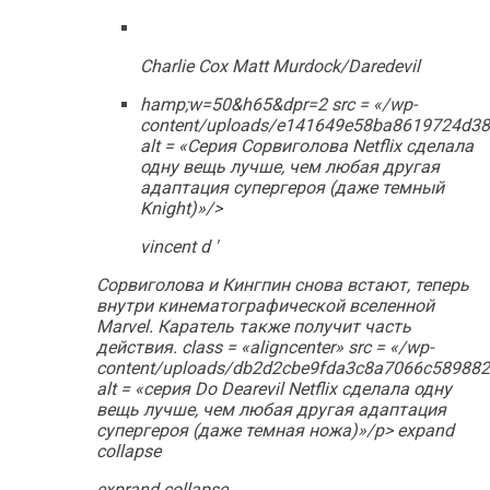
Charlie Cox Matt Murdock/Daredevil
hamp;w=50&h65&dpr=2 src = «/wp-
content/uploads/e141649e58ba8619724d38
alt = «Серия Сорвиголова Netflix сделала
одну вещь лучше, чем любая другая
адаптация супергероя (даже темный
Knight)»/>
vincent d '
Сорвиголова и Кингпин снова встают, теперь
внутри кинематографической вселенной
Marvel. Каратель также получит часть
действия. class = «aligncenter» src = «/wp-
content/uploads/db2d2cbe9fda3c8a7066c589882
alt = «серия Do Dearevil Netflix сделала одну
вещь лучше, чем любая другая адаптация
супергероя (даже темная ножа)»/p> expand
collapse
exprand collapse