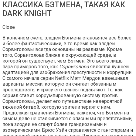
КЛАССИКА БЭТМЕНА, ТАКАЯ КАК
DARK KNIGHT
Close
В конечном счете, злодеи Бэтмена становятся все более
и более фантастическими, в то время как злодеи
Сорвиголовы всегда основаны на реализме. Кроме
того, Сорвиголова ближе к окружающей среде, в
которой он существует, чем Бэтмен. Это всего лишь
пара примеров того, как
Сорвиголова
является лучшей
адаптацией для изображения преступности и коррупции.
С самого начала серии Netflix Мэтт Мердок взвешивал
варианты миссии, которую он считает обязанным
преследовать, и сразу его шансы подавляют. То, как
сериал ставит коррумпированную систему против
Сорвиголовы, делает его путешествие невероятной
тяжелой битвой, которую зрители терпят с ним.
Продолжая сравнения Бэтмена, кажется, что Бэтмен на
самом деле не сталкивается с опасными препятствиями,
пока злодеи не станут более грандиозными и
эзотерическими. Брюс Уэйн справляется с гангстерами и
коррупцией довольно легко, пока Джокер не затрудняет