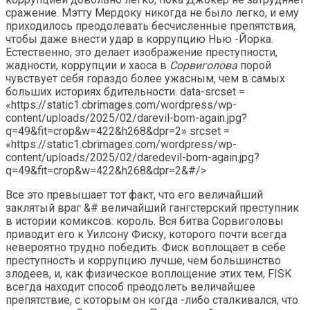
сражение. Мэтту Мердоку никогда не было легко, и ему
приходилось преодолевать бесчисленные препятствия,
чтобы даже внести удар в коррупцию Нью -Йорка.
Естественно, это делает изображение преступности,
жадности, коррупции и хаоса в
Сорвиголова
порой
чувствует себя гораздо более ужасным, чем в самых
больших историях бдительности. data-srcset =
«https://static1.cbrimages.com/wordpress/wp-
content/uploads/2025/02/darevil-born-again.jpg?
q=49&fit=crop&w=422&h268&dpr=2» srcset =
«https://static1.cbrimages.com/wordpress/wp-
content/uploads/2025/02/daredevil-born-again.jpg?
q=49&fit=crop&w=422&h268&dpr=2&#/>
Все это превышает тот факт, что его величайший
заклятый враг &# величайший гангстерский преступник
в истории комиксов: король. Вся битва Сорвиголовы
приводит его к Уилсону Фиску, которого почти всегда
невероятно трудно победить. Фиск воплощает в себе
преступность и коррупцию лучше, чем большинство
злодеев, и, как физическое воплощение этих тем, FISK
всегда находит способ преодолеть величайшее
препятствие, с которым он когда -либо сталкивался, что