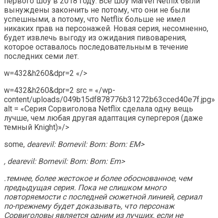
первого шоу в 2018 году. Все шоу Marvel Netflix были
вынуждены закончить не потому, что они не были
успешными, а потому, что Netflix больше не имел
никаких прав на персонажей. Новая серия, несомненно,
будет извлечь выгоду из ожидания пивоварения,
которое оставалось последовательным в течение
последних семи лет.
w=432&h260&dpr=2 «/>
w=432&h260&dpr=2 src = «/wp-
content/uploads/049b15df878776b31272b63cced40e7f.jpg»
alt = «Серия Сорвиголова Netflix сделала одну вещь
лучше, чем любая другая адаптация супергероя (даже
темный Knight)»/>
some,
dearevil: Bornevil: Born: Born: EM>
,
dearevil: Bornevil: Born: Born: Em>
.темнее, более жестокое и более обоснованное, чем
предыдущая серия. Пока не слишком много
повторяемости с последней сюжетной линией, сериал
по-прежнему будет доказывать, что персонаж
Сорвиголовы является одним из лучших, если не