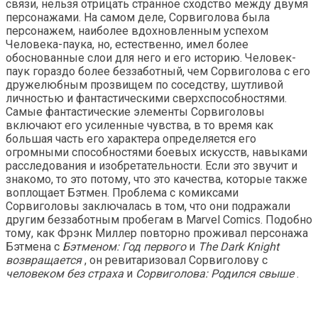
связи, нельзя отрицать странное сходство между двумя
персонажами. На самом деле, Сорвиголова была
персонажем, наиболее вдохновленным успехом
Человека-паука, но, естественно, имел более
обоснованные слои для него и его историю. Человек-
паук гораздо более беззаботный, чем Сорвиголова с его
дружелюбным прозвищем по соседству, шутливой
личностью и фантастическими сверхспособностями.
Самые фантастические элементы Сорвиголовы
включают его усиленные чувства, в то время как
большая часть его характера определяется его
огромными способностями боевых искусств, навыками
расследования и изобретательности. Если это звучит и
знакомо, то это потому, что это качества, которые также
воплощает Бэтмен. Проблема с комиксами
Сорвиголовы заключалась в том, что они подражали
другим беззаботным пробегам в Marvel Comics. Подобно
тому, как Фрэнк Миллер повторно проживал персонажа
Бэтмена с
Бэтменом: Год первого
и
The Dark Knight
возвращается
, он ревитаризовал Сорвиголову с
человеком без страха
и
Сорвиголова: Родился свыше
.