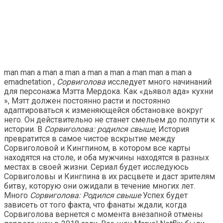
man man a man a man a man a man a man man a man a
emadnetation
,
Сорвиголова
исследует много начинаний
для персонажа Мэтта Мердока. Как «дьявол ада» кухни
», Мэтт должен постоянно расти и постоянно
адаптироваться к изменяющейся обстановке вокруг
него. Он действительно не станет смельем до полпути к
истории. В
Сорвиголова: родился свыше,
История
превратится в самое чистое вскрытие между
Сорвиголовой и Кингпином, в котором все карты
находятся на столе, и оба мужчины находятся в разных
местах в своей жизни. Сериал будет исследуюсь
Сорвиголовы и Кингпина в их расцвете и даст зрителям
битву, которую они ожидали в течение многих лет.
Много
Сорвиголова: Родился свыше
Успех будет
зависеть от того факта, что фанаты ждали, когда
Сорвиголова вернется с момента внезапной отмены