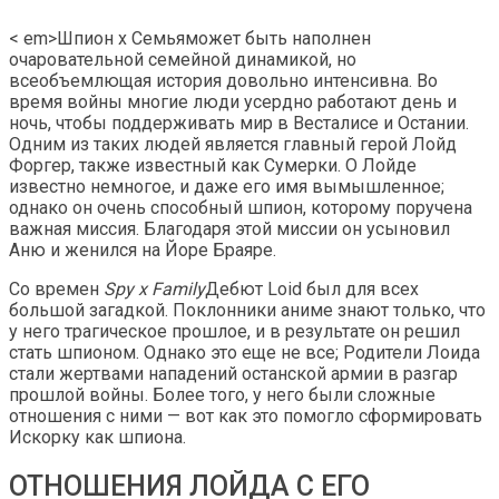
< em>Шпион х Семьяможет быть наполнен
очаровательной семейной динамикой, но
всеобъемлющая история довольно интенсивна. Во
время войны многие люди усердно работают день и
ночь, чтобы поддерживать мир в Весталисе и Остании.
Одним из таких людей является главный герой Лойд
Форгер, также известный как Сумерки. О Лойде
известно немногое, и даже его имя вымышленное;
однако он очень способный шпион, которому поручена
важная миссия. Благодаря этой миссии он усыновил
Аню и женился на Йоре Браяре.
Со времен
Spy x Family
Дебют Loid был для всех
большой загадкой. Поклонники аниме знают только, что
у него трагическое прошлое, и в результате он решил
стать шпионом. Однако это еще не все; Родители Лоида
стали жертвами нападений останской армии в разгар
прошлой войны. Более того, у него были сложные
отношения с ними — вот как это помогло сформировать
Искорку как шпиона.
ОТНОШЕНИЯ ЛОЙДА С ЕГО