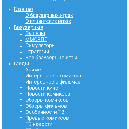
Главная
О браузерных играх
О клиентских играх
Браузерные
Экшены
ММОРПГ
Симуляторы
Стратегии
Все браузерные игры
Гайды
Аниме
Интересное о комиксах
Интересное о фильмах
Новости кино
Новости комиксов
Обзоры комиксов
Обзоры фильмов
Особенности ТВ
Превью комиксов
ТВ новости