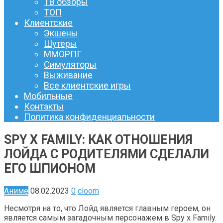
ТВ обзоры
ТОП
Клиентские
Экшены
Шутеры
ММОРПГ
Симуляторы
Выживание
Все клиентские игры
Мобильные
Контакты
Политика конфиденциальности
SPY X FAMILY: КАК ОТНОШЕНИЯ
ЛОЙДА С РОДИТЕЛЯМИ СДЕЛАЛИ
ЕГО ШПИОНОМ
Аниме
08.02.2023
0
cloom
Несмотря на то, что Лойд является главным героем, он
является самым загадочным персонажем в Spy x Family.