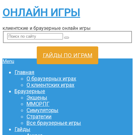
ОНЛАЙН ИГРЫ
клиентские и браузерные онлайн игры
ГАЙДЫ ПО ИГРАМ
Menu
Главная
О браузерных играх
О клиентских играх
Браузерные
Экшены
ММОРПГ
Симуляторы
Стратегии
Все браузерные игры
Гайды