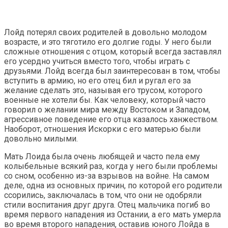
Лойд потерял своих родителей в довольно молодом
возрасте, и это тяготило его долгие годы. У него были
сложные отношения с отцом, который всегда заставлял
его усердно учиться вместо того, чтобы играть с
друзьями. Лойд всегда был заинтересован в том, чтобы
вступить в армию, но его отец бил и ругал его за
желание сделать это, называя его трусом, которого
военные не хотели бы. Как человеку, который часто
говорил о желании мира между Востоком и Западом,
агрессивное поведение его отца казалось ханжеством.
Наоборот, отношения Искорки с его матерью были
довольно милыми.
Мать Лоида была очень любящей и часто пела ему
колыбельные всякий раз, когда у него были проблемы
со сном, особенно из-за взрывов на войне. На самом
деле, одна из основных причин, по которой его родители
ссорились, заключалась в том, что они не одобряли
стили воспитания друг друга. Отец мальчика погиб во
время первого нападения из Остании, а его мать умерла
во время второго нападения, оставив юного Лойда в