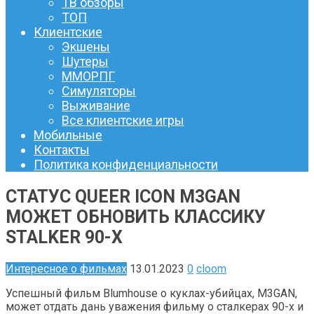
ТВ обзоры
ТОП
Клиентские
Экшены
Шутеры
ММОРПГ
Симуляторы
Выживание
Все клиентские игры
Мобильные
Контакты
Политика конфиденциальности
СТАТУС QUEER ICON M3GAN
МОЖЕТ ОБНОВИТЬ КЛАССИКУ
STALKER 90-Х
Интересное о фильмах
13.01.2023
0
cloom
Успешный фильм Blumhouse о куклах-убийцах, M3GAN,
может отдать дань уважения фильму о сталкерах 90-х и