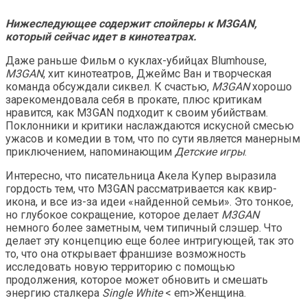
Нижеследующее содержит спойлеры к M3GAN,
который сейчас идет в кинотеатрах.
Даже раньше Фильм о куклах-убийцах Blumhouse,
M3GAN
, хит кинотеатров, Джеймс Ван и творческая
команда обсуждали сиквел. К счастью,
M3GAN
хорошо
зарекомендовала себя в прокате, плюс критикам
нравится, как M3GAN подходит к своим убийствам.
Поклонники и критики наслаждаются искусной смесью
ужасов и комедии в том, что по сути является манерным
приключением, напоминающим
Детские игры
.
Интересно, что писательница Акела Купер выразила
гордость тем, что M3GAN рассматривается как квир-
икона, и все из-за идеи «найденной семьи». Это тонкое,
но глубокое сокращение, которое делает
M3GAN
немного более заметным, чем типичный слэшер. Что
делает эту концепцию еще более интригующей, так это
то, что она открывает франшизе возможность
исследовать новую территорию с помощью
продолжения, которое может обновить и смешать
энергию сталкера
Single
White
< em>Женщина.