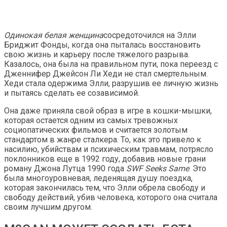
Одинокая белая женщина
сосредоточился на Элли
Бриджит Фонды, когда она пыталась восстановить
свою жизнь и карьеру после тяжелого разрыва.
Казалось, она была на правильном пути, пока переезд с
Дженнифер Джейсон Ли Хеди не стал смертельным.
Хеди стала одержима Элли, разрушив ее личную жизнь
и пытаясь сделать ее созависимой.
Она даже приняла свой образ в игре в кошки-мышки,
которая остается одним из самых тревожных
социопатических фильмов и считается золотым
стандартом в жанре сталкера. То, как это привело к
насилию, убийствам и психическим травмам, потрясло
поклонников еще в 1992 году, добавив новые грани
роману Джона Лутца 1990 года
SWF Seeks Same
. Это
была многоуровневая, леденящая душу поездка,
которая закончилась тем, что Элли обрела свободу и
свободу действий, убив человека, которого она считала
своим лучшим другом.