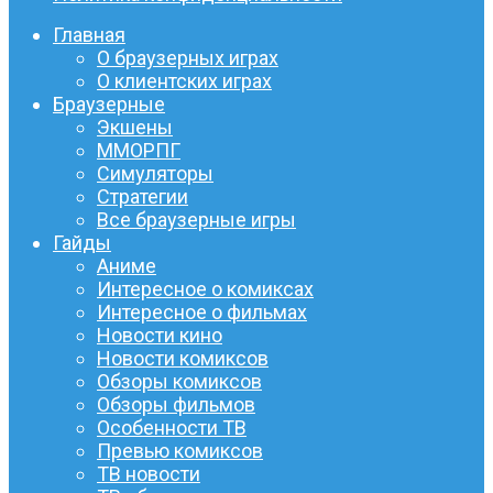
Главная
О браузерных играх
О клиентских играх
Браузерные
Экшены
ММОРПГ
Симуляторы
Стратегии
Все браузерные игры
Гайды
Аниме
Интересное о комиксах
Интересное о фильмах
Новости кино
Новости комиксов
Обзоры комиксов
Обзоры фильмов
Особенности ТВ
Превью комиксов
ТВ новости