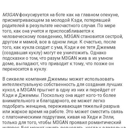
M3GAN
фокусируется на боте как на главном опекуне,
присматривающем за молодой Кэди, потерявшей
родителей в результате несчастного случая. По мере
того, как она учится и приспосабливается к
человеческому поведению, M3GAN становится сестрой,
другом и мамой, все в одном лице. К счастью, после
того, как кукла сходит с ума, Кэди и ее тетя Джемма
(создавшая куклу) могут ее уничтожить. Однако
подсказки о том, что разум M3GAN жив в их умном
доме, выпадают, что приводит к тому, что позже он
переносится в куклу.
В сиквеле компания Джеммы может использовать
интеллектуальную собственность для создания лучших
кукол, а M3GAN прыгнет в одну из них и перейдет от
Кэди и Джеммы. Поскольку она ищет кого-то более
внимательного и благодарного, ее может легко
подобрать женщина, переживающая тяжелый разрыв
или жаркое время на работе. Это может сместить связь
с платоническими подругами, кивая на Хеди и Элли,
только для того, чтобы M3GAN проявил романтический
интерес. Бот может начать ревновать, когда у владельца