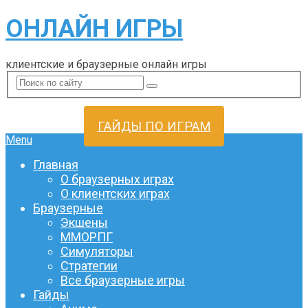
ОНЛАЙН ИГРЫ
клиентские и браузерные онлайн игры
ГАЙДЫ ПО ИГРАМ
Menu
Главная
О браузерных играх
О клиентских играх
Браузерные
Экшены
ММОРПГ
Симуляторы
Стратегии
Все браузерные игры
Гайды