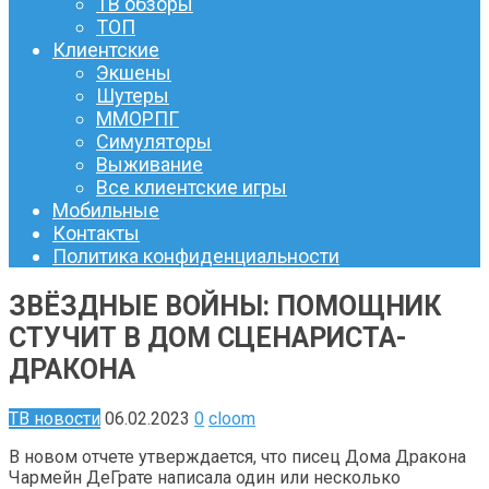
ТВ обзоры
ТОП
Клиентские
Экшены
Шутеры
ММОРПГ
Симуляторы
Выживание
Все клиентские игры
Мобильные
Контакты
Политика конфиденциальности
ЗВЁЗДНЫЕ ВОЙНЫ: ПОМОЩНИК
СТУЧИТ В ДОМ СЦЕНАРИСТА-
ДРАКОНА
ТВ новости
06.02.2023
0
cloom
В новом отчете утверждается, что писец Дома Дракона
Чармейн ДеГрате написала один или несколько