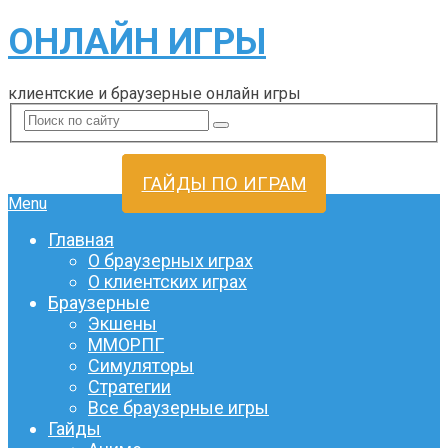
ОНЛАЙН ИГРЫ
клиентские и браузерные онлайн игры
ГАЙДЫ ПО ИГРАМ
Menu
Главная
О браузерных играх
О клиентских играх
Браузерные
Экшены
ММОРПГ
Симуляторы
Стратегии
Все браузерные игры
Гайды