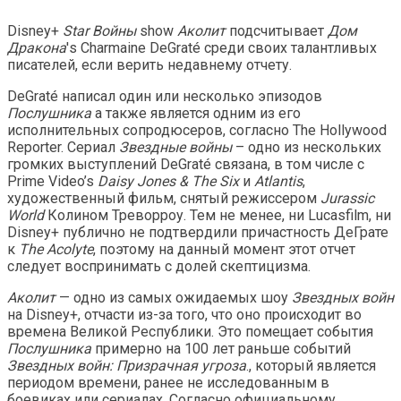
Disney+
Star Войны
show
Аколит
подсчитывает
Дом
Дракона
's Charmaine DeGraté среди своих талантливых
писателей, если верить недавнему отчету.
DeGraté написал один или несколько эпизодов
Послушника
а также является одним из его
исполнительных сопродюсеров, согласно The Hollywood
Reporter. Сериал
Звездные войны
– одно из нескольких
громких выступлений
DeGraté связана, в том числе с
Prime Video’s
Daisy Jones & The Six
и
Atlantis
,
художественный фильм, снятый режиссером
Jurassic
World
Колином Треворроу. Тем не менее, ни Lucasfilm, ни
Disney+ публично не подтвердили причастность ДеГрате
к
The Acolyte
, поэтому на данный момент этот отчет
следует воспринимать с долей скептицизма.
Аколит
— одно из самых ожидаемых шоу
Звездных войн
на Disney+, отчасти из-за того, что оно происходит во
времена Великой Республики. Это помещает события
Послушника
примерно на 100 лет раньше событий
Звездных войн: Призрачная угроза
., который является
периодом времени, ранее не исследованным в
боевиках или сериалах. Согласно официальному