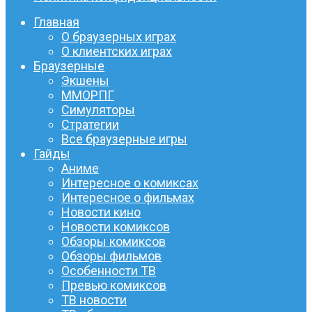
Главная
О браузерных играх
О клиентских играх
Браузерные
Экшены
ММОРПГ
Симуляторы
Стратегии
Все браузерные игры
Гайды
Аниме
Интересное о комиксах
Интересное о фильмах
Новости кино
Новости комиксов
Обзоры комиксов
Обзоры фильмов
Особенности ТВ
Превью комиксов
ТВ новости