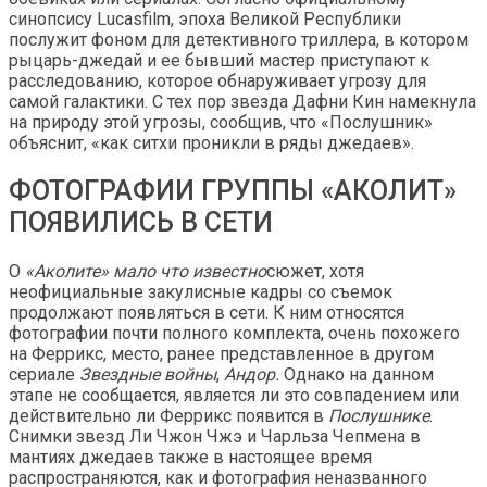
синопсису Lucasfilm, эпоха Великой Республики
послужит фоном для детективного триллера, в котором
рыцарь-джедай и ее бывший мастер приступают к
расследованию, которое обнаруживает угрозу для
самой галактики. С тех пор звезда Дафни Кин намекнула
на природу этой угрозы, сообщив, что «Послушник»
объяснит, «как ситхи проникли в ряды джедаев».
ФОТОГРАФИИ ГРУППЫ «АКОЛИТ»
ПОЯВИЛИСЬ В СЕТИ
О
«Аколите» мало что известно
сюжет, хотя
неофициальные закулисные кадры со съемок
продолжают появляться в сети. К ним относятся
фотографии почти полного комплекта, очень похожего
на Феррикс, место, ранее представленное в другом
сериале
Звездные войны
,
Андор.
Однако на данном
этапе не сообщается, является ли это совпадением или
действительно ли Феррикс появится в
Послушнике
.
Снимки звезд Ли Чжон Чжэ и Чарльза Чепмена в
мантиях джедаев также в настоящее время
распространяются, как и фотография неназванного