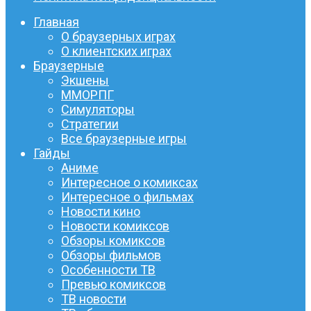
Главная
О браузерных играх
О клиентских играх
Браузерные
Экшены
ММОРПГ
Симуляторы
Стратегии
Все браузерные игры
Гайды
Аниме
Интересное о комиксах
Интересное о фильмах
Новости кино
Новости комиксов
Обзоры комиксов
Обзоры фильмов
Особенности ТВ
Превью комиксов
ТВ новости