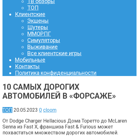
ТВ обзоры
ТОП
Клиентские
Экшены
Шутеры
ММОРПГ
Симуляторы
Выживание
Все клиентские игры
Мобильные
Контакты
Политика конфиденциальности
10 САМЫХ ДОРОГИХ
АВТОМОБИЛЕЙ В «ФОРСАЖЕ»
ТОП
20.05.2023
0
cloom
От Dodge Charger Hellacious Дома Торетто до McLaren
Senna из Fast X, франшиза Fast & Furious может
похвастаться множеством дорогих автомобилей.