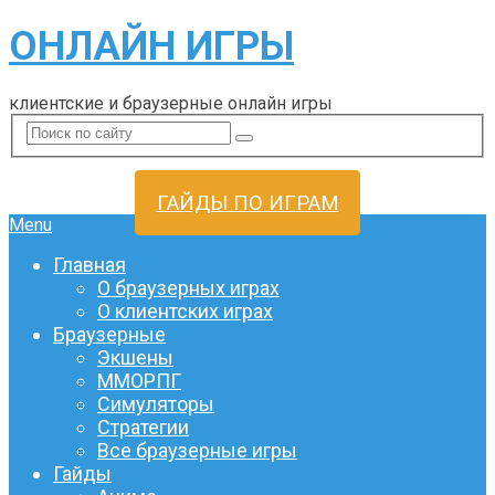
ОНЛАЙН ИГРЫ
клиентские и браузерные онлайн игры
ГАЙДЫ ПО ИГРАМ
Menu
Главная
О браузерных играх
О клиентских играх
Браузерные
Экшены
ММОРПГ
Симуляторы
Стратегии
Все браузерные игры
Гайды