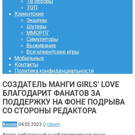
ТВ обзоры
ТОП
Клиентские
Экшены
Шутеры
ММОРПГ
Симуляторы
Выживание
Все клиентские игры
Мобильные
Контакты
Политика конфиденциальности
СОЗДАТЕЛЬ МАНГИ GIRLS’ LOVE
БЛАГОДАРИТ ФАНАТОВ ЗА
ПОДДЕРЖКУ НА ФОНЕ ПОДРЫВА
СО СТОРОНЫ РЕДАКТОРА
Аниме
04.02.2023
0
cloom
Автор, работающий в неблагоприятной среде,