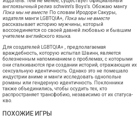
издатель.
Тем не менее, существует официальный
англоязычный релиз schwinn's Boys's. Обожаю мангу
Пока мы не вместе
. По словам Иродори Сакуры,
издателя манги LGBTQIA+,
Пока мы не вместе
рассказывает историю мужчины, который
воссоединяется со своей давней любовью и бывшим
учителем английского языка.
Для создателей LGBTQIA+ , предполагаемая
враждебность, которую испытал Швинн, является
болезненным напоминанием о проблемах, с которыми
они сталкиваются при создании историй, отражающих их
сексуальную идентичность. Однако это не помешало
индустрии аниме и манги исследовать однополые
романы или гендерную идентичность. Поклонники
также объединились, чтобы осудить тех, кто
распространяет трансфобию, независимо от их статуса-
кво.
ПОХОЖИЕ ИГРЫ