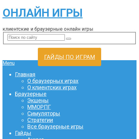
ОНЛАЙН ИГРЫ
клиентские и браузерные онлайн игры
ГАЙДЫ ПО ИГРАМ
Menu
Главная
О браузерных играх
О клиентских играх
Браузерные
Экшены
ММОРПГ
Симуляторы
Стратегии
Все браузерные игры
Гайды