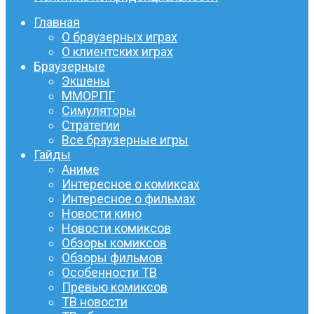
Главная
О браузерных играх
О клиентских играх
Браузерные
Экшены
ММОРПГ
Симуляторы
Стратегии
Все браузерные игры
Гайды
Аниме
Интересное о комиксах
Интересное о фильмах
Новости кино
Новости комиксов
Обзоры комиксов
Обзоры фильмов
Особенности ТВ
Превью комиксов
ТВ новости