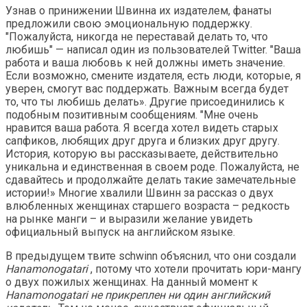
Узнав о принижении Швинна их издателем, фанаты
предложили свою эмоциональную поддержку.
"Пожалуйста, никогда не переставай делать то, что
любишь" — написал один из пользователей Twitter. "Ваша
работа и ваша любовь к ней должны иметь значение.
Если возможно, смените издателя, есть люди, которые, я
уверен, смогут вас поддержать. Важным всегда будет
то, что ты любишь делать». Другие присоединились к
подобным позитивным сообщениям. "Мне очень
нравится ваша работа. Я всегда хотел видеть старых
сапфиков, любящих друг друга и близких друг другу.
История, которую вы рассказываете, действительно
уникальна и единственная в своем роде. Пожалуйста, не
сдавайтесь и продолжайте делать такие замечательные
истории!» Многие хвалили Швинн за рассказ о двух
влюбленных женщинах старшего возраста – редкость
на рынке манги – и выразили желание увидеть
официальный выпуск на английском языке.
В предыдущем твите schwinn объяснил, что они создали
Hanamonogatari
, потому что хотели прочитать юри-мангу
о двух пожилых женщинах. На данный момент к
Hanamonogatari не прикреплен ни один английский