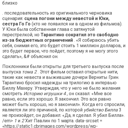
близко
. последовательность из оригинального черновика
сценария:
сцена погони между невестой и Юки,
сестра Го Го
(кто не появился ни в одном из фильмов).
У Юки была собственная глава с затянутой
перестрелкой, но
Тарантино сократил это свободно
из-за бюджетных ограничений
. «Я собираюсь убить
себя, снимая его, это будет стоить 1 миллион долларов, и
это будет первое, что пойдет, поэтому я не могу этого
сделать», &# объяснил он.
Поклонники были открыты для третьего выпуска после
выпуска
тома 2
. Этот фильм оставил открытые нити,
такие как невеста и выжившие дочери Верниты Грин.
Тарантино бросил надежды на трилогию в интервью
Биллу Махеру. Утверждая, что у него не было желания
смотреть
Историю игрушки 4
, он сказал: «Мне все
равно, если это хорошо. Я закончил. Это все равно
может быть хорошо, но я закончил». Когда его спросили,
является ли это причиной, по которой
убийство Билла
3
не произойдет, он добавил: «Да, я сделал. Я убил Билла».
/em>
1
и
2
Хит Павлин по 1 марта. data-srcset =
«https://static1.cbrimages.com/wordpress/wp-