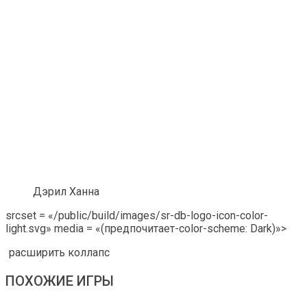
Дэрил Ханна
srcset = «/public/build/images/sr-db-logo-icon-color-
light.svg» media = «(предпочитает-color-scheme: Dark)»>
расширить коллапс
ПОХОЖИЕ ИГРЫ