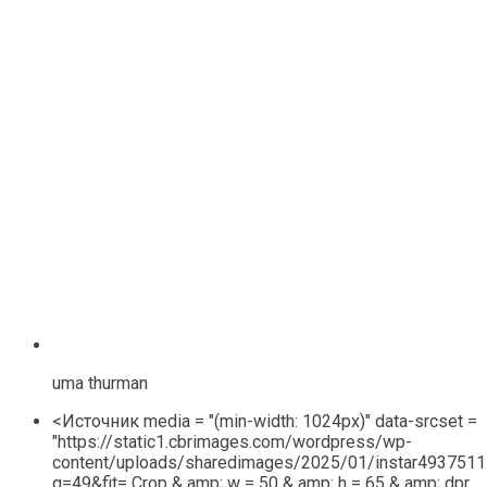
uma thurman
<Источник media = "(min-width: 1024px)" data-srcset =
"https://static1.cbrimages.com/wordpress/wp-
content/uploads/sharedimages/2025/01/instar4937511
q=49&fit= Crop & amp; w = 50 & amp; h = 65 & amp; dpr