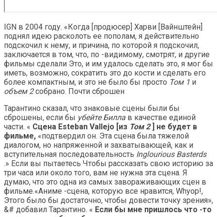
IGN в 2004 году. «Когда [продюсер] Харви [Вайнштейн]
поднял идею расколоть ее пополам, я действительно
подскочил к нему, и причина, по которой я подскочил,
заключается в том, что, по -видимому, смотрят, и другие
фильмы сделали Это, и им удалось сделать это, я мог бы
иметь, возможно, сократить это до кости и сделать его
более компактным, и это не было бы просто
Том 1
и
объем 2
собрано. Почти сброшен
Тарантино сказал, что знаковые сцены были бы
сброшены, если бы
убейте Билла
в качестве единой
части. «
Сцена Esteban Vallejo [из
Том 2
] не будет в
фильме,
«подтвердил он. Эта сцена была тяжелой
диалогом, но напряженной и захватывающей, как и
вступительная последовательность
Inglourious Basterds
.» Если вы пытаетесь Чтобы рассказать свою историю за
три часа или около того, вам не нужна эта сцена. Я
думаю, что это одна из самых завораживающих сцен в
фильме.«Аниме -сцена, которую все нравится, Whyop!,
Этого было бы достаточно, чтобы довести точку зрения»,
&# добавил Тарантино. «
Если бы мне пришлось что -то