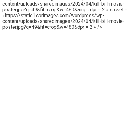
content/uploads/sharedimages/2024/04/kill-bill-movie-
poster.jpg?q=49&fit=crop&w=480&amp ; dpr = 2 » srcset =
«https://static1.cbrimages.com/wordpress/wp-
content/uploads/sharedimages/2024/04/kill-bill-movie-
poster.jpg?q=49&fit=crop&w=480&dpr = 2 » />