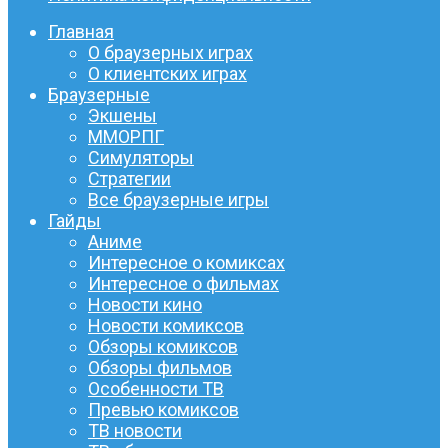
Главная
О браузерных играх
О клиентских играх
Браузерные
Экшены
ММОРПГ
Симуляторы
Стратегии
Все браузерные игры
Гайды
Аниме
Интересное о комиксах
Интересное о фильмах
Новости кино
Новости комиксов
Обзоры комиксов
Обзоры фильмов
Особенности ТВ
Превью комиксов
ТВ новости