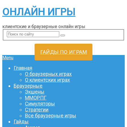
ОНЛАЙН ИГРЫ
клиентские и браузерные онлайн игры
ГАЙДЫ ПО ИГРАМ
Menu
Главная
О браузерных играх
О клиентских играх
Браузерные
Экшены
ММОРПГ
Симуляторы
Стратегии
Все браузерные игры
Гайды