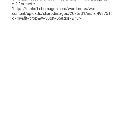
= 2 " srcset =
"https://static1.cbrimages.com/wordpress/wp-
content/uploads/sharedimages/2025/01/instar4937511
q=49&fit=crop&w=50&h=65&dpr=2 " />