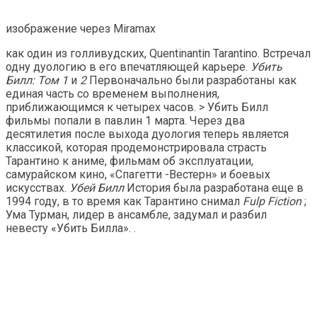
изображение через Miramax
как один из голливудских, Quentinantin Tarantino. Встречал
одну дуологию в его впечатляющей карьере.
Убить
Билл: Том 1
и
2
Первоначально были разработаны как
единая часть со временем выполнения,
приближающимся к четырех часов. > Убить Билл
фильмы попали в павлин 1 марта. Через два
десятилетия после выхода дуология теперь является
классикой, которая продемонстрировала страсть
Тарантино к аниме, фильмам об эксплуатации,
самурайском кино, «Спагетти -Вестерн» и боевых
искусствах.
Убей Билл
История была разработана еще в
1994 году, в то время как Тарантино снимал
Fulp Fiction
;
Ума Турман, лидер в ансамбле, задумал и разбил
невесту «Убить Билла». .