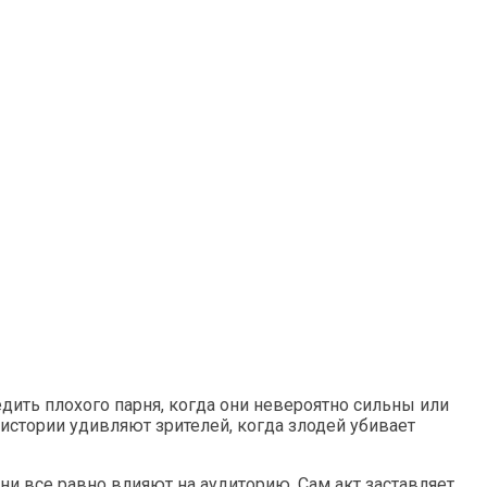
едить плохого парня, когда они невероятно сильны или
истории удивляют зрителей, когда злодей убивает
они все равно влияют на аудиторию. Сам акт заставляет