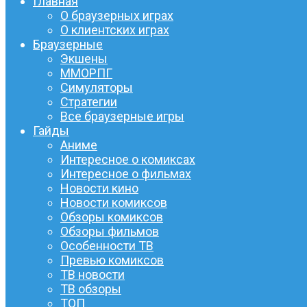
Главная
О браузерных играх
О клиентских играх
Браузерные
Экшены
ММОРПГ
Симуляторы
Стратегии
Все браузерные игры
Гайды
Аниме
Интересное о комиксах
Интересное о фильмах
Новости кино
Новости комиксов
Обзоры комиксов
Обзоры фильмов
Особенности ТВ
Превью комиксов
ТВ новости
ТВ обзоры
ТОП