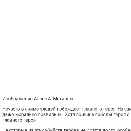
Изображение Алана А. Механны
Нечасто в аниме злодей побеждает главного героя. На са
даже морально правильны. Хотя причина победы героя оче
главного героя.
Некоторые из этих убийств героев не длятся долго, особ