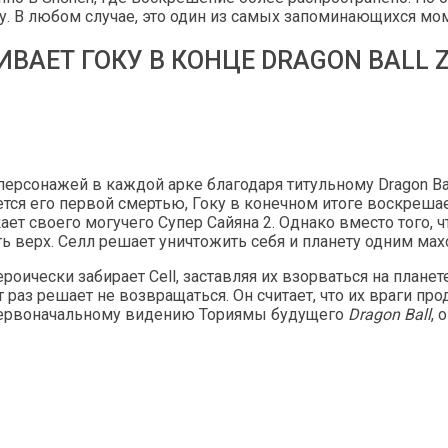
ду. В любом случае, это один из самых запоминающихся мо
ВАЕТ ГОКУ В КОНЦЕ DRAGON BALL Z'
персонажей в каждой арке благодаря титульному Dragon Ba
ется его первой смертью, Гоку в конечном итоге воскрешае
ет своего могучего Супер Сайяна 2. Однако вместо того, 
ь верх. Селл решает уничтожить себя и планету одним мах
ероически забирает Cell, заставляя их взорваться на планете
раз решает не возвращаться. Он считает, что их враги про
ь первоначальному видению Ториямы будущего
Dragon Ball
, 