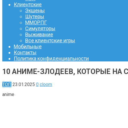
Клиентские
Экшены
Шутеры
ММОРПГ
Симуляторы
Выживание
Все клиентские игры
Мобильные
Контакты
Политика конфиденциальности
10 АНИМЕ-ЗЛОДЕЕВ, КОТОРЫЕ НА 
ТОП
23.01.2025
0
cloom
аnime