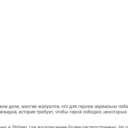
мом деле, многие жалуются, что для героев нереально поб
видна, история требует, чтобы герой победил; некоторые 
енно в Shōnen, где воскрешение более распространено. Но 