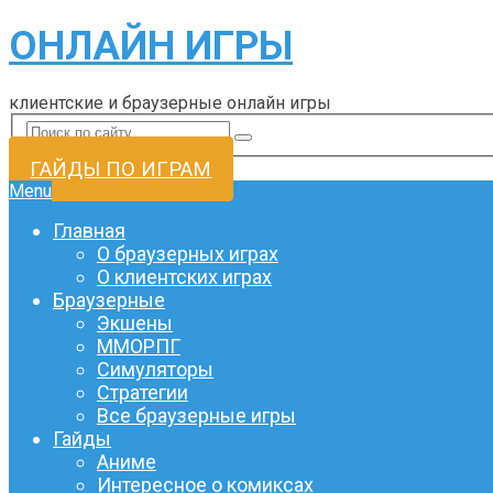
ОНЛАЙН ИГРЫ
клиентские и браузерные онлайн игры
ГАЙДЫ ПО ИГРАМ
Menu
Главная
О браузерных играх
О клиентских играх
Браузерные
Экшены
ММОРПГ
Симуляторы
Стратегии
Все браузерные игры
Гайды
Аниме
Интересное о комиксах