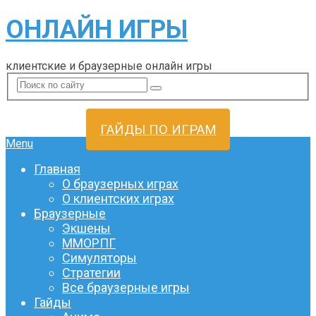
ОНЛАЙН ИГРЫ
клиентские и браузерные онлайн игры
ГАЙДЫ ПО ИГРАМ
Menu
Главная
О браузерных играх
О клиентских играх
Браузерные
Экшены
ММОРПГ
Симуляторы
Стратегии
Все браузерные игры
Гайды