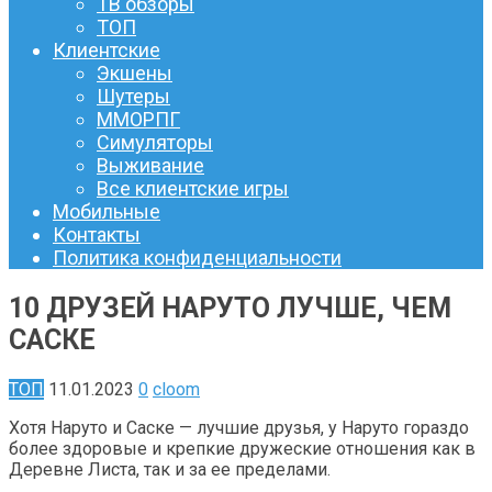
ТВ обзоры
ТОП
Клиентские
Экшены
Шутеры
ММОРПГ
Симуляторы
Выживание
Все клиентские игры
Мобильные
Контакты
Политика конфиденциальности
10 ДРУЗЕЙ НАРУТО ЛУЧШЕ, ЧЕМ
САСКЕ
ТОП
11.01.2023
0
cloom
Хотя Наруто и Саске — лучшие друзья, у Наруто гораздо
более здоровые и крепкие дружеские отношения как в
Деревне Листа, так и за ее пределами.