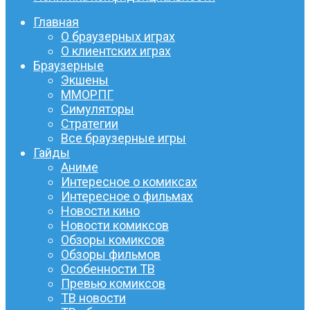
Главная
О браузерных играх
О клиентских играх
Браузерные
Экшены
ММОРПГ
Симуляторы
Стратегии
Все браузерные игры
Гайды
Аниме
Интересное о комиксах
Интересное о фильмах
Новости кино
Новости комиксов
Обзоры комиксов
Обзоры фильмов
Особенности ТВ
Превью комиксов
ТВ новости