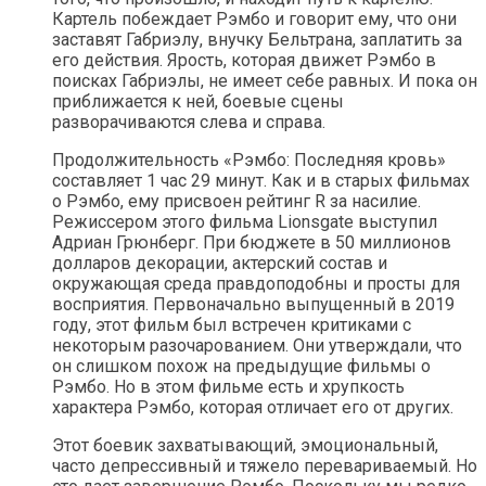
Картель побеждает Рэмбо и говорит ему, что они
заставят Габриэлу, внучку Бельтрана, заплатить за
его действия. Ярость, которая движет Рэмбо в
поисках Габриэлы, не имеет себе равных. И пока он
приближается к ней, боевые сцены
разворачиваются слева и справа.
Продолжительность «Рэмбо: Последняя кровь»
составляет 1 час 29 минут. Как и в старых фильмах
о Рэмбо, ему присвоен рейтинг R за насилие.
Режиссером этого фильма Lionsgate выступил
Адриан Грюнберг. При бюджете в 50 миллионов
долларов декорации, актерский состав и
окружающая среда правдоподобны и просты для
восприятия. Первоначально выпущенный в 2019
году, этот фильм был встречен критиками с
некоторым разочарованием. Они утверждали, что
он слишком похож на предыдущие фильмы о
Рэмбо. Но в этом фильме есть и хрупкость
характера Рэмбо, которая отличает его от других.
Этот боевик захватывающий, эмоциональный,
часто депрессивный и тяжело перевариваемый. Но