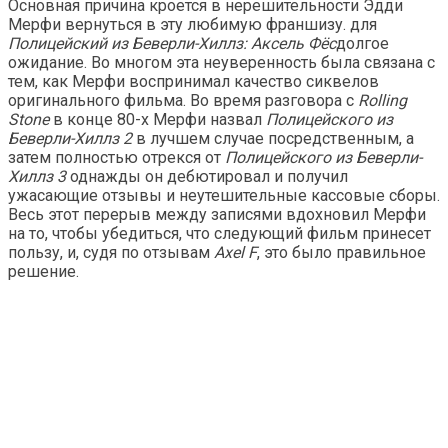
Основная причина кроется в нерешительности Эдди
Мерфи вернуться в эту любимую франшизу. для
Полицейский из Беверли-Хиллз: Аксель Фёс
долгое
ожидание. Во многом эта неуверенность была связана с
тем, как Мерфи воспринимал качество сиквелов
оригинального фильма. Во время разговора с
Rolling
Stone
в конце 80-х Мерфи назвал
Полицейского из
Беверли-Хиллз 2
в лучшем случае посредственным, а
затем полностью отрекся от
Полицейского из Беверли-
Хиллз 3
однажды он дебютировал и получил
ужасающие отзывы и неутешительные кассовые сборы.
Весь этот перерыв между записями вдохновил Мерфи
на то, чтобы убедиться, что следующий фильм принесет
пользу, и, судя по отзывам
Axel F
, это было правильное
решение.