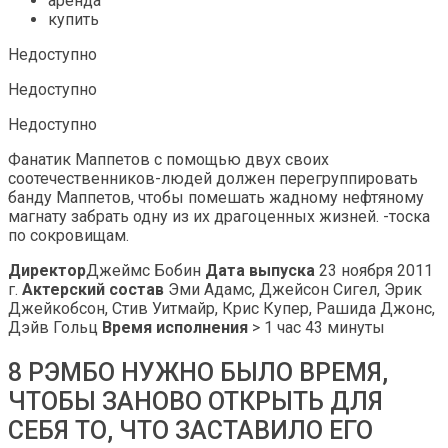
аренда
купить
Недоступно
Недоступно
Недоступно
Фанатик Маппетов с помощью двух своих
соотечественников-людей должен перегруппировать
банду Маппетов, чтобы помешать жадному нефтяному
магнату забрать одну из их драгоценных жизней. -тоска
по сокровищам.
Директор
Джеймс Бобин
Дата выпуска
23 ноября 2011
г.
Актерский состав
Эми Адамс, Джейсон Сигел, Эрик
Джейкобсон, Стив Уитмайр, Крис Купер, Рашида Джонс,
Дэйв Гольц
Время исполнения
> 1 час 43 минуты
8 РЭМБО НУЖНО БЫЛО ВРЕМЯ,
ЧТОБЫ ЗАНОВО ОТКРЫТЬ ДЛЯ
СЕБЯ ТО, ЧТО ЗАСТАВИЛО ЕГО