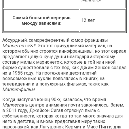
Самый большой перерыв
12 лет
между записями:
Абсурдный, самореферентный юмор франшизы
Маппетов
не&# Это тот причудливый материал, на
котором обычно строятся кинофраншизы, но этот сериал
предлагает целую кучу души благодаря актерскому
составу милых марионеток, которые в той или иной
форме существовали с тех пор, как Джим Хенсон создал
их в 1955 году. На протяжении десятилетий
всевозможные куклы появлялись в книгах, на
телевидении и в популярных фильмах, таких как
Маппет-фильм
.
Когда наступил конец 90-х, казалось, что время
Маппетов
в центре внимания почти закончилось. Затем,
в 2011 году, Джейсон Сигал отряхнул пыль с
собственности, которая когда-то так много значила для
него в детстве, и вновь представил миру таких
персонажей, как Лягушонок Кермит и Мисс Пигги, для