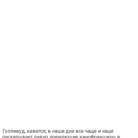
Голливуд, кажется, в наши дни все чаще и чаще
раскапывает давно дремлющие кинофраншизы в