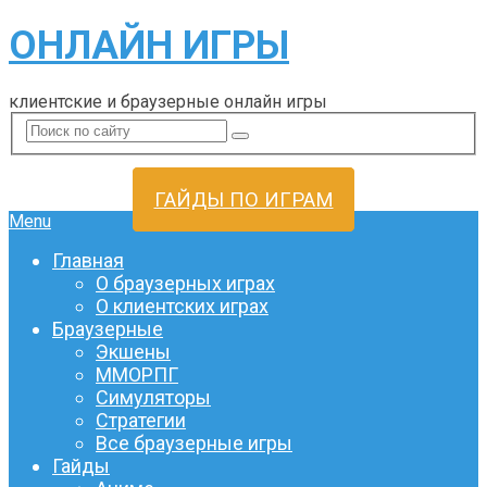
ОНЛАЙН ИГРЫ
клиентские и браузерные онлайн игры
ГАЙДЫ ПО ИГРАМ
Menu
Главная
О браузерных играх
О клиентских играх
Браузерные
Экшены
ММОРПГ
Симуляторы
Стратегии
Все браузерные игры
Гайды