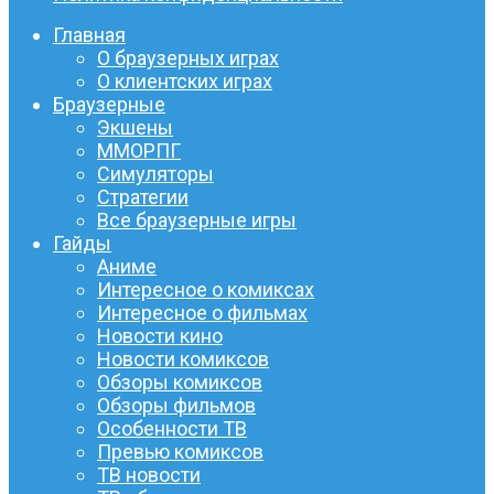
Главная
О браузерных играх
О клиентских играх
Браузерные
Экшены
ММОРПГ
Симуляторы
Стратегии
Все браузерные игры
Гайды
Аниме
Интересное о комиксах
Интересное о фильмах
Новости кино
Новости комиксов
Обзоры комиксов
Обзоры фильмов
Особенности ТВ
Превью комиксов
ТВ новости