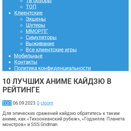
ТВ обзоры
ТОП
Клиентские
Экшены
Шутеры
ММОРПГ
Симуляторы
Выживание
Все клиентские игры
Мобильные
Контакты
Политика конфиденциальности
10 ЛУЧШИХ АНИМЕ КАЙДЗЮ В
РЕЙТИНГЕ
ТОП
06.09.2023
0
cloom
Для эпических сражений кайдзю обратитесь к таким
аниме, как «Тихоокеанский рубеж», «Годзилла: Планета
монстров» и SSS.Gridman.