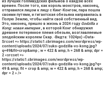
из лучших голливудских фильмов о кайдзю всех
времен. После того, как король монстров, наконец,
отправился лицом к лицу с Кинг-Конгом, пара пошла
своими путями, и гигантская обезьяна направилась в
Полую Землю, чтобы найти свой собственный вид.
Это, наконец, пришло в жизнь в 2024 году
Godzilla x
Kong: новая империя
, в которой Конг обнаружил
древнее потерянное племя обезьян, возглавляемые
злодейским королем Скар. -Видта: 1024px) «Data-
Srcset =» https://static1.cbrimages.com/wordpress/wp-
content/uploads/2024/07/suko-godzilla-vs-kong.jpg?
q=49&fit=crop&amp ; w = 422 & amp; h = 268 & amp; dpr =
2 «srcset =»
https://static1.cbrimages.com/wordpress/wp-
content/uploads/2024/07/suko-godzilla-vs-kong.jpg?q=
49 & amp; fit = crop & amp; w = 422 & amp; h = 268 & amp;
dpr = 2 » />