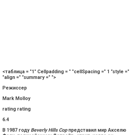
<таблица = "1" Cellpadding = " "cellSpacing =" 1 "style ="
"align =" "summary =" ">
Режиссер
Mark Molloy
rating rating
6.4
В 1987 году
Beverly Hills Cop
представил мир Акселю