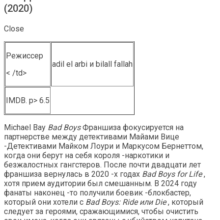
(2020)
Close
Режиссер
adil el arbi и bilall fallah
< /td>
IMDB. p> 6.5
Michael Bay
Bad Boys
Франшиза фокусируется на
партнерстве между детективами Майами Вице
-Детективами Майком Лоури и Маркусом Бернеттом,
когда они берут на себя короля -наркотики и
безжалостных гангстеров. После почти двадцати лет
франшиза вернулась в 2020 -х годах
Bad Boys for Life
,
хотя прием аудитории был смешанным. В 2024 году
фанаты наконец -то получили боевик -блокбастер,
который они хотели с
Bad Boys: Ride или Die
, который
следует за героями, сражающимися, чтобы очистить