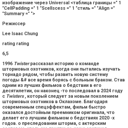
изображение через Universal <таблица границы =" 1
"CellPadding =" 1 "Scellscess =" 1 "стиль =" "Align ="
"Summary =" ">
Режиссер
Lee Isaac Chung
rating rating
6,5
1996
Twister
рассказал историю о команде
штормовых охотников, когда они пытались изучать
торнадо рядом, чтобы развить новую систему
погоды &# все время борясь с больным браком. Став
одним из лучших фильмов о бедствии в его
десятилетии, он наконец -то последовал в 2024 году
с
Twisters
, который следует за новым поколением
штормовых охотников в Оклахоме. Благодаря
современным спецэффектам, фильм быстро
оказался достойным преемником оригинала, что
делает его лучшим фильмом о бедствиях 2020 -х
годов. о преследовании шторма, с актерским