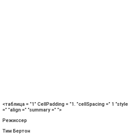
<таблица = "1" CellPadding = "1. "cellSpacing =" 1 "style
=" "align =" "summary =" ">
Режиссер
Тим Бертон