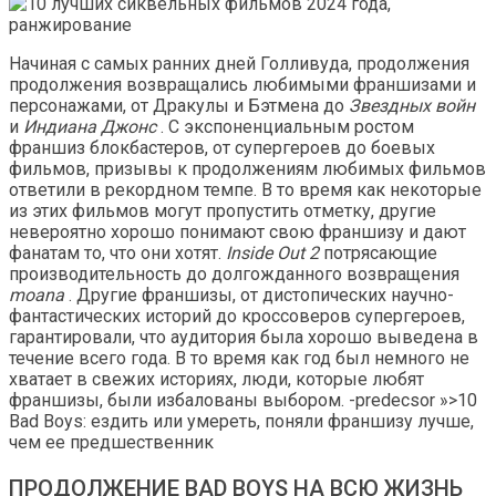
Начиная с самых ранних дней Голливуда, продолжения
продолжения возвращались любимыми франшизами и
персонажами, от Дракулы и Бэтмена до
Звездных войн
и
Индиана Джонс
. С экспоненциальным ростом
франшиз блокбастеров, от супергероев до боевых
фильмов, призывы к продолжениям любимых фильмов
ответили в рекордном темпе. В то время как некоторые
из этих фильмов могут пропустить отметку, другие
невероятно хорошо понимают свою франшизу и дают
фанатам то, что они хотят.
Inside Out 2
потрясающие
производительность до долгожданного возвращения
moana
. Другие франшизы, от дистопических научно-
фантастических историй до кроссоверов супергероев,
гарантировали, что аудитория была хорошо выведена в
течение всего года. В то время как год был немного не
хватает в свежих историях, люди, которые любят
франшизы, были избалованы выбором. -predecsor »>10
Bad Boys: ездить или умереть, поняли франшизу лучше,
чем ее предшественник
ПРОДОЛЖЕНИЕ BAD BOYS НА ВСЮ ЖИЗНЬ