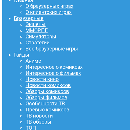
О браузерных играх
О клиентских играх
Браузерные
Экшены
ММОРПГ
Симуляторы
Стратегии
Все браузерные игры
Гайды
Аниме
Интересное о комиксах
Интересное о фильмах
Новости кино
Новости комиксов
Обзоры комиксов
Обзоры фильмов
Особенности ТВ
Превью комиксов
ТВ новости
ТВ обзоры
ТОП