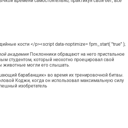
ычкой времени самостоятельно, практикуя свой бег, все
fpm_start( "true" );
рой академия
Поклонники обращают на него пристальное
нным студентом, который неохотно проецировал свой
бы животные могли его слышать.
ушающий барабанщик» во время их тренировочной битвы.
оловой Коджи, когда он использовал максимальную силу
Успешный изобретатель