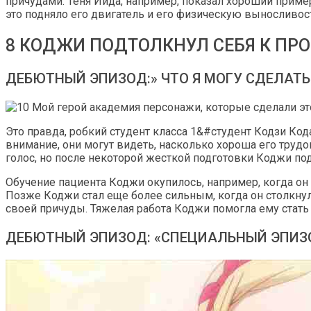
причудами. Теня Иида, например, показал хороший пример
это подняло его двигатель и его физическую выносливос
8 КОДЖИ ПОДТОЛКНУЛ СЕБЯ К ПР
ДЕБЮТНЫЙ ЭПИЗОД:» ЧТО Я МОГУ СДЕЛАТЬ
Это правда, робкий студент класса 1&#студент Кодзи Кода
внимание, они могут видеть, насколько хороша его труд
голос, но после некоторой жесткой подготовки Коджи по
Обучение пациента Коджи окупилось, например, когда о
Позже Коджи стал еще более сильным, когда он столкну
своей причуды. Тяжелая работа Коджи помогла ему стать
ДЕБЮТНЫЙ ЭПИЗОД: «СПЕЦИАЛЬНЫЙ ЭПИЗОД