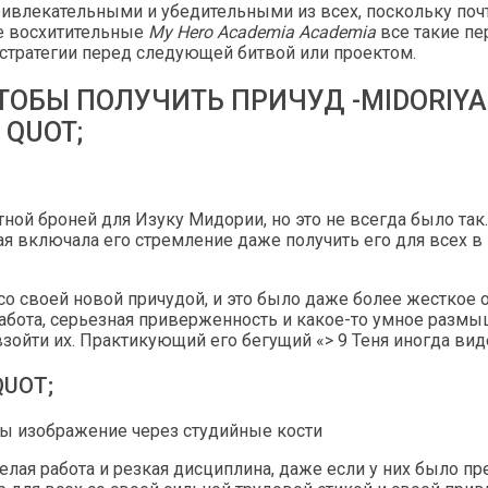
ивлекательными и убедительными из всех, поскольку по
ые восхитительные
My Hero Academia Academia
все такие пе
 стратегии перед следующей битвой или проектом.
ТОБЫ ПОЛУЧИТЬ ПРИЧУД -MIDORIYA
 QUOT;
тной броней для Изуку Мидории, но это не всегда было та
ая включала его стремление даже получить его для всех в
о своей новой причудой, и это было даже более жесткое об
абота, серьезная приверженность и какое-то умное размы
зойти их. Практикующий его бегущий «> 9 Теня иногда вид
UOT;
изображение через студийные кости
ая работа и резкая дисциплина, даже если у них было пр