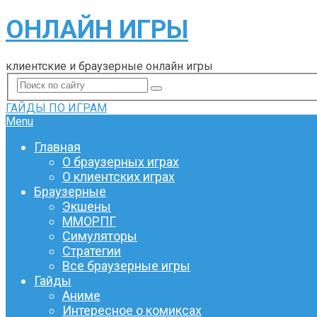
ОНЛАЙН ИГРЫ
клиентские и браузерные онлайн игры
ГАЙДЫ ПО ИГРАМ
Menu
Главная
О браузерных играх
О клиентских играх
Браузерные
Экшены
ММОРПГ
Симуляторы
Стратегии
Все браузерные игры
Гайды
Аниме
Интересное о комиксах