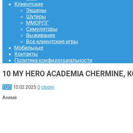
Клиентские
Экшены
Шутеры
ММОРПГ
Симуляторы
Выживание
Все клиентские игры
Мобильные
Контакты
Политика конфиденциальности
10 MY HERO ACADEMIA CHERMINE,
ТОП
10.02.2025
0
cloom
Аниме