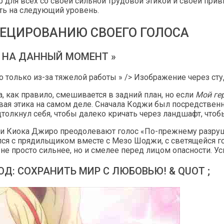
 для всех со своей сильной трудовой этикой и своей прив
ть на следующий уровень.
ОЕЦИРОВАНИЮ СВОЕГО ГОЛОСА
 НА ДАННЫЙ МОМЕНТ »
, как правило, смешивается в задний план, но если
Мой ге
овая этика на самом деле. Сначала Коджи был посредстве
дтолкнул себя, чтобы далеко кричать через ландшафт, что
н и Киока Джиро преодолевают голос «По-прежнему разр
лся с прядильщиком вместе с Мезо Шоджи, с светящейся г
 не просто сильнее, но и смелее перед лицом опасности. 
: СОХРАНИТЬ МИР С ЛЮБОВЬЮ! & QUOT ;