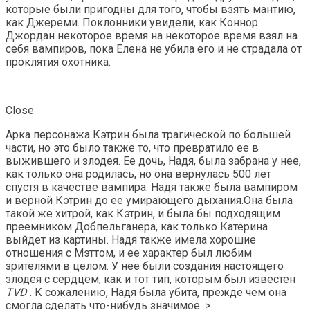
которые были пригодны для того, чтобы взять мантию,
как Джереми. Поклонники увидели, как Коннор
Джордан некоторое время на некоторое время взял на
себя вампиров, пока Елена не убила его и не страдала от
проклятия охотника.
Close
Арка персонажа Кэтрин была трагической по большей
части, но это было также то, что превратило ее в
выжившего и злодея. Ее дочь, Надя, была забрана у нее,
как только она родилась, но она вернулась 500 лет
спустя в качестве вампира. Надя также была вампиром
и верной Кэтрин до ее умирающего дыхания.Она была
такой же хитрой, как Кэтрин, и была бы подходящим
преемником Добпельганера, как только Катерина
выйдет из картины. Надя также имела хорошие
отношения с Мэттом, и ее характер был любим
зрителями в целом. У нее были создания настоящего
злодея с сердцем, как и тот тип, которым был известен
TVD
. К сожалению, Надя была убита, прежде чем она
смогла сделать что-нибудь значимое. >