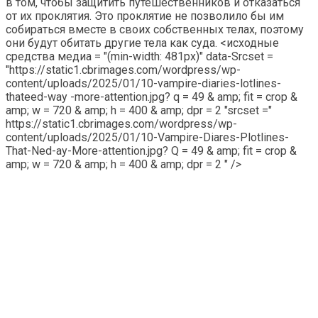
в том, чтобы защитить путешественников и отказаться
от их проклятия. Это проклятие не позволило бы им
собираться вместе в своих собственных телах, поэтому
они будут обитать другие тела как суда.
<исходные
средства медиа = "(min-width: 481px)" data-Srcset =
"https://static1.cbrimages.com/wordpress/wp-
content/uploads/2025/01/10-vampire-diaries-lotlines-
thateed-way -more-attention.jpg? q = 49 & amp; fit = crop &
amp; w = 720 & amp; h = 400 & amp; dpr = 2 "srcset ="
https://static1.cbrimages.com/wordpress/wp-
content/uploads/2025/01/10-Vampire-Diares-Plotlines-
That-Ned-ay-More-attention.jpg? Q = 49 & amp; fit = crop &
amp; w = 720 & amp; h = 400 & amp; dpr = 2 " />