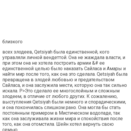
близкого
всех злодеев, Qetsiyah была единственной, кого
управляли личной вендеттой. Она не жаждала власти, и
при этом она не хотела построить армии &# ее
единственной целью было наказать Сайласа и Амары и
найти мир после того, как она это сделала. Qetsiyah была
превращена в злодей любовью и предательством
Сайласа, и она заслужила мести, которую она так сильно
искала. P>Это сделало ее многослойным и сложным
злодеем, в отличие от любого других. К сожалению,
выступления Qetsiyah были немного и спорадическими,
и она покончилась слишком рано. Она могла бы стать
постоянным примером в Мистическом водопаде, так
как она заслуживала жизни мира и спокойствия после
того, как она отомстила. Шейн хотел вернуть свою
семью