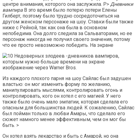
центре внимания, которого она заслужила. P>
Дневники
вампира
В это время было потерю потери Елены
Гилберт, поэтому было трудно сосредоточиться на
другом женском персонаже на шоу. Ставки были также
ниже с Рейной, так как она была в основном
непобедима. Она долго следила за Сальваторами, но ее
персонаж никогда не получил своего значения, потому
что ее просто невозможно победить. На экране
изображение через Warner Bros.
Из каждого плохого парня на шоу Сайлас был задушен
властью: он мог изменить форму по желанию,
манипулировать мыслями, контролировать огонь и
контролировать, кого он хотел с его магией. У него
также было очень мало эмпатии, которая сделала его
опасным для большинства людей. К сожалению, Сайлас
был пойман только в любви Амары, что сделало его
сюжет намного менее эффективным, чем он мог бы
быть. >
Он хотел взять лекарство и быть с Амарой, но она