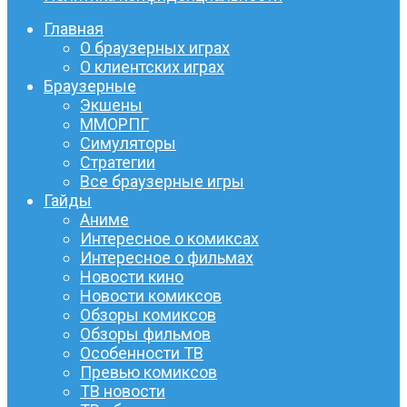
Главная
О браузерных играх
О клиентских играх
Браузерные
Экшены
ММОРПГ
Симуляторы
Стратегии
Все браузерные игры
Гайды
Аниме
Интересное о комиксах
Интересное о фильмах
Новости кино
Новости комиксов
Обзоры комиксов
Обзоры фильмов
Особенности ТВ
Превью комиксов
ТВ новости