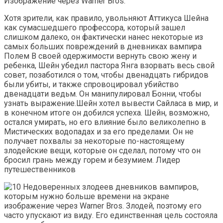
Изображение через Warner Bros.
Хотя зрители, как правило, увольняют Аттикуса Шейна
как сумасшедшего профессора, который зашел
слишком далеко, он фактически нанес некоторые из
самых больших повреждений в дневниках вампира
Полем В своей одержимости вернуть свою жену и
ребенка, Шейн убедил пастора Янга взорвать весь свой
совет, позаботился о том, чтобы двенадцать гибридов
были убиты, и также спровоцировал убийство
двенадцати ведьм. Он манипулировал Бонни, чтобы
узнать выражение.Шейн хотел вывести Сайласа в мир, и
в конечном итоге он добился успеха. Шейн, возможно,
остался умирать, но его влияние было великолепно в
Мистических водопадах и за его пределами. Он не
получает похвалы за некоторые по-настоящему
злодейские вещи, которые он сделал, потому что он
бросил грань между горем и безумием. Лидер
путешественников
изображение через Warner Bros. Злодей, поэтому его
часто упускают из виду. Его единственная цель состояла