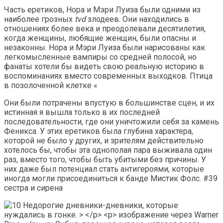
Часть еретиков, Нора и Мэри Луиза были одними из
наиболее грозных
tvd
злодеев. Они находились в
отношениях более века и преодолевали десятилетия,
когда женщины, любящие женщин, были опасны и
незаконны. Нора и Мэри Луиза были нарисованы как
легкомысленные вампиры со средней полосой, но
фанаты хотели бы видеть свою реальную историю в
воспоминаниях вместо современных выходков. Птица
в позолоченной клетке «
Они были потрачены впустую в большинстве сцен, и их
истинная я вышла только в их последней
последовательности, где они уничтожили себя за камень
Феникса. У этих еретиков была глубина характера,
которой не было у других, и зрителям действительно
хотелось бы, чтобы эта однополая пара выживала один
раз, вместо того, чтобы быть убитыми без причины. У
них даже был потенциал стать антигероями, которые
иногда могли присоединиться к банде Мистик Фолс. #39
сестра и сирена