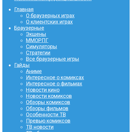
Главная
О браузерных играх
О клиентских играх
Браузерные
Экшены
ММОРПГ
Симуляторы
Стратегии
Все браузерные игры
Гайды
Аниме
Интересное о комиксах
Интересное о фильмах
Новости кино
Новости комиксов
Обзоры комиксов
Обзоры фильмов
Особенности ТВ
Превью комиксов
ТВ новости