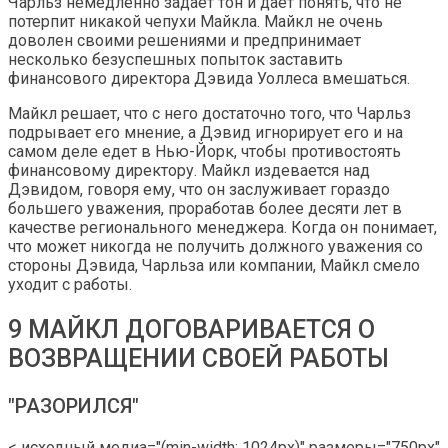
Чарльз немедленно задает тон и дает понять, что не
потерпит никакой чепухи Майкла. Майкл не очень
доволен своими решениями и предпринимает
несколько безуспешных попыток заставить
финансового директора Дэвида Уоллеса вмешаться.
Майкл решает, что с него достаточно того, что Чарльз
подрывает его мнение, а Дэвид игнорирует его и на
самом деле едет в Нью-Йорк, чтобы противостоять
финансовому директору. Майкл издевается над
Дэвидом, говоря ему, что он заслуживает гораздо
большего уважения, проработав более десяти лет в
качестве регионального менеджера. Когда он понимает,
что может никогда не получить должного уважения со
стороны Дэвида, Чарльза или компании, Майкл смело
уходит с работы.
9 МАЙКЛ ДОГОВАРИВАЕТСЯ О
ВОЗВРАЩЕНИИ СВОЕЙ РАБОТЫ
"РАЗОРИЛСЯ"
< исходный медиа="(min-width: 1024px)" размеры="750px"