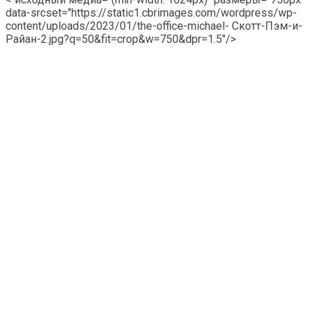
data-srcset="https://static1.cbrimages.com/wordpress/wp-
content/uploads/2023/01/the-office-michael- Скотт-Пэм-и-
Райан-2.jpg?q=50&fit=crop&w=750&dpr=1.5"/>