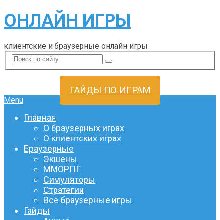
ОНЛАЙН ИГРЫ
клиентские и браузерные онлайн игры
ГАЙДЫ ПО ИГРАМ
Menu
Главная
О браузерных играх
О клиентских играх
Браузерные
Экшены
ММОРПГ
Симуляторы
Стратегии
Все браузерные игры
Гайды