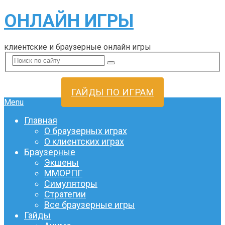
ОНЛАЙН ИГРЫ
клиентские и браузерные онлайн игры
ГАЙДЫ ПО ИГРАМ
Menu
Главная
О браузерных играх
О клиентских играх
Браузерные
Экшены
ММОРПГ
Симуляторы
Стратегии
Все браузерные игры
Гайды