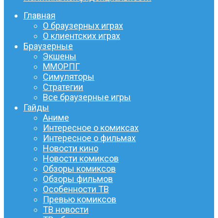
Главная
О браузерных играх
О клиентских играх
Браузерные
Экшены
ММОРПГ
Симуляторы
Стратегии
Все браузерные игры
Гайды
Аниме
Интересное о комиксах
Интересное о фильмах
Новости кино
Новости комиксов
Обзоры комиксов
Обзоры фильмов
Особенности ТВ
Превью комиксов
ТВ новости