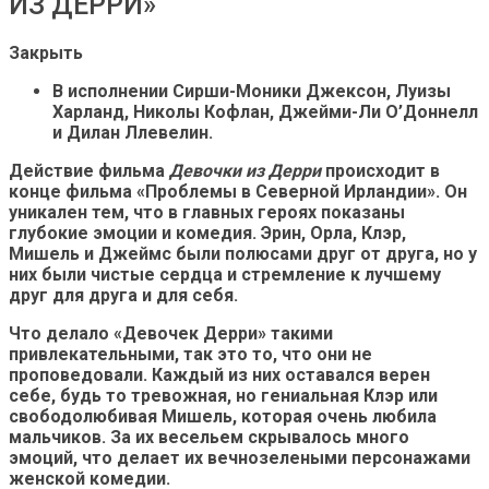
ИЗ ДЕРРИ»
Закрыть
В исполнении Сирши-Моники Джексон, Луизы
Харланд, Николы Кофлан, Джейми-Ли О’Доннелл
и Дилан Ллевелин.
Действие фильма
Девочки из Дерри
происходит в
конце фильма «Проблемы в Северной Ирландии». Он
уникален тем, что в главных героях показаны
глубокие эмоции и комедия. Эрин, Орла, Клэр,
Мишель и Джеймс были полюсами друг от друга, но у
них были чистые сердца и стремление к лучшему
друг для друга и для себя.
Что делало «Девочек Дерри» такими
привлекательными, так это то, что они не
проповедовали. Каждый из них оставался верен
себе, будь то тревожная, но гениальная Клэр или
свободолюбивая Мишель, которая очень любила
мальчиков. За их весельем скрывалось много
эмоций, что делает их вечнозелеными персонажами
женской комедии.