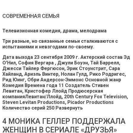
СОВРЕМЕННАЯ СЕМЬЯ
Телевизионная комедия, драма, мелодрама
Три разные, но связанные семьи сталкиваются с
испытаниями и невзгодами по-своему.
Дата выхода
23 сентября 2009 г.
Актерский состав
Эд
О'Нил, София Вергара , Джули Боуэн, Тай Баррелл,
Джесси Тайлер Фергюсон, Эрик Стоунстрит, Сара
Хайланд, Ариэль Винтер, Нолан Гулд, Рико Родригес,
Рид Юинг, Обри Андерсон-Эммонс
Основной жанр
Комедия
Времена года
11
Создатель
Стивен
Левитан, Кристофер Ллойд
Продюсерская
компания
Левитан/Ллойд, 20th Century Fox Television,
Steven Levitan Productions, Picador Productions
Количество серий
250 Развернуть
4 МОНИКА ГЕЛЛЕР ПОДДЕРЖАЛА
ЖЕНЩИН В СЕРИАЛЕ «ДРУЗЬЯ»