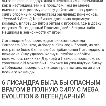
было показано, подружился с несколькими покемонами,
как в настоящем, так и в прошлом. Тем не менее,
именно его игровому аналогу действительно удается
сиять огромным количеством различных покемонов.
Черный & Белый
, N собирает довольно скромную
команду, вплоть до пятой битвы с игроком, где в драку
вступает Легендарный Покемон, либо Зекром, либо
Реширам в зависимости от игры.
Легендарный сопровождает сильная команда
Carracosta, Vanilluxe, Archeops, Klinklang и Zoroark, но это
все равно было бы ничем без добавления Легендарного
покемона. Эшу удалось копнуть глубже и обойти
покемонов, таких как Даркрай и Латиос в прошлом, но
сражение с N может быть похоже на упомянутую битву
с Тобиасом, преодолев главное препятствие, но за счет
всей его команды.
6 ЛИСАНДРА БЫЛА БЫ ОПАСНЫМ
ВРАГОМ В ПОЛНУЮ СИЛУ С MEGA
EVOLUTION & ЛЕГЕНДАРНЫЙ