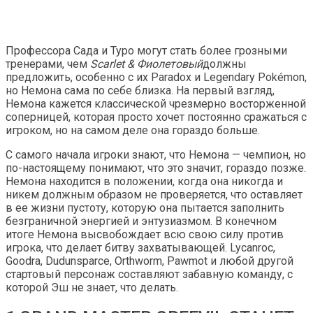
Профессора Сада и Туро могут стать более грозными
тренерами, чем
Scarlet & Фиолетовый
должны
предложить, особенно с их Paradox и Legendary Pokémon,
но Немона сама по себе близка. На первый взгляд,
Немона кажется классической чрезмерно восторженной
соперницей, которая просто хочет постоянно сражаться с
игроком, но на самом деле она гораздо больше.
С самого начала игроки знают, что Немона — чемпион, но
по-настоящему понимают, что это значит, гораздо позже.
Немона находится в положении, когда она никогда и
никем должным образом не проверяется, что оставляет
в ее жизни пустоту, которую она пытается заполнить
безграничной энергией и энтузиазмом. В конечном
итоге Немона высвобождает всю свою силу против
игрока, что делает битву захватывающей. Lycanroc,
Goodra, Dudunsparce, Orthworm, Pawmot и любой другой
стартовый персонаж составляют забавную команду, с
которой Эш не знает, что делать.