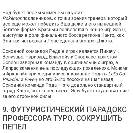
Рэд будет первым именем на устах
Pokémon
поклонников, с точки зрения тренера, который
все еще может победить Эша даже в его нынешней
богатой форме. Красный появляется в конце игр Gen II,
выступая в роли финального босса региона Канто, как
Элитная четверка и Лэнс сделали это для Джото.
Основной командой Реда в играх является Пикачу. ,
Венузавр, Чаризард, Бластойз и Снорлакс, при этом
Эспеон завершал команду в оригинальных играх, а
Лапрас заменял ее в последующих появлениях. Мачамп
и Арканайн присоединились к команде Рэда в
Let’s Go,
Pikachu
и
Eevee
, но это было похоже на шаг назад.
Основная команда Рэда — это довольно стандартный
отряд Канто, но, скорее всего, Эшу будет трудновато из-
за его огромной силы.
9. ФУТУРИСТИЧЕСКИЙ ПАРАДОКС
ПРОФЕССОРА ТУРО. СОКРУШИТЬ
ПЕПЕЛ