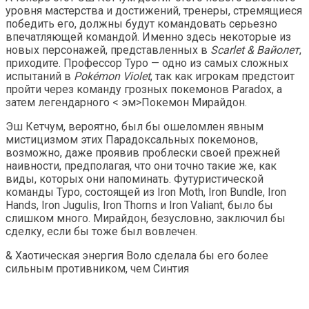
уровня мастерства и достижений, тренеры, стремящиеся
победить его, должны будут командовать серьезно
впечатляющей командой. Именно здесь некоторые из
новых персонажей, представленных в
Scarlet & Вайолет
,
приходите. Профессор Туро — одно из самых сложных
испытаний в
Pokémon Violet
, так как игрокам предстоит
пройти через команду грозных покемонов Paradox, а
затем легендарного < эм>Покемон Мирайдон.
Эш Кетчум, вероятно, был бы ошеломлен явным
мистицизмом этих Парадоксальных покемонов,
возможно, даже проявив проблески своей прежней
наивности, предполагая, что они точно такие же, как
виды, которых они напоминать. Футуристической
команды Туро, состоящей из Iron Moth, Iron Bundle, Iron
Hands, Iron Jugulis, Iron Thorns и Iron Valiant, было бы
слишком много. Мирайдон, безусловно, заключил бы
сделку, если бы тоже был вовлечен.
& Хаотическая энергия Воло сделала бы его более
сильным противником, чем Синтия