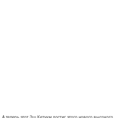
А теперь этот Эш Кетчум достиг этого нового высокого