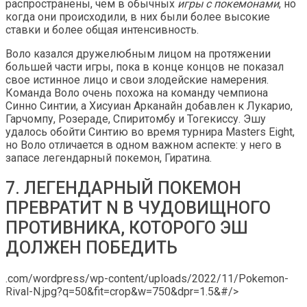
распространены, чем в обычных
игры с покемонами
, но
когда они происходили, в них были более высокие
ставки и более общая интенсивность.
Воло казался дружелюбным лицом на протяжении
большей части игры, пока в конце концов не показал
свое истинное лицо и свои злодейские намерения.
Команда Воло очень похожа на команду чемпиона
Синно Синтии, а Хисуиан Арканайн добавлен к Лукарио,
Гарчомпу, Розераде, Спиритомбу и Тогекиссу. Эшу
удалось обойти Синтию во время турнира Masters Eight,
но Воло отличается в одном важном аспекте: у него в
запасе легендарный покемон, Гиратина.
7. ЛЕГЕНДАРНЫЙ ПОКЕМОН
ПРЕВРАТИТ N В ЧУДОВИЩНОГО
ПРОТИВНИКА, КОТОРОГО ЭШ
ДОЛЖЕН ПОБЕДИТЬ
.com/wordpress/wp-content/uploads/2022/11/Pokemon-
Rival-N.jpg?q=50&fit=crop&w=750&dpr=1.5&#/>