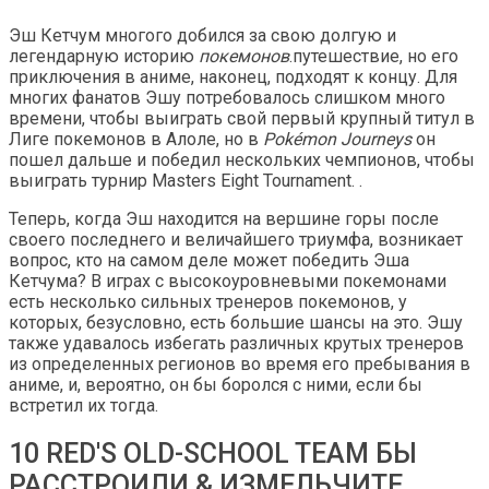
Эш Кетчум многого добился за свою долгую и
легендарную историю
покемонов
.путешествие, но его
приключения в аниме, наконец, подходят к концу. Для
многих фанатов Эшу потребовалось слишком много
времени, чтобы выиграть свой первый крупный титул в
Лиге покемонов в Алоле, но в
Pokémon Journeys
он
пошел дальше и победил нескольких чемпионов, чтобы
выиграть турнир Masters Eight Tournament. .
Теперь, когда Эш находится на вершине горы после
своего последнего и величайшего триумфа, возникает
вопрос, кто на самом деле может победить Эша
Кетчума? В играх с высокоуровневыми покемонами
есть несколько сильных тренеров покемонов, у
которых, безусловно, есть большие шансы на это. Эшу
также удавалось избегать различных крутых тренеров
из определенных регионов во время его пребывания в
аниме, и, вероятно, он бы боролся с ними, если бы
встретил их тогда.
10 RED'S OLD-SCHOOL TEAM БЫ
РАССТРОИЛИ & ИЗМЕЛЬЧИТЕ