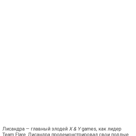
Лисандра — главный злодей
X & Y
games, как лидер
Team Flare. Лисандра продемонстрировал свои подлые