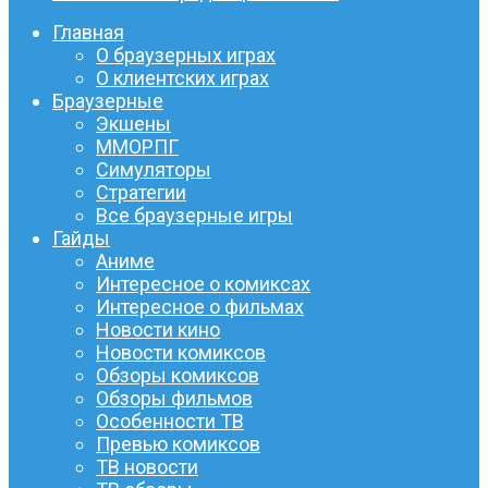
Главная
О браузерных играх
О клиентских играх
Браузерные
Экшены
ММОРПГ
Симуляторы
Стратегии
Все браузерные игры
Гайды
Аниме
Интересное о комиксах
Интересное о фильмах
Новости кино
Новости комиксов
Обзоры комиксов
Обзоры фильмов
Особенности ТВ
Превью комиксов
ТВ новости