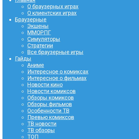
О браузерных играх
О клиентских играх
Браузерные
Экшены
ММОРПГ
Симуляторы
Стратегии
Все браузерные игры
Гайды
Аниме
Интересное о комиксах
Интересное о фильмах
Новости кино
Новости комиксов
Обзоры комиксов
Обзоры фильмов
Особенности ТВ
Превью комиксов
ТВ новости
ТВ обзоры
ТОП