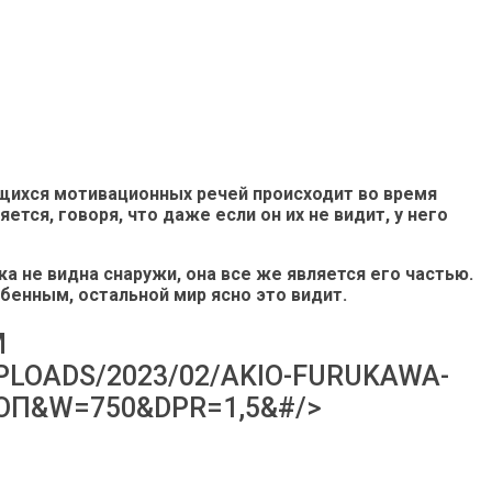
ающихся мотивационных речей происходит во время
ется, говоря, что даже если он их не видит, у него
а не видна снаружи, она все же является его частью.
обенным, остальной мир ясно это видит.
М
PLOADS/2023/02/AKIO-FURUKAWA-
РОП&W=750&DPR=1,5&#/>