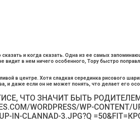
то сказать и когда сказать. Одна из ее самых запомин
не видит в нем ничего особенного, Тору быстро поправля
ливой в центре. Хотя сладкая серединка рисового шарик
ива, и даже если он не может понять, что делает его ос
ГИСЕ, ЧТО ЗНАЧИТ БЫТЬ РОДИТЕЛЕ
GES.COM/WORDPRESS/WP-CONTENT/U
-UP-IN-CLANNAD-3.JPG?Q =50&FIT=К