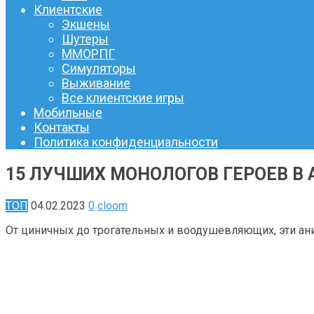
Клиентские
Экшены
Шутеры
ММОРПГ
Симуляторы
Выживание
Все клиентские игры
Мобильные
Контакты
Политика конфиденциальности
15 ЛУЧШИХ МОНОЛОГОВ ГЕРОЕВ В 
ТОП
04.02.2023
0
cloom
От циничных до трогательных и воодушевляющих, эти ани