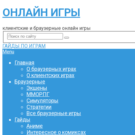
ОНЛАЙН ИГРЫ
клиентские и браузерные онлайн игры
ГАЙДЫ ПО ИГРАМ
Menu
Главная
О браузерных играх
О клиентских играх
Браузерные
Экшены
ММОРПГ
Симуляторы
Стратегии
Все браузерные игры
Гайды
Аниме
Интересное о комиксах