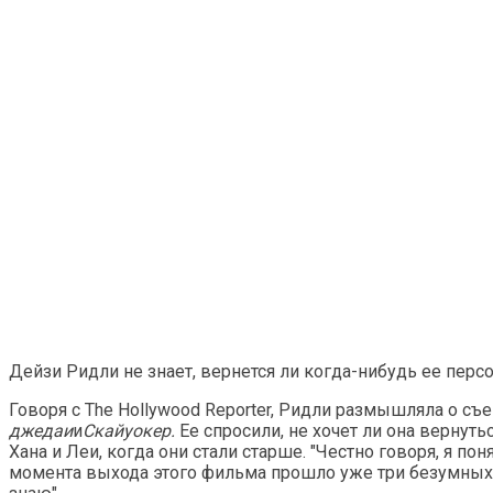
Дейзи Ридли не знает, вернется ли когда-нибудь ее пер
Говоря с The Hollywood Reporter, Ридли размышляла о съ
джедаи
и
Скайуокер.
Ее спросили, не хочет ли она вернут
Хана и Леи, когда они стали старше. "Честно говоря, я п
момента выхода этого фильма прошло уже три безумных г