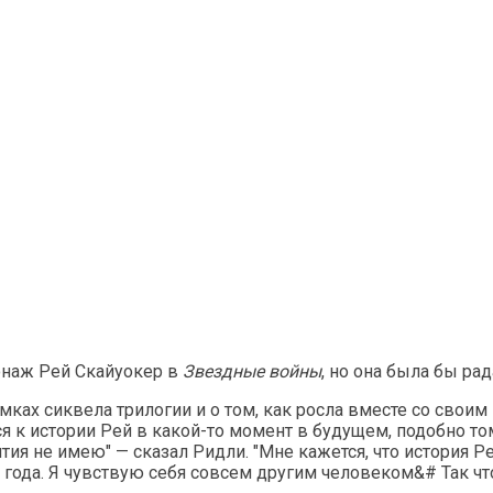
сонаж Рей Скайуокер в
Звездные войны
, но она была бы рад
емках сиквела трилогии и о том, как росла вместе со сво
ься к истории Рей в какой-то момент в будущем, подобно т
онятия не имею" — сказал Ридли. "Мне кажется, что истори
ода. Я чувствую себя совсем другим человеком&# Так что 