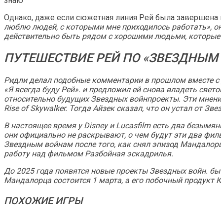
знаю"
Однако, даже если сюжетная линия Рей была завершена
люблю людей, с которыми мне приходилось работать», она 
действительно быть рядом с хорошими людьми, которые 
ПУТЕШЕСТВИЕ РЕЙ ПО «ЗВЕЗДНЫМ
Ридли делал подобные комментарии в прошлом вместе с 
«Я всегда буду Рей». и предложил ей снова владеть свет
относительно будущих
Звездных войн
проекты. Эти мнени
Rise of Skywalker
. Тогда Айзек сказал, что он устал от
Зве
В настоящее время у Disney и Lucasfilm есть два безым
они официально не раскрывают, о чем будут эти два фил
Звездным войнам
после того, как снял эпизод
Мандалор
работу над фильмом
Разбойная эскадрилья
.
До 2025 года появятся новые проекты
Звездных войн
. б
Мандалорца
состоится 1 марта, а его побочный продукт
К
ПОХОЖИЕ ИГРЫ