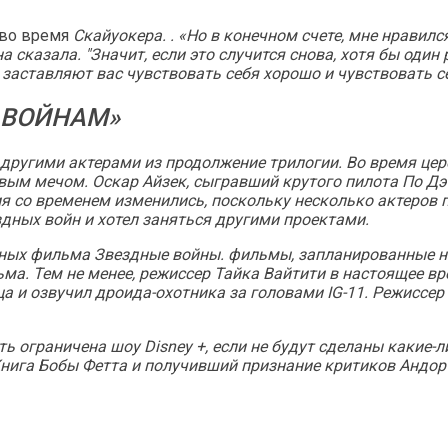
 во время
Скайуокера. . «Но в конечном счете, мне нравился
сказала. "Значит, если это случится снова, хотя бы один 
заставляют вас чувствовать себя хорошо и чувствовать с
 ВОЙНАМ»
другими актерами из продолжение трилогии. Во время цер
овым мечом. Оскар Айзек, сыгравший крутого пилота По Дэм
я со временем изменились, поскольку несколько актеров 
здных войн
и хотел заняться другими проектами.
янных фильма
Звездные войны
. фильмы, запланированные н
ьма. Тем не менее, режиссер Тайка Вайтити в настоящее 
ца
и озвучил дроида-охотника за головами IG-11. Режиссер
ыть ограничена шоу Disney +, если не будут сделаны какие
нига Бобы Фетта
и получивший признание критиков
Андор