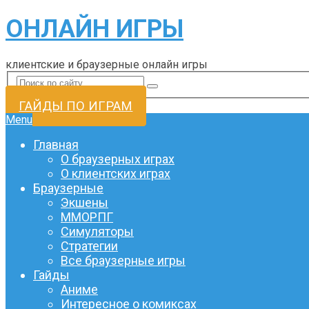
ОНЛАЙН ИГРЫ
клиентские и браузерные онлайн игры
ГАЙДЫ ПО ИГРАМ
Menu
Главная
О браузерных играх
О клиентских играх
Браузерные
Экшены
ММОРПГ
Симуляторы
Стратегии
Все браузерные игры
Гайды
Аниме
Интересное о комиксах