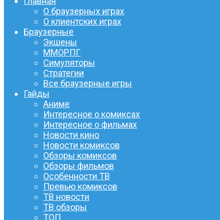
Главная
О браузерных играх
О клиентских играх
Браузерные
Экшены
ММОРПГ
Симуляторы
Стратегии
Все браузерные игры
Гайды
Аниме
Интересное о комиксах
Интересное о фильмах
Новости кино
Новости комиксов
Обзоры комиксов
Обзоры фильмов
Особенности ТВ
Превью комиксов
ТВ новости
ТВ обзоры
ТОП