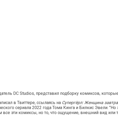
атель DC Studios, представил подборку комиксов, которы
написал в Твиттере, ссылаясь на
Супергёрл: Женщина завтр
ского сериала 2022 года Тома Кинга и Билкис Эвели. "Н
ем все эти комиксы, но то, что ощущение, внешний вид ил