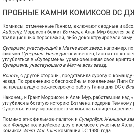
ПРОБНЫЕ КАМНИ КОМИКСОВ DC Д
Комиксы, отмеченные Ганном, включают сводные и абсо
Authority,
Моррисон бежит
Бэтмен
, а Алан Мур берется за
традиционных персонажей, либо деконструировали саму
Супермен, участвующий в Матче всех звезд,
например, по
фильма
Супермен: Наследие
неизвестен, Ганн и его колл
углубляться в «Супермена». уравновешивая свое крипто
Супермена, участвующего в Матче всех звезд
.
Власть
, с другой стороны, представила суровую команду 
назад. По сравнению с беспокойным появлением Лиги С
на предыдущую режиссерскую работу Ганна для DC с
Вла
Наконец, и Грант Моррисон, и Алан Мур, работавшие на
углубился в богатую историю Бэтмена, подарив Темном
Существо из мутировавшего человека в олицетворение 
Помимо этих фильмов-палаток и
Супергёрл: Женщина за
как
Фонари
, полицейское шоу о космосе с участием Хэл
комикса
Weird War Tales
компании DC 1980 года.