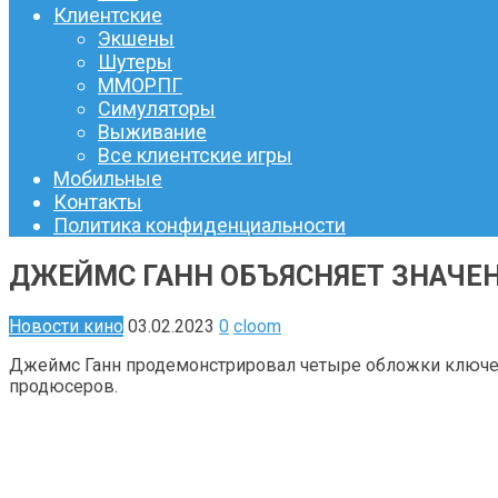
Клиентские
Экшены
Шутеры
ММОРПГ
Симуляторы
Выживание
Все клиентские игры
Мобильные
Контакты
Политика конфиденциальности
ДЖЕЙМС ГАНН ОБЪЯСНЯЕТ ЗНАЧЕН
Новости кино
03.02.2023
0
cloom
Джеймс Ганн продемонстрировал четыре обложки ключе
продюсеров.