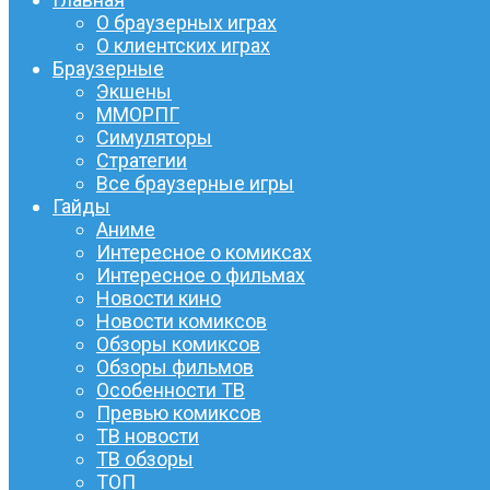
О браузерных играх
О клиентских играх
Браузерные
Экшены
ММОРПГ
Симуляторы
Стратегии
Все браузерные игры
Гайды
Аниме
Интересное о комиксах
Интересное о фильмах
Новости кино
Новости комиксов
Обзоры комиксов
Обзоры фильмов
Особенности ТВ
Превью комиксов
ТВ новости
ТВ обзоры
ТОП