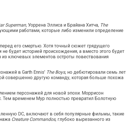
tar Superman,
Уоррена Эллиса и Брайана Хитча,
The
рующими работами, которые либо изменили определение
 перед его смертью. Хотя точный сюжет грядущего
 не будет историей происхождения, а вместо этого будет
н из ключевых элементов остроты повествования
онажей в Garth Ennis'
The Boys
, но дебютировали семь лет
ой совершенно другую команду, которая больше похожа
слением персонажей для новой эпохи. Моррисон
nc. Тем временем Мур полностью превратил Болотную
ленную DC, включают в себя популярные фильмы, такие
онажа
Creature Commandos
, глубоко вырезанного из