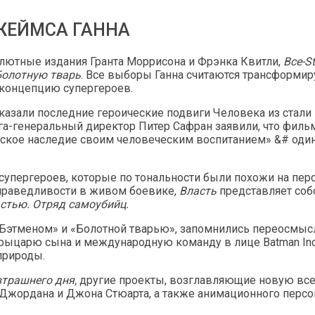
ЖЕЙМСА ГАННА
лютные издания Гранта Моррисона и Фрэнка Квитли,
Все-S
Болотную тварь
. Все выборы Ганна считаются трансформи
 концепцию супергероев.
казали последние героические подвиги Человека из стали
ега-генеральный директор Питер Сафран заявили, что фильм
нское наследие своим человеческим воспитанием» &# оди
супергероев, которые по тональности были похожи на перс
праведливости в живом боевике,
Власть
представляет соб
стью. Отряд самоубийц.
д «Бэтменом» и «Болотной тварью», запомнились переосмы
у рыцарю сына и международную команду в лице Batman I
природы.
втрашнего дня,
другие проекты, возглавляющие новую все
а Джордана и Джона Стюарта, а также анимационного перс