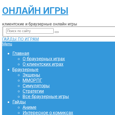
ОНЛАЙН ИГРЫ
клиентские и браузерные онлайн игры
ГАЙДЫ ПО ИГРАМ
Menu
Главная
О браузерных играх
О клиентских играх
Браузерные
Экшены
ММОРПГ
Симуляторы
Стратегии
Все браузерные игры
Гайды
Аниме
Интересное о комиксах