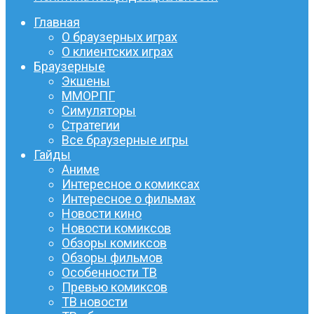
Главная
О браузерных играх
О клиентских играх
Браузерные
Экшены
ММОРПГ
Симуляторы
Стратегии
Все браузерные игры
Гайды
Аниме
Интересное о комиксах
Интересное о фильмах
Новости кино
Новости комиксов
Обзоры комиксов
Обзоры фильмов
Особенности ТВ
Превью комиксов
ТВ новости