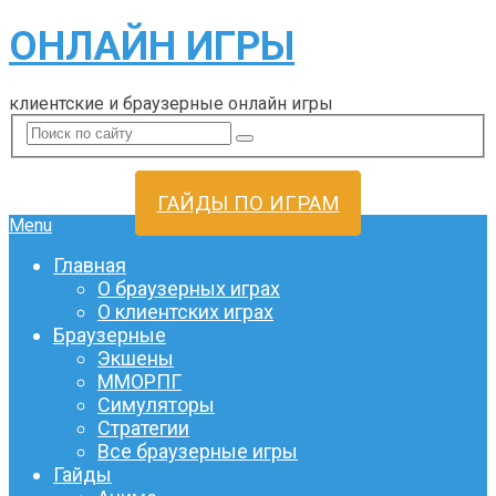
ОНЛАЙН ИГРЫ
клиентские и браузерные онлайн игры
ГАЙДЫ ПО ИГРАМ
Menu
Главная
О браузерных играх
О клиентских играх
Браузерные
Экшены
ММОРПГ
Симуляторы
Стратегии
Все браузерные игры
Гайды