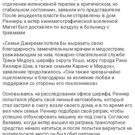
отделении интенсивной терапии в критическом, но
стабильном состоянии», заявили его представители.
После инцидента власти были отправлены в дом
Реннера, а актер кинематографической вселенной
Marvel был доставлен по воздуху в больницу с
травмами.
«Семья Джереми хотела бы выразить свою
благодарность замечательным врачам и медсестрам,
ухаживающим за ним, пожарно-спасательной службе
Траки Медоуз, шерифу округа Уошо, мэру города Рино
Хиллари Шив, а также семьям Карано и Мердок»,
заявление продолжилось. «Они также чрезвычайно
ошеломлены и благодарны за излияние любви и
поддержки со стороны его поклонников».
Основываясь на расследовании офиса шерифа, Реннер
попытался убрать свой личный автомобиль, который
стал застрял в снегу возле своего дома, и в то время его
вел член семьи. Реннер подобрал свой ратрак, чтобы
успешно отбуксировать машину из-под снега. Согласно
Валааму, когда актер вышел из ратрака, транспортное
средство начало катиться, и после попытки вернуться на
водительское место он был сбит ратраком.