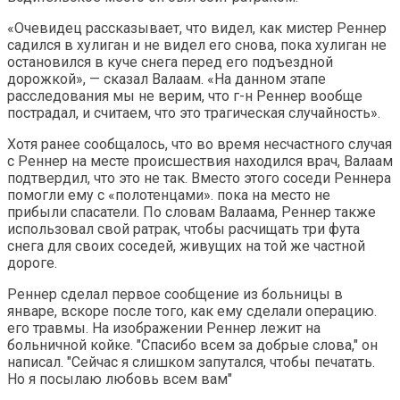
«Очевидец рассказывает, что видел, как мистер Реннер
садился в хулиган и не видел его снова, пока хулиган не
остановился в куче снега перед его подъездной
дорожкой», — сказал Валаам. «На данном этапе
расследования мы не верим, что г-н Реннер вообще
пострадал, и считаем, что это трагическая случайность».
Хотя ранее сообщалось, что во время несчастного случая
с Реннер на месте происшествия находился врач, Валаам
подтвердил, что это не так. Вместо этого соседи Реннера
помогли ему с «полотенцами». пока на место не
прибыли спасатели. По словам Валаама, Реннер также
использовал свой ратрак, чтобы расчищать три фута
снега для своих соседей, живущих на той же частной
дороге.
Реннер сделал первое сообщение из больницы в
январе, вскоре после того, как ему сделали операцию.
его травмы. На изображении Реннер лежит на
больничной койке. "Спасибо всем за добрые слова," он
написал. "Сейчас я слишком запутался, чтобы печатать.
Но я посылаю любовь всем вам"