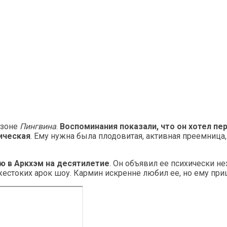
езоне
Пингвина
.
Воспоминания показали, что он хотел п
гическая
. Ему нужна была плодовитая, активная преемница, 
ю в Аркхэм на десятилетие
. Он объявил ее психически н
 жестоких арок шоу. Кармин искренне любил ее, но ему пр