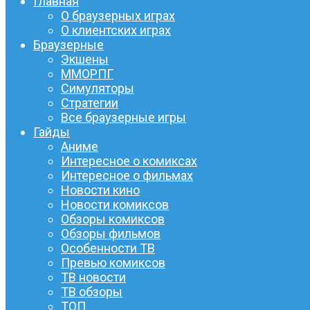
Главная
О браузерных играх
О клиентских играх
Браузерные
Экшены
ММОРПГ
Симуляторы
Стратегии
Все браузерные игры
Гайды
Аниме
Интересное о комиксах
Интересное о фильмах
Новости кино
Новости комиксов
Обзоры комиксов
Обзоры фильмов
Особенности ТВ
Превью комиксов
ТВ новости
ТВ обзоры
ТОП