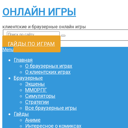
ОНЛАЙН ИГРЫ
клиентские и браузерные онлайн игры
ГАЙДЫ ПО ИГРАМ
Menu
Главная
О браузерных играх
О клиентских играх
Браузерные
Экшены
ММОРПГ
Симуляторы
Стратегии
Все браузерные игры
Гайды
Аниме
Интересное о комиксах