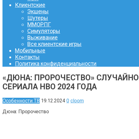
Клиентские
Экшены
Шутеры
ММОРПГ
Симуляторы
Выживание
Все клиентские игры
Мобильные
Контакты
Политика конфиденциальности
«ДЮНА: ПРОРОЧЕСТВО» СЛУЧАЙН
СЕРИАЛА HBO 2024 ГОДА
Особенности ТВ
19.12.2024
0
cloom
Дюна: Пророчество