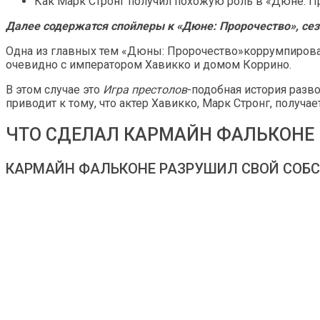
Как Марк Стронг получил похожую роль в «Дюне: П
Далее содержатся спойлеры к «Дюне: Пророчество», сезон
Одна из главных тем «Дюны: Пророчество»коррумпированн
очевидно с императором Хавикко и домом Коррино.
В этом случае это
Игра престолов
-подобная история разво
приводит к тому, что актер Хавикко, Марк Стронг, получа
ЧТО СДЕЛАЛ КАРМАЙН ФАЛЬКОНЕ 
КАРМАЙН ФАЛЬКОНЕ РАЗРУШИЛ СВОЙ СОБ