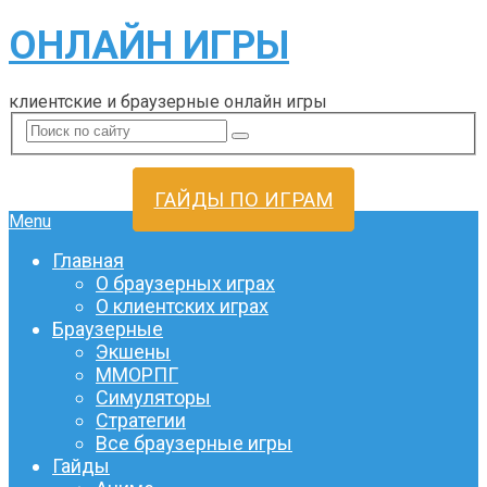
ОНЛАЙН ИГРЫ
клиентские и браузерные онлайн игры
ГАЙДЫ ПО ИГРАМ
Menu
Главная
О браузерных играх
О клиентских играх
Браузерные
Экшены
ММОРПГ
Симуляторы
Стратегии
Все браузерные игры
Гайды