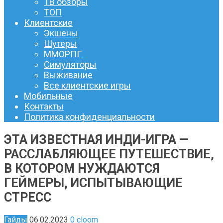
ТВ обзоры
ТОП
Клиентские
Экшены
Шутеры
ММОРПГ
Симуляторы
Выживание
Все клиентские игры
Мобильные
Контакты
Политика конфиденциальности
ЭТА ИЗВЕСТНАЯ ИНДИ-ИГРА —
РАССЛАБЛЯЮЩЕЕ ПУТЕШЕСТВИЕ,
В КОТОРОМ НУЖДАЮТСЯ
ГЕЙМЕРЫ, ИСПЫТЫВАЮЩИЕ
СТРЕСС
Гайды
06.02.2023
0
cloom