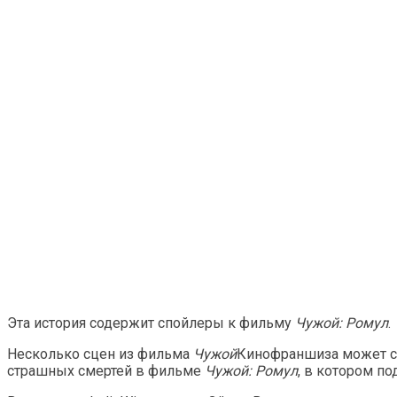
Эта история содержит спойлеры к фильму
Чужой: Ромул
.
Несколько сцен из фильма
Чужой
Кинофраншиза может ср
страшных смертей в фильме
Чужой: Ромул
, в котором п