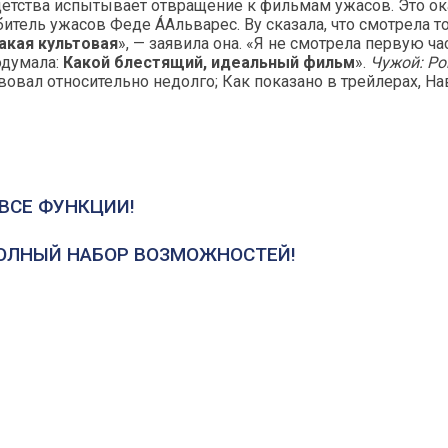
с детства испытывает отвращение к фильмам ужасов. Это о
итель ужасов Феде ÁАльварес. Ву сказала, что смотрела 
акая культовая
», — заявила она. «Я не смотрела первую ч
одумала:
Какой блестящий, идеальный фильм
».
Чужой: Р
овал относительно недолго; Как показано в трейлерах, На
ВСЕ ФУНКЦИИ!
ПОЛНЫЙ НАБОР ВОЗМОЖНОСТЕЙ!