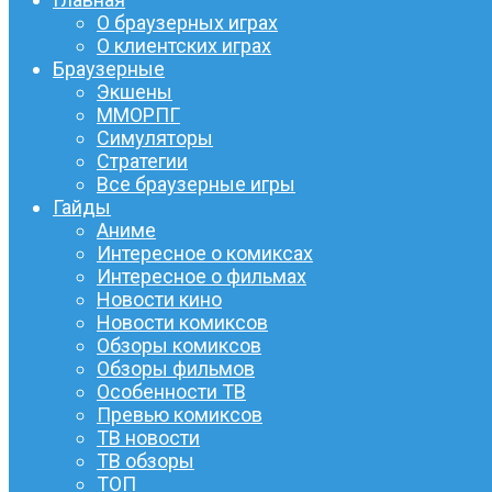
О браузерных играх
О клиентских играх
Браузерные
Экшены
ММОРПГ
Симуляторы
Стратегии
Все браузерные игры
Гайды
Аниме
Интересное о комиксах
Интересное о фильмах
Новости кино
Новости комиксов
Обзоры комиксов
Обзоры фильмов
Особенности ТВ
Превью комиксов
ТВ новости
ТВ обзоры
ТОП