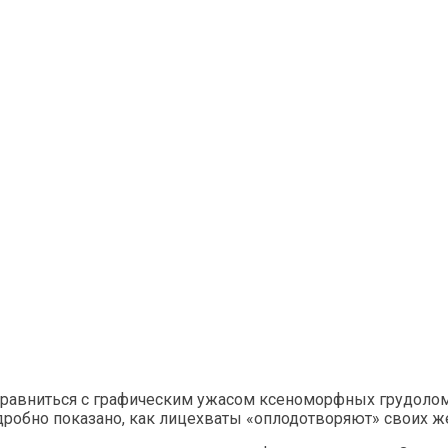
авниться с графическим ужасом ксеноморфных грудолом
одробно показано, как лицехваты «оплодотворяют» своих ж