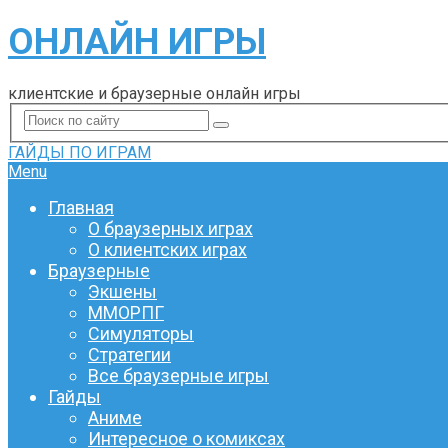
ОНЛАЙН ИГРЫ
клиентские и браузерные онлайн игры
ГАЙДЫ ПО ИГРАМ
Menu
Главная
О браузерных играх
О клиентских играх
Браузерные
Экшены
ММОРПГ
Симуляторы
Стратегии
Все браузерные игры
Гайды
Аниме
Интересное о комиксах