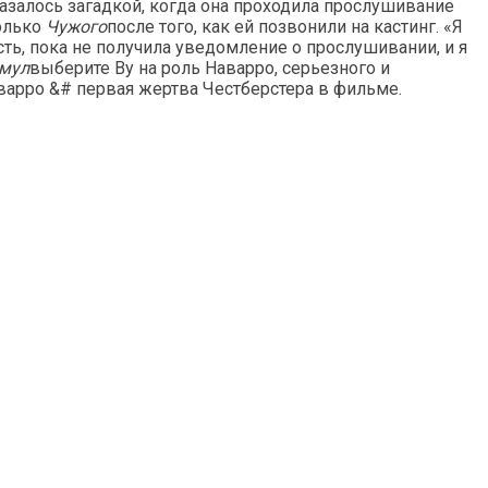
казалось загадкой, когда она проходила прослушивание
только
Чужого
после того, как ей позвонили на кастинг. «Я
асть, пока не получила уведомление о прослушивании, и я
омул
выберите Ву на роль Наварро, серьезного и
варро &# первая жертва Честберстера в фильме.